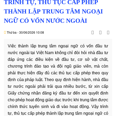
TRÌNH TỰ, THỦ TỤC CẤP PHÉP
DỊCH
VỤ
THÀNH LẬP TRUNG TÂM NGOẠI
NGỮ CÓ VỐN NƯỚC NGOÀI
VĂN
BẢN
Thứ ba - 30/06/2026 10:08
THỦ
Việc thành lập trung tâm ngoại ngữ có vốn đầu tư
TỤC
nước ngoài tại Việt Nam không chỉ đòi hỏi nhà đầu tư
đáp ứng các điều kiện về đầu tư, cơ sở vật chất,
LIÊN
chương trình đào tạo và đội ngũ giáo viên, mà còn
HỆ
phải thực hiện đầy đủ các thủ tục cấp phép theo quy
định của pháp luật. Theo quy định hiện hành, nhà đầu
tư nước ngoài phải trải qua nhiều bước, từ xin cấp
Giấy chứng nhận đăng ký đầu tư đến xin quyết định
cho phép hoạt động giáo dục trước khi trung tâm được
chính thức tuyển sinh và đi vào hoạt động. Vậy trình
tự, thủ tục cấp phép thành lập trung tâm ngoại ngữ có