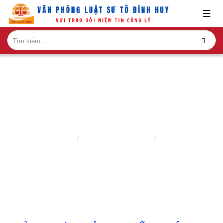
x
☰
GIỚI
THIỆU
LĨNH
VỰC
HÀNH
NGHỀ
BÀI VIẾT
NGHIÊN
Trang chủ
Nghiên cứu ấn phẩm
Bài viết
CỨU-
ẤN
PHẨM
HỎI
ĐÁP