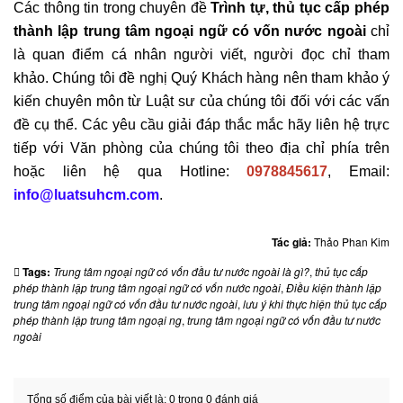
Các thông tin trong chuyên đề
Trình tự, thủ tục cấp phép
thành lập trung tâm ngoại ngữ có vốn nước ngoài
chỉ
là quan điểm cá nhân người viết, người đọc chỉ tham
khảo. Chúng tôi đề nghị Quý Khách hàng nên tham khảo ý
kiến chuyên môn từ Luật sư của chúng tôi đối với các vấn
đề cụ thể. Các yêu cầu giải đáp thắc mắc hãy liên hệ trực
tiếp với Văn phòng của chúng tôi theo địa chỉ phía trên
hoặc liên hệ qua Hotline:
0978845617
, Email:
info@luatsuhcm.com
.
Tác giả:
Thảo Phan Kim
Tags:
Trung tâm ngoại ngữ có vốn đầu tư nước ngoài là gì?
,
thủ tục cấp
phép thành lập trung tâm ngoại ngữ có vốn nước ngoài
,
Điều kiện thành lập
trung tâm ngoại ngữ có vốn đầu tư nước ngoài
,
lưu ý khi thực hiện thủ tục cấp
phép thành lập trung tâm ngoại ng
,
trung tâm ngoại ngữ có vốn đầu tư nước
ngoài
Tổng số điểm của bài viết là: 0 trong 0 đánh giá