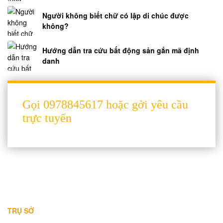
Người không biết chữ có lập di chúc được
không?
Hướng dẫn tra cứu bất động sản gắn mã định
danh
Gọi 0978845617 hoặc gởi yêu cầu
trực tuyến
THÔNG TIN LIÊN HỆ
TRỤ SỞ
Địa chỉ: A-10-11 Centana Thủ Thiêm, số 36 Mai Chí Thọ, Phường