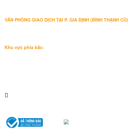
Bình Trưng (Q.2 cũ)
, Tp.Hồ Chí Minh
Điện thoại:
028 38991104 - 0978845617
- Luật sư Huy
VĂN PHÒNG GIAO DỊCH TẠI P. GIA ĐỊNH (BÌNH THẠNH CŨ)
Địa chỉ: Lầu 1, số 227A Xô Viết Nghệ Tĩnh, P. Gia Định
, Tp.Hồ
Chí Minh (Gần vòng xoay Hàng Xanh)
Điện thoại:
09
09160684 - Luật sư Phụng
Khu vực phía bắc:
Tầng 18, Tòa nhà N105, Ngõ 89 Đường Nguyễn Phong Sắc,
P.Dịch Vọng Hậu, Quận Cầu Giấy, Hà Nội
Điện thoại: 0967388898 - LS Chính
Email:
info@luatsuhcm.com
Website:
http://luatsuhcm.com/
Chúng tôi trên mạng xã hội