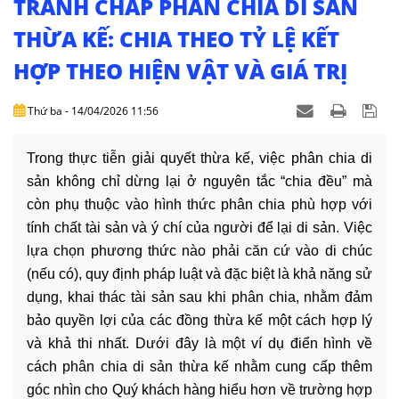
TRANH CHẤP PHÂN CHIA DI SẢN
DỊCH
VỤ
THỪA KẾ: CHIA THEO TỶ LỆ KẾT
HỢP THEO HIỆN VẬT VÀ GIÁ TRỊ
VĂN
BẢN
Thứ ba - 14/04/2026 11:56
THỦ
TỤC
Trong thực tiễn giải quyết thừa kế, việc phân chia di
sản không chỉ dừng lại ở nguyên tắc “chia đều” mà
LIÊN
còn phụ thuộc vào hình thức phân chia phù hợp với
HỆ
tính chất tài sản và ý chí của người để lại di sản. Việc
lựa chọn phương thức nào phải căn cứ vào di chúc
(nếu có), quy định pháp luật và đặc biệt là khả năng sử
dụng, khai thác tài sản sau khi phân chia, nhằm đảm
bảo quyền lợi của các đồng thừa kế một cách hợp lý
và khả thi nhất. Dưới đây là một ví dụ điển hình về
cách phân chia di sản thừa kế nhằm cung cấp thêm
góc nhìn cho Quý khách hàng hiểu hơn về trường hợp