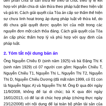
đến phân chia di sản thừa kế theo di chúc theo tỷ lệ kết
hợp với phân chia di sản thừa theo pháp luật theo hiện vật
và giá trị. Cách giải quyết của Tòa án cấp sơ thẩm thể hiện
sự chưa linh hoạt trong áp dụng pháp luật về thừa kế, do
đó chưa giải quyết được quyền lợi của một trong các
nguyên đơn một cách thỏa đáng. Cách giải quyết của Tòa
án cấp phúc thẩm hợp lý và phù hợp với quy định của
pháp luật.
2. Tóm tắt nội dung bản án
Ông Nguyễn Chiêu Đ (sinh năm 1925) và bà Đặng Thị K
(sinh năm 1929) có 07 người con gồm: Nguyễn Chiêu T,
Nguyễn Chiêu T1, Nguyễn Thị L, Nguyễn Thị T2, Nguyễn
Thị D, Nguyễn Chiêu Dương (đã mất năm 1999, có 01 con
là Nguyễn Ngọc A) và Nguyễn Thị M. Ông Đ qua đời ngày
11/9/2008, không để lại di chúc; bà K qua đời ngày
16/01/2013, có để lại di chúc hợp pháp (chứng thực ngày
23/12/2008) với nội dung để lại toàn bộ phần tài sản của