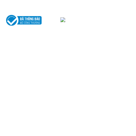
THÔNG TIN
Giới thiệu về Văn phòng luật sư Tô Đình Huy
Lĩnh vực hoạt động
Đội ngũ luật sư