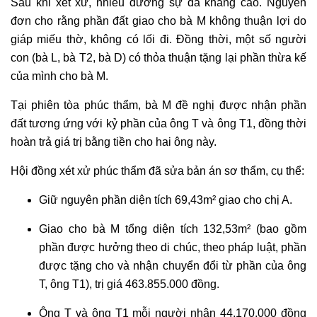
Sau khi xét xử, nhiều đương sự đã kháng cáo. Nguyên
đơn cho rằng phần đất giao cho bà M không thuận lợi do
giáp miếu thờ, không có lối đi. Đồng thời, một số người
con (bà L, bà T2, bà D) có thỏa thuận tặng lại phần thừa kế
của mình cho bà M.
Tại phiên tòa phúc thẩm, bà M đề nghị được nhận phần
đất tương ứng với kỷ phần của ông T và ông T1, đồng thời
hoàn trả giá trị bằng tiền cho hai ông này.
Hội đồng xét xử phúc thẩm đã sửa bản án sơ thẩm, cụ thể:
Giữ nguyên phần diện tích 69,43m² giao cho chị A.
Giao cho bà M tổng diện tích 132,53m² (bao gồm
phần được hưởng theo di chúc, theo pháp luật, phần
được tặng cho và nhận chuyển đổi từ phần của ông
T, ông T1), trị giá 463.855.000 đồng.
Ông T và ông T1 mỗi người nhận 44.170.000 đồng