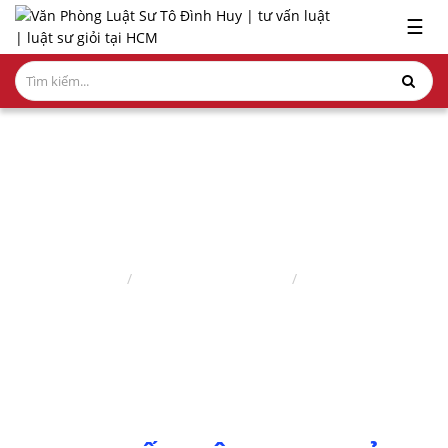
x
☰
GIỚI
THIỆU
LĨNH
VỰC
HÀNH
NGHỀ
BẢN ÁN - ÁN LỆ
NGHIÊN
Trang chủ
Nghiên cứu ấn phẩm
Bản án - án lệ
CỨU-
ẤN
PHẨM
HỎI
ĐÁP