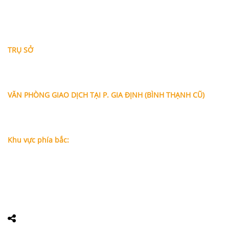
THÔNG TIN LIÊN HỆ
TRỤ SỞ
Địa chỉ: A-10-11 Centana Thủ Thiêm, số 36 Mai Chí Thọ,
Phường Bình Trưng (Q.2 cũ)
, Tp.Hồ Chí Minh
Điện thoại:
028 38991104 - 0978845617
- Luật sư Huy
VĂN PHÒNG GIAO DỊCH TẠI P. GIA ĐỊNH (BÌNH THẠNH CŨ)
Địa chỉ: Lầu 1, số 227A Xô Viết Nghệ Tĩnh, P. Gia Định
, Tp.Hồ
Chí Minh (Gần vòng xoay Hàng Xanh)
Điện thoại:
09
09160684 - Luật sư Phụng
Khu vực phía bắc:
Tầng 18, Tòa nhà N105, Ngõ 89 Đường Nguyễn Phong Sắc,
P.Dịch Vọng Hậu, Quận Cầu Giấy, Hà Nội
Điện thoại: 0967388898 - LS Chính
Email:
info@luatsuhcm.com
Website:
http://luatsuhcm.com/
Chúng tôi trên mạng xã hội