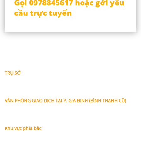
Gọi 0978845617 hoặc gởi yêu
cầu trực tuyến
THÔNG TIN LIÊN HỆ
TRỤ SỞ
Địa chỉ: A-10-11 Centana Thủ Thiêm, số 36 Mai Chí Thọ,
Phường Bình Trưng (Q.2 cũ)
, Tp.Hồ Chí Minh
Điện thoại:
028 38991104 - 0978845617
- Luật sư Huy
VĂN PHÒNG GIAO DỊCH TẠI P. GIA ĐỊNH (BÌNH THẠNH CŨ)
Địa chỉ: Lầu 1, số 227A Xô Viết Nghệ Tĩnh, P. Gia Định
, Tp.Hồ
Chí Minh (Gần vòng xoay Hàng Xanh)
Điện thoại:
09
09160684 - Luật sư Phụng
Khu vực phía bắc:
Tầng 18, Tòa nhà N105, Ngõ 89 Đường Nguyễn Phong Sắc,