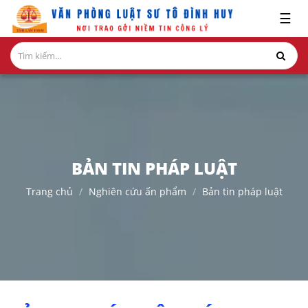
x
☰
GIỚI
THIỆU
LĨNH
VỰC
HÀNH
NGHỀ
BẢN TIN PHÁP LUẬT
NGHIÊN
Trang chủ
Nghiên cứu ấn phẩm
Bản tin pháp luật
CỨU-
ẤN
PHẨM
HỎI
ĐÁP