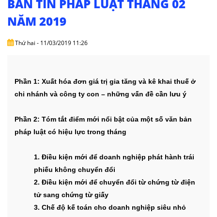
BẢN TIN PHÁP LUẬT THÁNG 02
DỊCH
VỤ
NĂM 2019
VĂN
Thứ hai - 11/03/2019 11:26
BẢN
THỦ
Phần 1:
Xuất hóa đơn giá trị gia tăng và kê khai thuế ở
TỤC
chi nhánh và công ty con – những vấn đề cần lưu ý
LIÊN
HỆ
Phần 2: Tóm tắt điểm mới nổi bật của một số văn bản
pháp luật có hiệu lực trong tháng
1. Điều kiện mới để doanh nghiệp phát hành trái
phiếu không chuyển đổi
2. Điều kiện mới để chuyển đổi từ chứng từ điện
tử sang chứng từ giấy
3. Chế độ kế toán cho doanh nghiệp siêu nhỏ