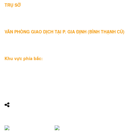
TRỤ SỞ
Địa chỉ: A-10-11 Centana Thủ Thiêm, số 36 Mai Chí Thọ, Phường
Bình Trưng (Q.2 cũ)
, Tp.Hồ Chí Minh
Điện thoại:
028 38991104 - 0978845617
- Luật sư Huy
VĂN PHÒNG GIAO DỊCH TẠI P. GIA ĐỊNH (BÌNH THẠNH CŨ)
Địa chỉ: Lầu 1, số 227A Xô Viết Nghệ Tĩnh, P. Gia Định
, Tp.Hồ
Chí Minh (Gần vòng xoay Hàng Xanh)
Điện thoại:
09
09160684 - Luật sư Phụng
Khu vực phía bắc:
Tầng 18, Tòa nhà N105, Ngõ 89 Đường Nguyễn Phong Sắc,
P.Dịch Vọng Hậu, Quận Cầu Giấy, Hà Nội
Điện thoại: 0967388898 - LS Chính
Email:
info@luatsuhcm.com
Website:
http://luatsuhcm.com/
Chúng tôi trên mạng xã hội