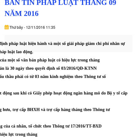
BẢN TIN PHÁP LUẬT THÁNG 09
DỊCH
VỤ
NĂM 2016
VĂN
Thứ bảy - 12/11/2016 11:35
BẢN
̣nh pháp luật hiện hành và một số giải pháp giảm chi phí nhân sự
THỦ
háp luật lao động.
TỤC
của một số văn bản pháp luật có hiệu lực trong tháng
toán là 30 ngày theo quyết định số 03/2016/QĐ-KTNN
LIÊN
đấu thầu phải có từ 03 năm kinh nghiệm theo Thông tư số
HỆ
 động sau khi có Giấy phép hoạt động ngân hàng mô do Bộ y tế cấp
g hưu, trợ cấp BHXH và trợ cấp hàng tháng theo Thông tư
̣ng của cá nhân, tổ chức theo Thông tư 17/2016/TT-BXD
iệu lực trong tháng