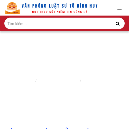
x
☰
GIỚI
THIỆU
LĨNH
VỰC
HÀNH
NGHỀ
BẢN TIN PHÁP LUẬT
NGHIÊN
Trang chủ
Nghiên cứu ấn phẩm
Bản tin pháp luật
CỨU-
ẤN
PHẨM
HỎI
ĐÁP