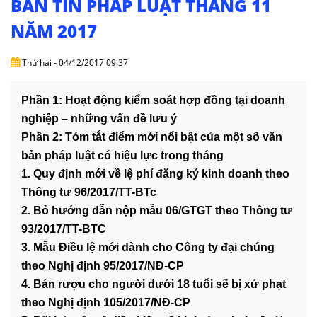
BẢN TIN PHÁP LUẬT THÁNG 11
DỊCH
VỤ
NĂM 2017
VĂN
Thứ hai - 04/12/2017 09:37
BẢN
Phần 1: Hoạt động kiểm soát hợp đồng tại doanh
THỦ
nghiệp – những vấn đề lưu ý
TỤC
Phần 2: Tóm tắt điểm mới nổi bật của một số văn
bản pháp luật có hiệu lực trong tháng
LIÊN
HỆ
1. Quy định mới về lệ phí đăng ký kinh doanh theo
Thông tư 96/2017/TT-BTc
2. Bỏ hướng dẫn nộp mẫu 06/GTGT theo Thông tư
93/2017/TT-BTC
3. Mẫu Điều lệ mới dành cho Công ty đại chúng
theo Nghị định 95/2017/NĐ-CP
4. Bán rượu cho người dưới 18 tuổi sẽ bị xử phạt
theo Nghị định 105/2017/NĐ-CP