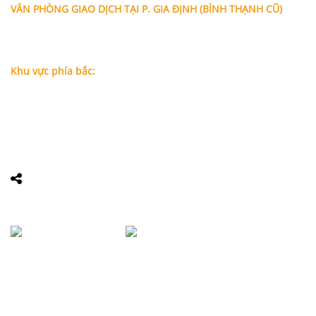
VĂN PHÒNG GIAO DỊCH TẠI P. GIA ĐỊNH (BÌNH THẠNH CŨ)
Địa chỉ: Lầu 1, số 227A Xô Viết Nghệ Tĩnh, P. Gia Định
, Tp.Hồ
Chí Minh (Gần vòng xoay Hàng Xanh)
Điện thoại:
09
09160684 - Luật sư Phụng
Khu vực phía bắc:
Tầng 18, Tòa nhà N105, Ngõ 89 Đường Nguyễn Phong Sắc,
P.Dịch Vọng Hậu, Quận Cầu Giấy, Hà Nội
Điện thoại: 0967388898 - LS Chính
Email:
info@luatsuhcm.com
Website:
http://luatsuhcm.com/
Chúng tôi trên mạng xã hội