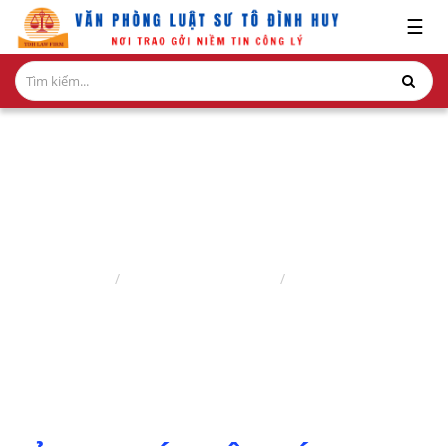
x
☰
GIỚI
THIỆU
LĨNH
VỰC
HÀNH
NGHỀ
BẢN TIN PHÁP LUẬT
NGHIÊN
Trang chủ
Nghiên cứu ấn phẩm
Bản tin pháp luật
CỨU-
ẤN
PHẨM
HỎI
ĐÁP