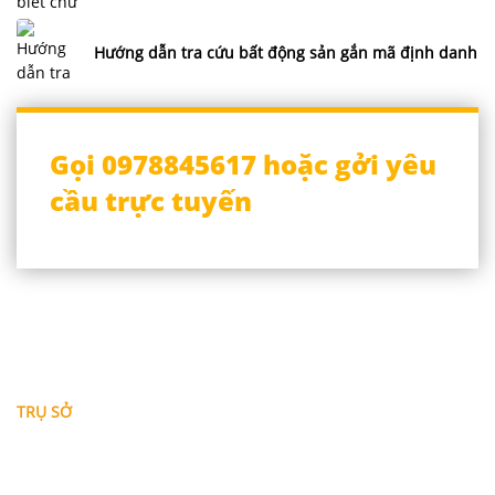
Hướng dẫn tra cứu bất động sản gắn mã định danh
Gọi 0978845617 hoặc gởi yêu
cầu trực tuyến
THÔNG TIN LIÊN HỆ
TRỤ SỞ
Địa chỉ: A-10-11 Centana Thủ Thiêm, số 36 Mai Chí Thọ,
Phường Bình Trưng (Q.2 cũ)
, Tp.Hồ Chí Minh
Điện thoại:
028 38991104 - 0978845617
- Luật sư Huy