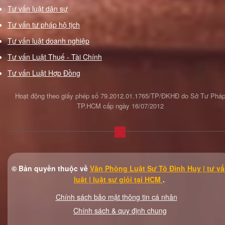
Tư vấn luật dân sự
ngoài
Tư
Tư vấn tư pháp hộ tịch
vấn
Tư vấn luật doanh nghiệp
giành
Tư vấn Luật Thuế - Tài Chính
quyền
Tư vấn Luật Hợp Đồng
nuôi
con
Hoạt động theo giấy phép số 79.2012.01.1765/TP/ĐKHĐ do Sở Tư Phá
khi
TP.HCM cấp ngày 16/07/2012
ly
hôn
Tư
vấn
tranh
© Bản quyền thuộc về
Văn Phòng Luật Sư Tô Đình Huy | tư v
chấp
luật | luật sư giỏi tại HCM
.
tài
Chính sách bảo mật thông tin cá nhân
sản
Chính sách & quy định chung
chung