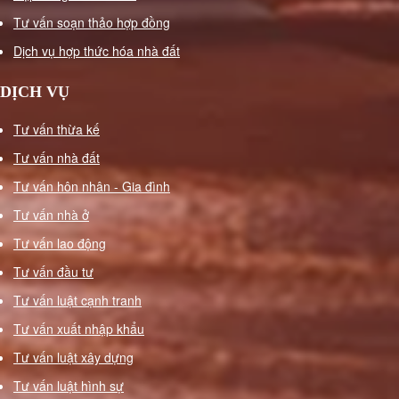
đơn
Tư vấn soạn thảo hợp đồng
phương
Dịch vụ hợp thức hóa nhà đất
ly
hôn
DỊCH VỤ
Tư
vấn
Tư vấn thừa kế
thuận
Tư vấn nhà đất
tình
Tư vấn hôn nhân - Gia đình
ly
Tư vấn nhà ở
hôn
Tư
Tư vấn lao động
vấn
Tư vấn đầu tư
ly
Tư vấn luật cạnh tranh
hôn
Tư vấn xuất nhập khẩu
có
yếu
Tư vấn luật xây dựng
tố
Tư vấn luật hình sự
nước