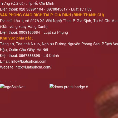
Trưng (Q.2 cũ)
, Tp.Hồ Chí Minh
quyền
Điện thoại:
028 38991104 - 0978845617
- Luật sư Huy
sử
VĂN PHÒNG GIAO DỊCH TẠI P. GIA ĐỊNH (BÌNH THẠNH CŨ)
dụng
Địa chỉ: Lầu 1, số 227A Xô Viết Nghệ Tĩnh, P. Gia Định
, Tp.Hồ Chí Min
đất
(Gần vòng xoay Hàng Xanh)
Dịch
Điện thoại:
09
09160684 - Luật sư Phụng
vụ
Khu vực phía bắc:
tách
Tầng 18, Tòa nhà N105, Ngõ 89 Đường Nguyễn Phong Sắc, P.Dịch Vọ
Hậu, Quận Cầu Giấy, Hà Nội
thửa
Điện thoại: 0967388898 - LS Chính
nhà
Email:
info@luatsuhcm.com
đất
Website:
http://luatsuhcm.com/
Dịch
vụ
xin
giấy
phép
xây
dựng
nhà