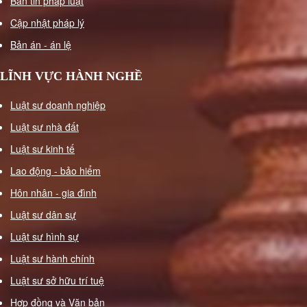
Bản tin pháp luật
quyết
Cập nhật pháp lý
tranh
Bản án - án lệ
chấp
lao
LĨNH VỰC HÀNH NGHỀ
động
Tư
Luật sư doanh nghiệp
vấn
Luật sư nhà đất
pháp
Luật sư kinh tế
luật
lao
Lao động - bảo hiểm
động
Hôn nhân - gia đình
Hôn
Luật sư dân sự
nhân
-
Luật sư hình sự
gia
Luật sư hành chính
đình
Luật sư sở hữu trí tuệ
Tư
Hợp đồng và Văn bản
vấn