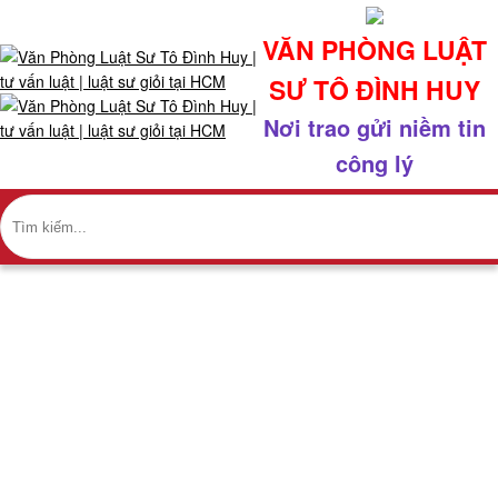
x
VĂN PHÒNG LUẬT
Giới
SƯ TÔ ĐÌNH HUY
thiệu
+
Nơi trao gửi niềm tin
Về
công lý
chúng
tôi
+
Nhân
sự
+
Giao
dịch
nổi
bật
LĨNH VỰC KHÁC
+
Văn
Trang chủ