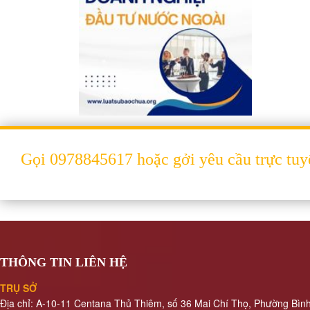
Dịch
vụ
hợp
thức
hóa
nhà
đất
Dịch
vụ
Gọi 0978845617 hoặc gởi yêu cầu trực tuy
đăng
bộ
nhà
đất
Dịch
vụ
THÔNG TIN LIÊN HỆ
chuyển
mục
TRỤ SỞ
đích
Địa chỉ: A-10-11 Centana Thủ Thiêm, số 36 Mai Chí Thọ, Phường Bìn