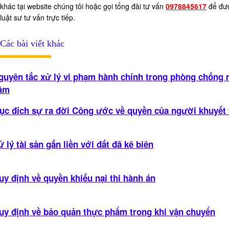
nước
khác tại website chúng tôi hoặc gọi tổng đài tư vấn
0978845617
để đư
ngoài
luật sư tư vấn trực tiếp.
Tư
vấn
Các bài viết khác
soạn
thảo
guyên tắc xử lý vi phạm hành chính trong phòng chống 
hợp
âm
đồng
Tư
ục đích sự ra đời Công ước về quyền của người khuyết 
vấn
phá
ử lý tài sản gắn liền với đất đã kê biên
sản
doanh
nghiệp
uy định về quyền khiếu nại thi hành án
Tư
vấn
giải
uy định về bảo quản thực phẩm trong khi vận chuyển
quyết