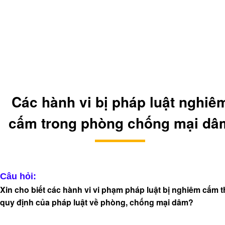
Lĩnh vực khác
hóa
-
hoạt
động
Lĩnh
vực
hành
nghề
Các hành vi bị pháp luật nghiê
Luật
sư
cấm trong phòng chống mại dâ
doanh
nghiệp
Dịch
vụ
Câu hỏi:
luật
Xin cho biết các hành vi vi phạm pháp luật bị nghiêm cấm 
sư
quy định của pháp luật về phòng, chống mại dâm?
riêng
cho