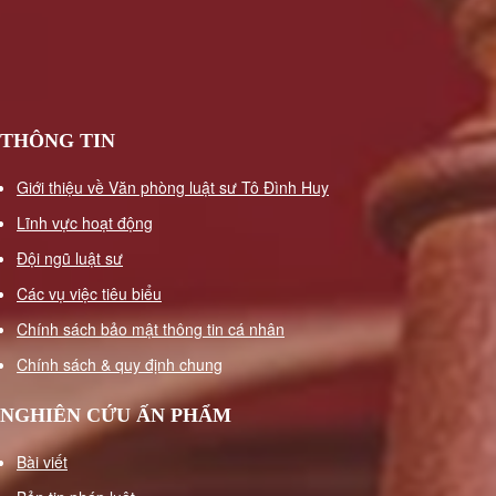
Dịch
vụ
hoàn
công
nhà
THÔNG TIN
ở
Luật
Giới thiệu về Văn phòng luật sư Tô Đình Huy
sư
Lĩnh vực hoạt động
kinh
Đội ngũ luật sư
tế
Các vụ việc tiêu biểu
Lao
động
Chính sách bảo mật thông tin cá nhân
-
Chính sách & quy định chung
bảo
hiểm
NGHIÊN CỨU ẤN PHẨM
Luật
sư
Bài viết
giải