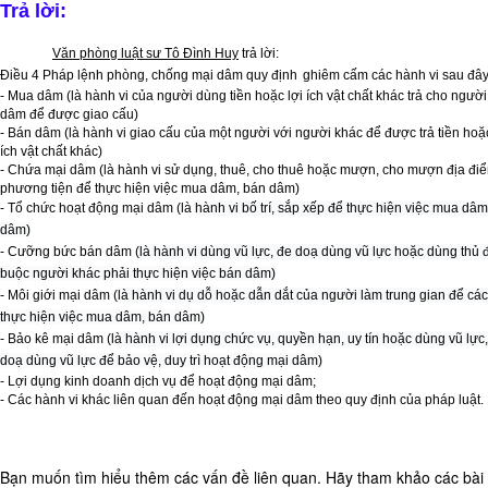
doanh
Trả lời:
nghiệp
Văn phòng luật sư Tô Đình Huy
trả lời:
Dịch
Điều 4 Pháp lệnh phòng, chống mại dâm quy định
ghiêm cấm các hành vi sau đây
vụ
- Mua dâm (là hành vi của người dùng tiền hoặc lợi ích vật chất khác trả cho ngườ
mua
dâm để được giao cấu)
- Bán dâm (là hành vi giao cấu của một người với người khác để được trả tiền hoặc
bán,
ích vật chất khác)
sáp
- Chứa mại dâm (là hành vi sử dụng, thuê, cho thuê hoặc mượn, cho mượn địa đi
phương tiện để thực hiện việc mua dâm, bán dâm)
nhập
- Tổ chức hoạt động mại dâm (là
hành vi bố trí, sắp xếp để thực hiện việc mua dâm
Dịch
dâm)
vụ
- Cưỡng bức bán dâm (
là hành vi dùng vũ lực, đe doạ dùng vũ lực hoặc dùng thủ
buộc người khác phải thực hiện việc bán dâm
)
đăng
- Môi giới mại dâm (
là hành vi dụ dỗ hoặc dẫn dắt của người làm trung gian để cá
ký
thực hiện việc mua dâm, bán dâm)
kinh
- Bảo kê mại dâm (
là hành vi lợi dụng chức vụ, quyền hạn, uy tín hoặc dùng vũ lực
doanh
doạ dùng vũ lực để bảo vệ, duy trì hoạt động mại dâm)
- Lợi dụng kinh doanh dịch vụ để hoạt động mại dâm;
Tư
- Các hành vi khác liên quan đến hoạt động mại dâm theo quy định của pháp luật.
vấn
đầu
tư
Bạn muốn tìm hiểu thêm các vấn đề liên quan. Hãy tham khảo các bài 