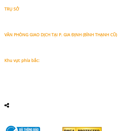
TRỤ SỞ
Địa chỉ: A-10-11 Centana Thủ Thiêm, số 36 Mai Chí Thọ,
Phường Bình Trưng (Q.2 cũ)
, Tp.Hồ Chí Minh
Điện thoại:
028 38991104 - 0978845617
- Luật sư Huy
VĂN PHÒNG GIAO DỊCH TẠI P. GIA ĐỊNH (BÌNH THẠNH CŨ)
Địa chỉ: Lầu 1, số 227A Xô Viết Nghệ Tĩnh, P. Gia Định
, Tp.Hồ
Chí Minh (Gần vòng xoay Hàng Xanh)
Điện thoại:
09
09160684 - Luật sư Phụng
Khu vực phía bắc:
Tầng 18, Tòa nhà N105, Ngõ 89 Đường Nguyễn Phong Sắc,
P.Dịch Vọng Hậu, Quận Cầu Giấy, Hà Nội
Điện thoại: 0967388898 - LS Chính
Email:
info@luatsuhcm.com
Website:
http://luatsuhcm.com/
Chúng tôi trên mạng xã hội