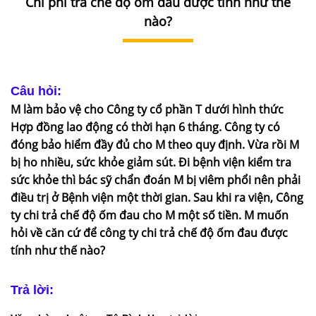
Chi phí trả chế độ ốm đau được tính như thế
DỊCH
VỤ
nào?
VĂN
BẢN
Câu hỏi:
THỦ
M làm bảo vệ cho Công ty cổ phần T dưới hình thức
TỤC
Hợp đồng lao động có thời hạn 6 tháng. Công ty có
đóng bảo hiểm đầy đủ cho M theo quy định. Vừa rồi M
LIÊN
bị ho nhiều, sức khỏe giảm sút. Đi bệnh viện kiểm tra
HỆ
sức khỏe thì bác sỹ chẩn đoán M bị viêm phổi nên phải
điều trị ở Bệnh viện một thời gian. Sau khi ra viện, Công
ty chi trả chế độ ốm đau cho M một số tiền. M muốn
hỏi về căn cứ để công ty chi trả chế độ ốm đau được
tính như thế nào?
Trả lời: