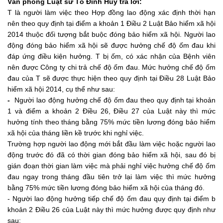
Văn phòng Luật sư Tô Đình Huy
trả lời:
T là người làm việc theo Hợp đồng lao động xác định thời hạn
nên theo quy định tại điểm a khoản 1 Điều 2 Luật Bảo hiểm xã hội
2014 thuộc đối tượng bắt buộc đóng bảo hiểm xã hội. Người lao
động đóng bảo hiểm xã hội sẽ được hưởng chế độ ốm đau khi
đáp ứng điều kiện hưởng. T bị ốm, có xác nhận của Bệnh viên
nên được Công ty chi trả chế độ ốm đau. Mức hưởng chế độ ốm
đau của T sẽ được thực hiện theo quy định tại Điều 28 Luật Bảo
hiểm xã hội 2014, cụ thể như sau:
-
Người lao động hưởng chế độ ốm đau theo quy định tại khoản
1 và điểm a khoản 2 Điều 26, Điều 27 của Luật này thì mức
hưởng tính theo tháng bằng 75% mức tiền lương đóng bảo hiểm
xã hội của tháng liền kề trước khi nghỉ việc.
Trường hợp người lao động mới bắt đầu làm việc hoặc người lao
động trước đó đã có thời gian đóng bảo hiểm xã hội, sau đó bị
gián đoạn thời gian làm việc mà phải nghỉ việc hưởng chế độ ốm
đau ngay trong tháng đầu tiên trở lại làm việc thì mức hưởng
bằng 75% mức tiền lương đóng bảo hiểm xã hội của tháng đó.
- Người lao động hưởng tiếp chế độ ốm đau quy định tại điểm b
khoản 2 Điều 26 của Luật này thì mức hưởng được quy định như
sau: