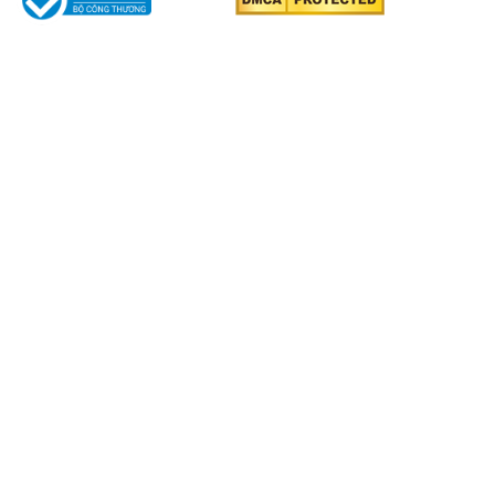
THÔNG TIN
Giới thiệu về Văn phòng luật sư Tô Đình Huy
Lĩnh vực hoạt động
Đội ngũ luật sư
Các vụ việc tiêu biểu
Chính sách bảo mật thông tin cá nhân