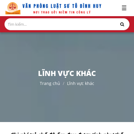
x
☰
GIỚI
THIỆU
LĨNH
VỰC
HÀNH
NGHỀ
LĨNH VỰC KHÁC
NGHIÊN
Trang chủ
Lĩnh vực khác
CỨU-
ẤN
PHẨM
HỎI
ĐÁP