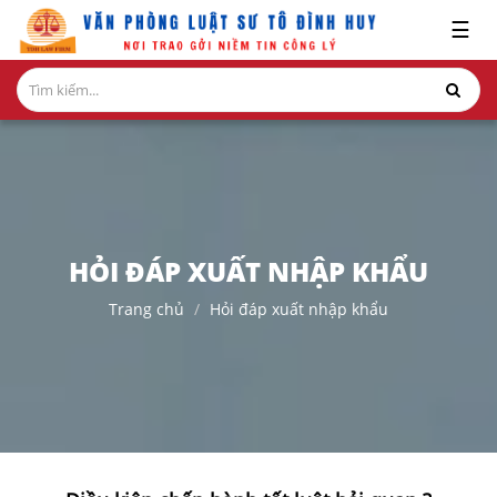
x
☰
GIỚI
THIỆU
LĨNH
VỰC
HÀNH
NGHỀ
HỎI ĐÁP XUẤT NHẬP KHẨU
NGHIÊN
Trang chủ
Hỏi đáp xuất nhập khẩu
CỨU-
ẤN
PHẨM
HỎI
ĐÁP