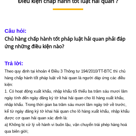
Điều kiện chấp hành tốt luật hải quan ?
DỊCH
VỤ
VĂN
BẢN
Câu hỏi:
Chủ hàng chấp hành tốt pháp luật hải quan phải đáp
THỦ
ứng những điều kiện nào?
TỤC
Trả lời:
LIÊN
Theo quy định tại khoản 4 Điều 3 Thông tư 194/2010/TT-BTC thì chủ
HỆ
hàng chấp hành tốt pháp luật về hải quan là người đáp ứng các điều
kiện:
1. Có hoạt động xuất khẩu, nhập khẩu tối thiểu ba trăm sáu mươi lăm
ngày tính đến ngày đăng ký tờ khai hải quan cho lô hàng xuất khẩu,
nhập khẩu. Trong thời gian ba trăm sáu mươi lăm ngày trở về trước,
kể từ ngày đăng ký tờ khai hải quan cho lô hàng xuất khẩu, nhập khẩu
được cơ quan hải quan xác định là:
a) Không bị xử lý về hành vi buôn lậu, vận chuyển trái phép hàng hoá
qua biên giới;