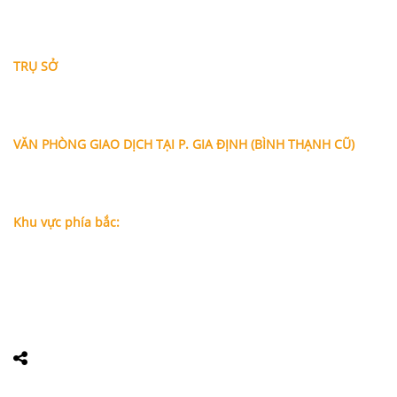
THÔNG TIN LIÊN HỆ
TRỤ SỞ
Địa chỉ: A-10-11 Centana Thủ Thiêm, số 36 Mai Chí Thọ,
Phường Bình Trưng (Q.2 cũ)
, Tp.Hồ Chí Minh
Điện thoại:
028 38991104 - 0978845617
- Luật sư Huy
VĂN PHÒNG GIAO DỊCH TẠI P. GIA ĐỊNH (BÌNH THẠNH CŨ)
Địa chỉ: Lầu 1, số 227A Xô Viết Nghệ Tĩnh, P. Gia Định
, Tp.Hồ
Chí Minh (Gần vòng xoay Hàng Xanh)
Điện thoại:
09
09160684 - Luật sư Phụng
Khu vực phía bắc:
Tầng 18, Tòa nhà N105, Ngõ 89 Đường Nguyễn Phong Sắc,
P.Dịch Vọng Hậu, Quận Cầu Giấy, Hà Nội
Điện thoại: 0967388898 - LS Chính
Email:
info@luatsuhcm.com
Website:
http://luatsuhcm.com/
Chúng tôi trên mạng xã hội