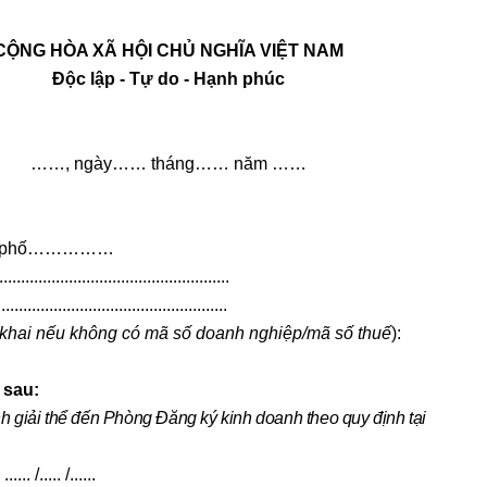
CỘNG HÒA XÃ HỘI CHỦ NGHĨA VIỆT NAM
Độc lập - Tự do - Hạnh phúc
……, ngày…… tháng…… năm ……
hành phố……………
.....................................................
...........................................
 khai nếu không có mã số doanh nghiệp/mã số thuế
):
 sau:
 giải thể đến Phòng Đăng ký kinh doanh theo quy định tại
 ...... /..... /......