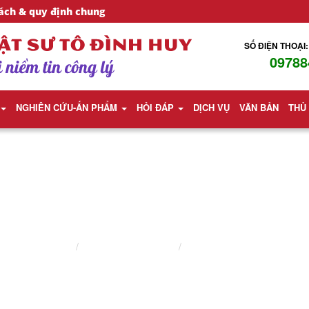
ách & quy định chung
SỐ ĐIỆN THOẠI:
09788
NGHIÊN CỨU-ẤN PHẨM
HỎI ĐÁP
DỊCH VỤ
VĂN BẢN
THỦ
LUẬT SƯ DOANH NGHIỆP
Trang chủ
Lĩnh vực hành nghề
Luật sư doanh nghiệp