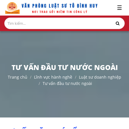
x
☰
GIỚI
THIỆU
LĨNH
VỰC
HÀNH
NGHỀ
TƯ VẤN ĐẦU TƯ NƯỚC NGOÀI
NGHIÊN
Trang chủ
Lĩnh vực hành nghề
Luật sư doanh nghiệp
CỨU-
Tư vấn đầu tư nước ngoài
ẤN
PHẨM
HỎI
ĐÁP