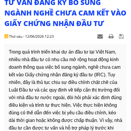
TƯ VẤN ĐĂNG KÝ BỔ SUNG
DỊCH
VỤ
NGÀNH NGHỀ CHƯA CAM KẾT VÀO
GIẤY CHỨNG NHẬN ĐẦU TƯ
VĂN
BẢN
Thứ sáu - 12/06/2026 12:23
THỦ
TỤC
Trong quá trình triển khai dự án đầu tư tại Việt Nam,
nhiều nhà đầu tư có nhu cầu mở rộng hoạt động kinh
LIÊN
doanh thông qua việc bổ sung ngành, nghề chưa cam
HỆ
kết vào Giấy chứng nhận đăng ký đầu tư (IRC). Tuy
nhiên, đây là thủ tục chịu sự điều chỉnh chặt chẽ của
Luật Đầu tư và các quy định về tiếp cận thị trường đối
với nhà đầu tư nước ngoài, đòi hỏi phải xác định đúng
điều kiện và trình tự thực hiện. Việc thực hiện không
đúng có thể dẫn đến việc bị yêu cầu điều chỉnh, kéo
dài thời gian hoặc không được chấp thuận. Vì vậy, nhà
đầu tư cần được tư vấn và hỗ trợ pháp lý trước khi