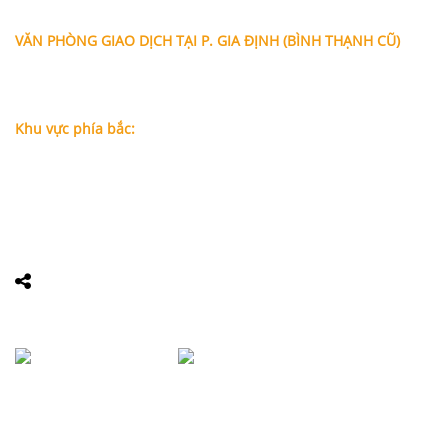
Điện thoại:
028 38991104 - 0978845617
- Luật sư Huy
VĂN PHÒNG GIAO DỊCH TẠI P. GIA ĐỊNH (BÌNH THẠNH CŨ)
Địa chỉ: Lầu 1, số 227A Xô Viết Nghệ Tĩnh, P. Gia Định
, Tp.Hồ
Chí Minh (Gần vòng xoay Hàng Xanh)
Điện thoại:
09
09160684 - Luật sư Phụng
Khu vực phía bắc:
Tầng 18, Tòa nhà N105, Ngõ 89 Đường Nguyễn Phong Sắc,
P.Dịch Vọng Hậu, Quận Cầu Giấy, Hà Nội
Điện thoại: 0967388898 - LS Chính
Email:
info@luatsuhcm.com
Website:
http://luatsuhcm.com/
Chúng tôi trên mạng xã hội