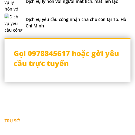
Dịch vụ ly hôn với người mất tích, mất liên lạc
Dịch vụ yêu cầu công nhận cha cho con tại Tp. Hồ
Chí Minh
Gọi 0978845617 hoặc gởi yêu
cầu trực tuyến
THÔNG TIN LIÊN HỆ
TRỤ SỞ
Địa chỉ: A-10-11 Centana Thủ Thiêm, số 36 Mai Chí Thọ,
Phường Bình Trưng (Q.2 cũ)
, Tp.Hồ Chí Minh