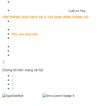
Địa chỉ: A-10-11 Centana Thủ Thiêm, số 36 Mai Chí Thọ, Phường
Bình Trưng (Q.2 cũ)
, Tp.Hồ Chí Minh
Điện thoại:
028 38991104 - 0978845617
- Luật sư Huy
VĂN PHÒNG GIAO DỊCH TẠI P. GIA ĐỊNH (BÌNH THẠNH CŨ)
Địa chỉ: Lầu 1, số 227A Xô Viết Nghệ Tĩnh, P. Gia Định
, Tp.Hồ Chí
Minh (Gần vòng xoay Hàng Xanh)
Điện thoại:
09
09160684 - Luật sư Phụng
Khu vực phía bắc:
Tầng 18, Tòa nhà N105, Ngõ 89 Đường Nguyễn Phong Sắc, P.Dịch
Vọng Hậu, Quận Cầu Giấy, Hà Nội
Điện thoại: 0967388898 - LS Chính
Email:
info@luatsuhcm.com
Website:
http://luatsuhcm.com/
Chúng tôi trên mạng xã hội