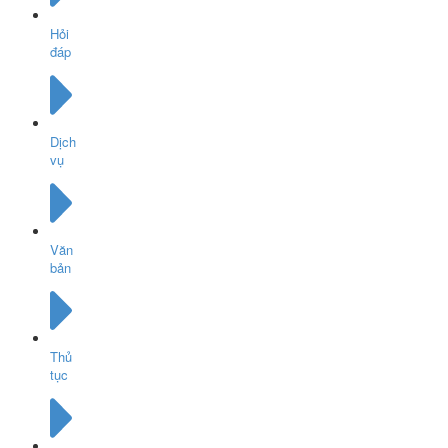
Hỏi
đáp
Dịch
vụ
Văn
bản
Thủ
tục