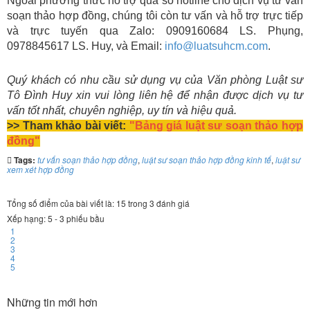
Ngoài phương thức hỗ trợ qua số hotline cho dịch vụ tư vấn
soạn thảo hợp đồng, chúng tôi còn tư vấn và hỗ trợ trực tiếp
và trực tuyến qua Zalo: 0909160684 LS. Phụng,
0978845617 LS. Huy, và Email:
info@luatsuhcm.com
.
Quý khách có nhu cầu sử dụng vụ của Văn phòng Luật sư
Tô Đình Huy xin vui lòng liên hệ để nhận được dịch vụ tư
vấn tốt nhất, chuyên nghiệp, uy tín và hiệu quả.
>> Tham khảo bài viết:
"Bảng giá luật sư soạn thảo hợp
đồng"
Tags:
tư vấn soạn thảo hợp đồng
,
luật sư soạn thảo hợp đồng kinh tế
,
luật sư
xem xét hợp đồng
Tổng số điểm của bài viết là: 15 trong 3 đánh giá
Xếp hạng:
5
-
3
phiếu bầu
1
2
3
4
5
Những tin mới hơn