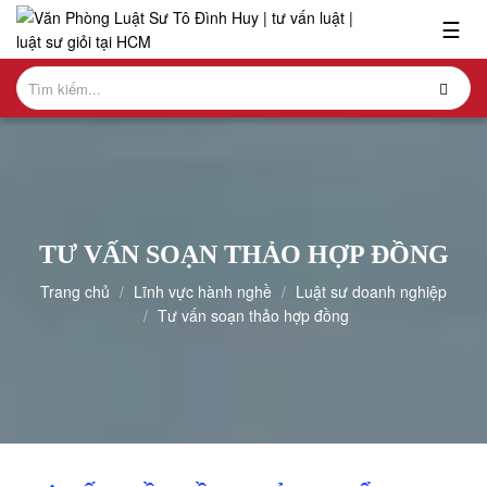
x
☰
Giới
thiệu
Lĩnh
vực
hành
nghề
TƯ VẤN SOẠN THẢO HỢP ĐỒNG
Nghiên
Trang chủ
Lĩnh vực hành nghề
Luật sư doanh nghiệp
cứu-
Tư vấn soạn thảo hợp đồng
ấn
phẩm
Hỏi
đáp
Dịch