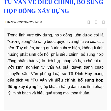
TƯ VẤN VỀ ĐIỀU CHỈNH, BỔ SUNG
vụ
HỢP ĐỒNG XÂY DỰNG
Văn
bản
Thứ ba - 23/09/2025 14:08
Thủ
tục
Liên
Trong lĩnh vực xây dựng, hợp đồng luôn được coi là
hệ
“xương sống” để ràng buộc quyền và nghĩa vụ của các
bên. Tuy nhiên, trong quá trình thực hiện, không ít tình
huống phát sinh đòi hỏi phải điều chỉnh, bổ sung hợp
đồng nhằm bảo vệ lợi ích hợp pháp và hạn chế rủi ro.
Với kinh nghiệm tư vấn và giải quyết tranh chấp
chuyên sâu, Văn phòng Luật sư Tô Đình Huy mang
đến dịch vụ
“Tư vấn về điều chỉnh, bổ sung hợp
đồng xây dựng”
, giúp khách hàng đảm bảo tính pháp
lý, minh bạch và hiệu quả trong mọi thỏa thuận.