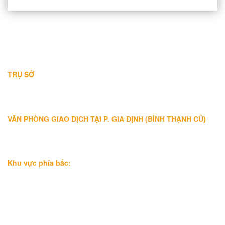
THÔNG TIN LIÊN HỆ
TRỤ SỞ
Địa chỉ: A-10-11 Centana Thủ Thiêm, số 36 Mai Chí Thọ, Phường
Bình Trưng (Q.2 cũ)
, Tp.Hồ Chí Minh
Điện thoại:
028 38991104 - 0978845617
- Luật sư Huy
VĂN PHÒNG GIAO DỊCH TẠI P. GIA ĐỊNH (BÌNH THẠNH CŨ)
Địa chỉ: Lầu 1, số 227A Xô Viết Nghệ Tĩnh, P. Gia Định
, Tp.Hồ
Chí Minh (Gần vòng xoay Hàng Xanh)
Điện thoại:
09
09160684 - Luật sư Phụng
Khu vực phía bắc:
Tầng 18, Tòa nhà N105, Ngõ 89 Đường Nguyễn Phong Sắc,
P.Dịch Vọng Hậu, Quận Cầu Giấy, Hà Nội
Điện thoại: 0967388898 - LS Chính
Email:
info@luatsuhcm.com
Website:
http://luatsuhcm.com/