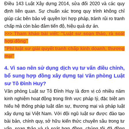
Điều 143 Luật Xây dựng 2014, sửa đổi 2020 và các quy
định liên quan. Sự chuẩn xác trong quy trình không chỉ
giúp các bên bảo vệ quyền lợi hợp pháp, tránh rủi ro tranh
chấp mà còn bảo đảm tiến độ, hiệu quả dự án.
>>> Tham khảo bài viết: "
Luật sư soạn thảo, rà soát
hợp đồng
"
"
Phí luật sư giải quyết tranh chấp kinh doanh, thương
mại
"
4. Vì sao nên sử dụng dịch vụ tư vấn điều chỉnh,
bổ sung hợp đồng xây dựng tại Văn phòng Luật
sư Tô Đình Huy?
Văn phòng Luật sư Tô Đình Huy là đơn vị có nhiều năm
kinh nghiệm hoạt động trong lĩnh vực pháp lý, đặc biệt am
hiểu hệ thống pháp luật dân sự, thương mại và pháp luật
xây dựng tại Việt Nam. Với đội ngũ luật sư được đào tạo
bài bản, chính quy, sở hữu kiến thức chuyên sâu trong tư
vấn, soạn thảo và rà soát hợp đồng, chúng tôi đã đồng