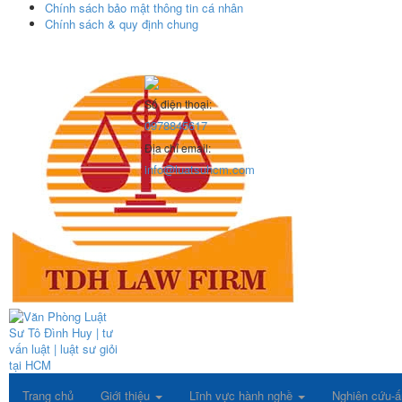
Chính sách bảo mật thông tin cá nhân
Chính sách & quy định chung
Số điện thoại:
0978845617
Địa chỉ email:
info@luatsuhcm.com
Trang chủ
Giới thiệu
Lĩnh vực hành nghề
Nghiên cứu-