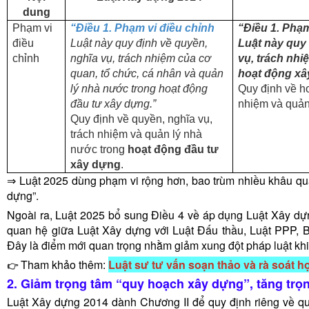
dung
Phạm vi
“Điều 1. Phạm vi điều chỉnh
“Điều 1. Phạm
điều
Luật này quy định về quyền,
Luật này quy
chỉnh
nghĩa vụ, trách nhiệm của cơ
vụ, trách nhi
quan, tổ chức, cá nhân và quản
hoạt động xâ
lý nhà nước trong hoạt động
Quy định về ho
đầu tư xây dựng.”
nhiệm và quản
Quy định về quyền, nghĩa vụ,
trách nhiệm và quản lý nhà
nước trong
hoạt động đầu tư
xây dựng
.
⇒ Luật 2025 dùng phạm vi rộng hơn, bao trùm nhiều khâu quả
dựng”.
Ngoài ra, Luật 2025 bổ sung Điều 4 về áp dụng Luật Xây dựng
quan hệ giữa Luật Xây dựng với Luật Đấu thầu, Luật PPP, B
Đây là điểm mới quan trọng nhằm giảm xung đột pháp luật khi 
Tham khảo thêm:
Luật sư tư vấn soạn thảo và rà soát 
👉
2. Giảm trọng tâm “quy hoạch xây dựng”, tăng trọ
Luật Xây dựng 2014 dành Chương II để quy định riêng về quy