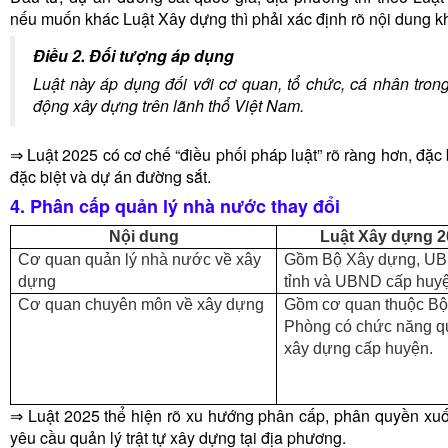
nếu muốn khác Luật Xây dựng thì phải xác định rõ nội dung k
Điều 2. Đối tượng áp dụng
Luật này áp dụng đối với cơ quan, tổ chức, cá nhân tron
động xây dựng trên lãnh thổ Việt Nam.
⇒ Luật 2025 có cơ chế “điều phối pháp luật” rõ ràng hơn, đặc
đặc biệt và dự án đường sắt.
4. Phân cấp quản lý nhà nước thay đổi
Nội dung
Luật Xây dựng 2
Cơ quan quản lý nhà nước về xây
Gồm Bộ Xây dựng, U
dựng
tỉnh và UBND cấp huy
Cơ quan chuyên môn về xây dựng
Gồm cơ quan thuộc Bộ
Phòng có chức năng q
xây dựng cấp huyện.
⇒ Luật 2025 thể hiện rõ xu hướng phân cấp, phân quyền xuố
yêu cầu quản lý trật tự xây dựng tại địa phương.