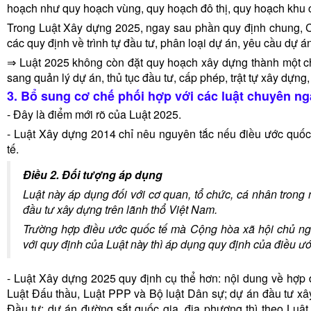
hoạch như quy hoạch vùng, quy hoạch đô thị, quy hoạch khu 
Trong Luật Xây dựng 2025, ngay sau phần quy định chung, Ch
các quy định về trình tự đầu tư, phân loại dự án, yêu cầu dự á
⇒ Luật 2025 không còn đặt quy hoạch xây dựng thành một c
sang quản lý dự án, thủ tục đầu tư, cấp phép, trật tự xây dựng,
3. Bổ sung cơ chế phối hợp với các luật chuyên n
- Đây là điểm mới rõ của Luật 2025.
- Luật Xây dựng 2014 chỉ nêu nguyên tắc nếu điều ước quốc 
tế.
Điều 2. Đối tượng áp dụng
Luật này áp dụng đối với cơ quan, tổ chức, cá nhân trong
đầu tư xây dựng trên lãnh thổ Việt Nam.
Trường hợp điều ước quốc tế mà Cộng hòa xã hội chủ ngh
với quy định của Luật này thì áp dụng quy định của điều ướ
- Luật Xây dựng 2025 quy định cụ thể hơn: nội dung về hợp
Luật Đấu thầu, Luật PPP và Bộ luật Dân sự; dự án đầu tư xây 
Đầu tư; dự án đường sắt quốc gia, địa phương thì theo Luật