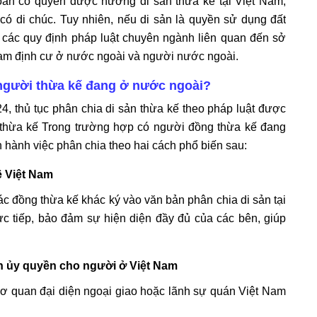
àn có quyền được hưởng di sản thừa kế tại Việt Nam,
có di chúc. Tuy nhiên, nếu di sản là quyền sử dụng đất
o các quy định pháp luật chuyên ngành liên quan đến sở
Nam định cư ở nước ngoài và người nước ngoài.
 người thừa kế đang ở nước ngoài?
, thủ tục phân chia di sản thừa kế theo pháp luật được
 thừa kế Trong trường hợp có người đồng thừa kế đang
n hành việc phân chia theo hai cách phổ biến sau:
ề Việt Nam
c đồng thừa kế khác ký vào văn bản phân chia di sản tại
c tiếp, bảo đảm sự hiện diện đầy đủ của các bên, giúp
n ủy quyền cho người ở Việt Nam
Cơ quan đại diện ngoại giao hoặc lãnh sự quán Việt Nam