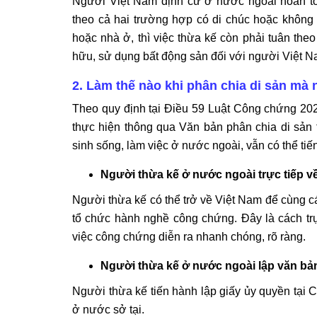
Người Việt Nam định cư ở nước ngoài hoàn to
theo cả hai trường hợp có di chúc hoặc không 
hoặc nhà ở, thì việc thừa kế còn phải tuân the
hữu, sử dụng bất động sản đối với người Việt 
2. Làm thế nào khi phân chia di sản mà
Theo quy định tại Điều 59 Luật Công chứng 2024
thực hiện thông qua Văn bản phân chia di sản
sinh sống, làm việc ở nước ngoài, vẫn có thể tiế
Người thừa kế ở nước ngoài trực tiếp v
Người thừa kế có thể trở về Việt Nam để cùng cá
tổ chức hành nghề công chứng. Đây là cách trự
việc công chứng diễn ra nhanh chóng, rõ ràng.
Người thừa kế ở nước ngoài lập văn bả
Người thừa kế tiến hành lập giấy ủy quyền tại 
ở nước sở tại.