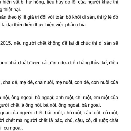
 hiện vật bị hư hỏng, tiêu hủy do lỗi của người khác thì
thiệt hại.
 theo tỷ lệ giá trị đối với toàn bộ khối di sản, thì tỷ lệ đó
 lại tại thời điểm thực hiện việc phân chia.
015, nếu người chết không để lại di chúc thì di sản sẽ
heo pháp luật được xác định dựa trên hàng thừa kế, điều
 cha đẻ, mẹ đẻ, cha nuôi, mẹ nuôi, con đẻ, con nuôi của
nội, ông ngoại, bà ngoại; anh ruột, chị ruột, em ruột của
ười chết là ông nội, bà nội, ông ngoại, bà ngoại.
ại của người chết; bác ruột, chú ruột, cậu ruột, cô ruột,
i chết mà người chết là bác, chú, cậu, cô, dì ruột; chắt
, cụ ngoại.