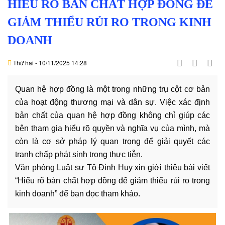
HIỂU RÕ BẢN CHẤT HỢP ĐỒNG ĐỂ
DỊCH
VỤ
GIẢM THIỂU RỦI RO TRONG KINH
DOANH
VĂN
BẢN
Thứ hai - 10/11/2025 14:28
THỦ
Quan hệ hợp đồng là một trong những trụ cột cơ bản
TỤC
của hoạt động thương mại và dân sự. Việc xác định
bản chất của quan hệ hợp đồng không chỉ giúp các
LIÊN
bên tham gia hiểu rõ quyền và nghĩa vụ của mình, mà
HỆ
còn là cơ sở pháp lý quan trọng để giải quyết các
tranh chấp phát sinh trong thực tiễn.
Văn phòng Luật sư Tô Đình Huy xin giới thiệu bài viết
“Hiểu rõ bản chất hợp đồng để giảm thiểu rủi ro trong
kinh doanh” để bạn đọc tham khảo.