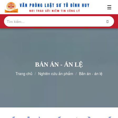
x
☰
GIỚI
THIỆU
LĨNH
VỰC
HÀNH
NGHỀ
BẢN ÁN - ÁN LỆ
NGHIÊN
Trang chủ
Nghiên cứu ấn phẩm
Bản án - án lệ
CỨU-
ẤN
PHẨM
HỎI
ĐÁP