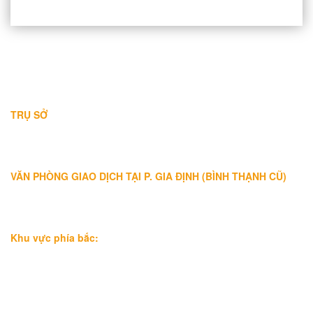
THÔNG TIN LIÊN HỆ
TRỤ SỞ
Địa chỉ: A-10-11 Centana Thủ Thiêm, số 36 Mai Chí Thọ, Phường
Bình Trưng (Q.2 cũ)
, Tp.Hồ Chí Minh
Điện thoại:
028 38991104 - 0978845617
- Luật sư Huy
VĂN PHÒNG GIAO DỊCH TẠI P. GIA ĐỊNH (BÌNH THẠNH CŨ)
Địa chỉ: Lầu 1, số 227A Xô Viết Nghệ Tĩnh, P. Gia Định
, Tp.Hồ
Chí Minh (Gần vòng xoay Hàng Xanh)
Điện thoại:
09
09160684 - Luật sư Phụng
Khu vực phía bắc:
Tầng 18, Tòa nhà N105, Ngõ 89 Đường Nguyễn Phong Sắc,
P.Dịch Vọng Hậu, Quận Cầu Giấy, Hà Nội
Điện thoại: 0967388898 - LS Chính
Email:
info@luatsuhcm.com