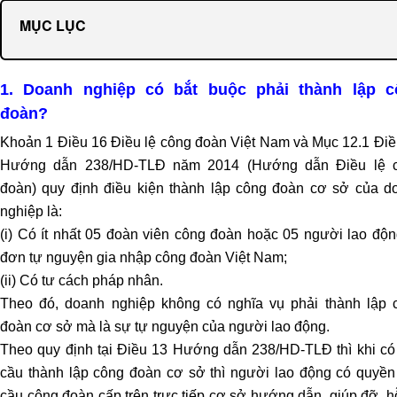
doanh
MỤC LỤC
nghiệp
Dịch
vụ
1. Doanh nghiệp có bắt buộc phải thành lập c
mua
đoàn?
bán,
sáp
Khoản 1 Điều 16 Điều lệ công đoàn Việt Nam và Mục 12.1 Điề
nhập
Hướng dẫn 238/HD-TLĐ năm 2014 (Hướng dẫn Điều lệ 
Dịch
đoàn) quy định điều kiện thành lập công đoàn cơ sở của d
vụ
nghiệp là:
đăng
(i) Có ít nhất 05 đoàn viên công đoàn hoặc 05 người lao độn
ký
đơn tự nguyện gia nhập công đoàn Việt Nam;
kinh
(ii) Có tư cách pháp nhân.
doanh
Theo đó, doanh nghiệp không có nghĩa vụ phải thành lập 
Tư
đoàn cơ sở mà là sự tự nguyện của người lao động.
vấn
Theo quy định tại Điều 13 Hướng dẫn 238/HD-TLĐ thì khi có
đầu
cầu thành lập công đoàn cơ sở thì người lao động có quyền
tư
cầu công đoàn cấp trên trực tiếp cơ sở hướng dẫn, giúp đỡ, h