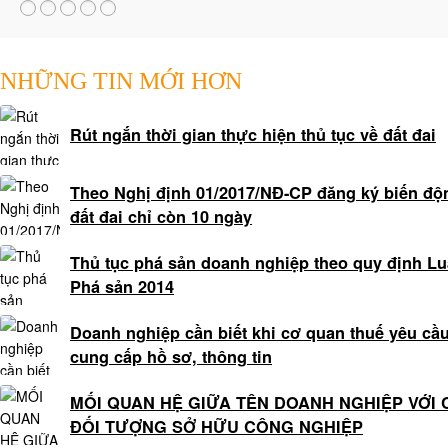
Dịch
vụ
hoàn
NHỮNG TIN MỚI HƠN
công
nhà
Rút ngắn thời gian thực hiện thủ tục về đất đai
ở
Luật
sư
Theo Nghị định 01/2017/NĐ-CP đăng ký biến độ
đất đai chỉ còn 10 ngày
kinh
tế
Thủ tục phá sản doanh nghiệp theo quy định Lu
Lao
Phá sản 2014
động
-
Doanh nghiệp cần biết khi cơ quan thuế yêu cầ
bảo
cung cấp hồ sơ, thông tin
hiểm
Luật
MỐI QUAN HỆ GIỮA TÊN DOANH NGHIỆP VỚI 
sư
ĐỐI TƯỢNG SỞ HỮU CÔNG NGHIỆP
giải