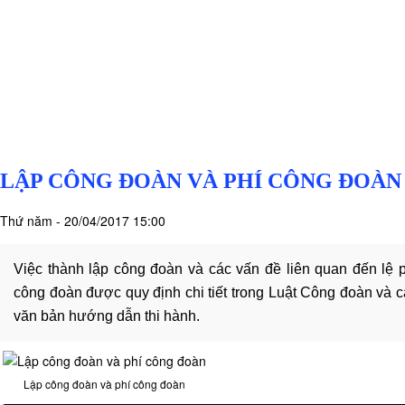
hóa
Cập nhật pháp lý
-
hoạt
động
Lĩnh
vực
hành
nghề
LẬP CÔNG ĐOÀN VÀ PHÍ CÔNG ĐOÀN
Luật
sư
Thứ năm - 20/04/2017 15:00
doanh
nghiệp
Việc thành lập công đoàn và các vấn đề liên quan đến lệ p
Dịch
công đoàn được quy định chi tiết trong Luật Công đoàn và 
vụ
văn bản hướng dẫn thi hành.
luật
sư
riêng
Lập công đoàn và phí công đoàn
cho