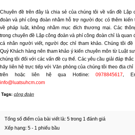
quyền
sử
Chuyên đề trên đây là chia sẻ của chúng tôi về vấn đề Lập 
dụng
đoàn và phí công đoàn nhằm hỗ trợ người đọc có thêm kiến 
đất
về pháp luật, không nhằm mục đích thương mại. Các thông
Dịch
trong chuyên đề Lập công đoàn và phí công đoàn chỉ là quan 
vụ
cá nhân người viết, người đọc chỉ tham khảo. Chúng tôi đề 
tách
Quý Khách hàng nên tham khảo ý kiến chuyên môn từ Luật sư
thửa
chúng tôi đối với các vấn đề cụ thể. Các yêu cầu giải đáp thắ
nhà
hãy liên hệ trực tiếp với Văn phòng của chúng tôi theo địa chỉ
đất
trên hoặc liên hệ qua Hotline:
0978845617
, Em
Dịch
info@luatsuhcm.com
vụ
Tags:
công đoàn
xin
giấy
phép
xây
Tổng số điểm của bài viết là: 5 trong 1 đánh giá
dựng
Xếp hạng:
5
-
1
phiếu bầu
nhà