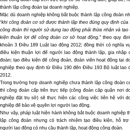
nước
thành lập công đoàn tại doanh nghiệp.
ngoài
Mặc dù doanh nghiệp không bắt buộc thành lập công đoàn n
Tư
“khi công đoàn cơ sở được thành lập theo đúng quy định của 
vấn
công đoàn thì người sử dụng lao động phải thừa nhận và tạo 
soạn
kiện thuận lợi để công đoàn cơ sở hoạt động.”
theo quy địn
thảo
khoản 3 Điều 189 Luật lao động 2012; đồng thời có nghĩa vụ
hợp
điều kiện thuận lợi để người lao động thành lập, gia nhập 
đồng
Tư
đoàn; tạo điều kiện để công đoàn, đoàn viên hoạt động tại d
vấn
nghiệp theo quy định từ Điều 190 đến Điều 193 Bộ luật lao 
phá
2012.
sản
Trong trường hợp doanh nghiệp chưa thành lập công đoàn c
doanh
thì công đoàn cấp trên trực tiếp (công đoàn cấp quận nơi d
nghiệp
nghiệp đặt trụ sở) sẽ thực hiện các công việc liên hệ với d
Tư
nghiệp để bảo vệ quyền lợi người lao động.
vấn
Như vậy, pháp luật hiện hành không bắt buộc doanh nghiệp t
giải
lập công đoàn nhưng có trách nhiệm tạo điều kiện, hỗ trợ
quyết
người lao động có nhu cầu thành lập, hoạt động công đoàn.