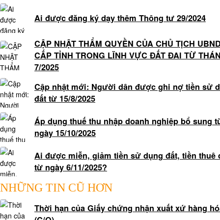
quyết
Ai được đăng ký dạy thêm Thông tư 29/2024
tranh
chấp
CẬP NHẬT THẨM QUYỀN CỦA CHỦ TỊCH UBN
lao
CẤP TỈNH TRONG LĨNH VỰC ĐẤT ĐAI TỪ THÁ
động
7/2025
Tư
vấn
Cập nhật mới: Người dân được ghi nợ tiền sử 
pháp
đất từ 15/8/2025
luật
lao
Áp dụng thuế thu nhập doanh nghiệp bổ sung t
động
ngày 15/10/2025
Hôn
Ai được miễn, giảm tiền sử dụng đất, tiền thuê 
nhân
từ ngày 6/11/2025?
-
gia
NHỮNG TIN CŨ HƠN
đình
Tư
Thời hạn của Giấy chứng nhận xuất xứ hàng hó
vấn
(C/O)