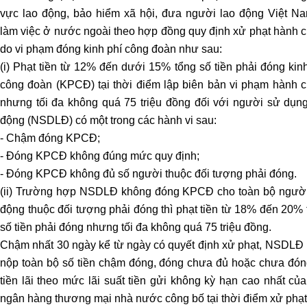
Dịch
vực lao động, bảo hiểm xã hội, đưa người lao động Việt Na
vụ
làm việc ở nước ngoài theo hợp đồng quy định xử phạt hành c
hợp
do vi phạm đóng kinh phí công đoàn như sau:
thức
(i) Phạt tiền từ 12% đến dưới 15% tổng số tiền phải đóng kin
hóa
công đoàn (KPCĐ) tại thời điểm lập biên bản vi phạm hành c
nhà
nhưng tối đa không quá 75 triệu đồng đối với người sử dụng
đất
động (NSDLĐ) có một trong các hành vi sau:
Dịch
- Chậm đóng KPCĐ;
vụ
- Đóng KPCĐ không đúng mức quy định;
đăng
- Đóng KPCĐ không đủ số người thuộc đối tượng phải đóng.
bộ
(ii) Trường hợp NSDLĐ không đóng KPCĐ cho toàn bộ người
nhà
động thuộc đối tượng phải đóng thì phạt tiền từ 18% đến 20%
đất
số tiền phải đóng nhưng tối đa không quá 75 triệu đồng.
Dịch
Chậm nhất 30 ngày kể từ ngày có quyết định xử phạt, NSDLĐ 
vụ
nộp toàn bộ số tiền chậm đóng, đóng chưa đủ hoặc chưa đón
chuyển
tiền lãi theo mức lãi suất tiền gửi không kỳ hạn cao nhất củ
mục
đích
ngân hàng thương mại nhà nước công bố tại thời điểm xử phạt