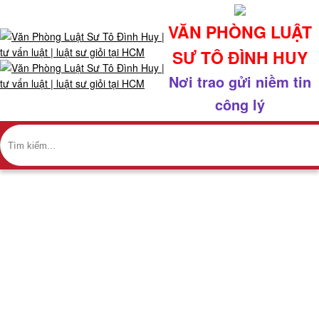
x
VĂN PHÒNG LUẬT
Giới
SƯ TÔ ĐÌNH HUY
thiệu
+
Nơi trao gửi niềm tin
Về
công lý
chúng
tôi
+
Nhân
sự
+
Giao
dịch
nổi
bật
CẬP NHẬT PHÁP LÝ
+
Trang chủ
Văn
Nghiên cứu ấn phẩm