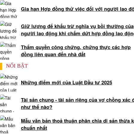
ngoài
Gia hạn Hợp đồng thử việc đối với người lao đ
Tư
vấn
Giữ lương để khấu trừ nghĩa vụ bồi thường của
giành
người lao động khi chấm dứt hợp đồng lao độn
quyền
nuôi
Thẩm quyền công chứng, chứng thực các hợp
con
đồng liên quan đến nhà đất
khi
NỔI BẬT
ly
hôn
Tư
Những điểm mới của Luật Đầu tư 2025
vấn
tranh
Tài sản chung - tài sản riêng của vợ chồng xác 
chấp
như thế nào?
tài
sản
Mẫu văn bản thoả thuận phân chia di sản thừa 
chung
chuẩn nhất