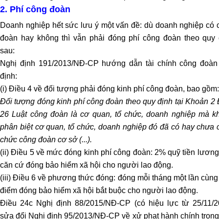
tranh
2.
Phí công đoàn
chấp
Doanh nghiệp hết sức lưu ý một vấn đề: dù doanh nghiệp có 
nội
đoàn hay không thì vẫn phải đóng phí công đoàn theo quy 
bộ
sau:
Luật
Nghị định 191/2013/NĐ-CP hướng dẫn tài chính công đoàn
sư
định:
tranh
(i) Điều 4 về đối tượng phải đóng kinh phí công đoàn, bao gồm:
tụng
Đối tượng đóng kinh phí công đoàn theo quy định tại Khoản 2
Luật
sư
26 Luật công đoàn là cơ quan, tổ chức, doanh nghiệp mà k
nhà
phân biệt cơ quan, tổ chức, doanh nghiệp đó đã có hay chưa 
đất
chức công đoàn cơ sở (...).
Giải
(ii) Điều 5 về mức đóng kinh phí công đoàn: 2% quỹ tiền lươn
quyết
căn cứ đóng bảo hiểm xã hội cho người lao động.
tranh
(iii) Điều 6 về phương thức đóng: đóng mỗi tháng một lần cùng
chấp
điểm đóng bảo hiểm xã hội bắt buộc cho người lao động.
đất
Điều 24c Nghị định 88/2015/NĐ-CP (có hiệu lực từ 25/11/2
đai
sửa đổi Nghị định 95/2013/NĐ-CP về xử phạt hành chính trong