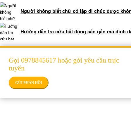
sau
ly
Người không biết chữ có lập di chúc được khô
hôn
Thỏa
thuận
Hướng dẫn tra cứu bất động sản gắn mã định 
phân
chia
tài
sản
Gọi 0978845617 hoặc gởi yêu cầu trực
trong
tuyến
thời
kỳ
GỬI PHẢN HỒI
hôn
nhân
Luật
sư
dân
sự
THÔNG TIN LIÊN HỆ