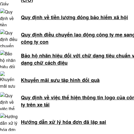
đơn
phương
Quy định về tiền lương đóng bảo hiểm xã hội
ly
hôn
Quy định điều chuyển lao động công ty mẹ san
Tư
công ty con
vấn
thuận
Bảo hộ nhãn hiệu đối với chữ dạng tiêu chuẩn 
tình
dạng chữ cách điệu
ly
hôn
Khuyến mãi sưu tập hình đổi quà
Tư
vấn
ly
Quy định về việc thể hiện thông tin logo của cô
hôn
ty trên xe tải
có
yếu
Hướng dẫn xử lý hóa đơn đã lập sai
tố
nước