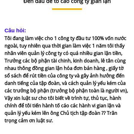
Đến đâu để tố cáo công ty gian lận
DỊCH
VỤ
VĂN
BẢN
Câu hỏi:
Tôi đang làm việc cho 1 công ty đầu tư 100% vốn nước
THỦ
ngoài, tuy nhiên qua thời gian làm việc 1 năm tôi thấy
TỤC
nhân viên quản lý công ty có quá nhiều gian lận tiền,
Trưởng các bộ phận tài chinh, kinh doanh, lê tân cùng
LIÊN
nhau thông đồng gian lận hóa đơn bán hàng , giấy tờ
HỆ
sổ sách để rút tiền của công ty và gây ảnh hưởng đến
danh tiếng của tập đoàn, và cách quản lý yếu kém của
các trưởng bộ phận (trưởng bộ phận toàn là người vn),
Vậy xin luật sư cho tôi biết về trình tự, thủ tục, hành
chính để tôi tiến hành tố cáo các hành vi gian lận và
quản lý yếu kém lên ông Chủ tịch tập đoàn ?? Trân
trọng cảm ơn luật sư.