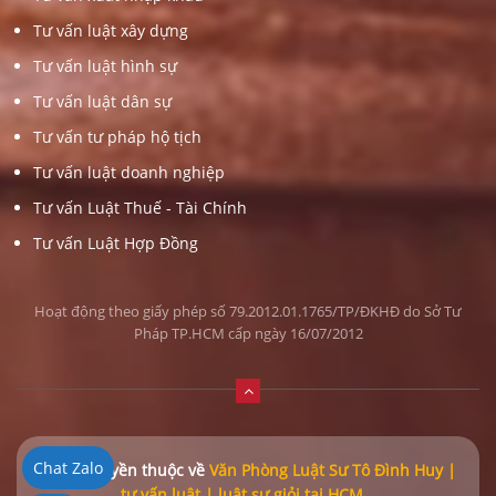
Tư vấn luật xây dựng
Tư vấn luật hình sự
Tư vấn luật dân sự
Tư vấn tư pháp hộ tịch
Tư vấn luật doanh nghiệp
Tư vấn Luật Thuế - Tài Chính
Tư vấn Luật Hợp Đồng
Hoạt động theo giấy phép số 79.2012.01.1765/TP/ĐKHĐ do Sở Tư
Pháp TP.HCM cấp ngày 16/07/2012
Chat Zalo
© Bản quyền thuộc về
Văn Phòng Luật Sư Tô Đình Huy |
tư vấn luật | luật sư giỏi tại HCM
.