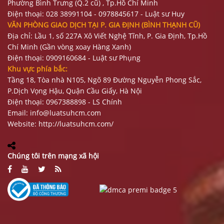
Phường Bình Trưng (Q.2 cũ)
, Tp.Hồ Chí Minh
Điện thoại:
028 38991104 - 0978845617
- Luật sư Huy
VĂN PHÒNG GIAO DỊCH TẠI P. GIA ĐỊNH (BÌNH THẠNH CŨ)
Địa chỉ: Lầu 1, số 227A Xô Viết Nghệ Tĩnh, P. Gia Định
, Tp.Hồ
Chí Minh (Gần vòng xoay Hàng Xanh)
Điện thoại:
09
09160684 - Luật sư Phụng
Khu vực phía bắc:
Tầng 18, Tòa nhà N105, Ngõ 89 Đường Nguyễn Phong Sắc,
P.Dịch Vọng Hậu, Quận Cầu Giấy, Hà Nội
Điện thoại: 0967388898 - LS Chính
Email:
info@luatsuhcm.com
Website:
http://luatsuhcm.com/
Chúng tôi trên mạng xã hội