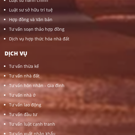
Luật sư hành chính
Luật sư sở hữu trí tuệ
Hợp đồng và Văn bản
Tư vấn soạn thảo hợp đồng
Dịch vụ hợp thức hóa nhà đất
DỊCH VỤ
Tư vấn thừa kế
Tư vấn nhà đất
Tư vấn hôn nhân - Gia đình
Tư vấn nhà ở
Tư vấn lao động
Tư vấn đầu tư
Tư vấn luật cạnh tranh
Tư vấn xuất nhập khẩu