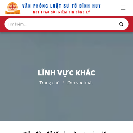
x
☰
GIỚI
THIỆU
LĨNH
VỰC
HÀNH
NGHỀ
LĨNH VỰC KHÁC
NGHIÊN
Trang chủ
Lĩnh vực khác
CỨU-
ẤN
PHẨM
HỎI
ĐÁP