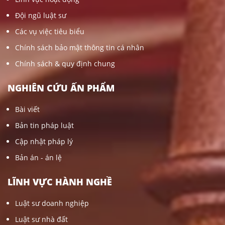
Đội ngũ luật sư
Các vụ việc tiêu biểu
Chính sách bảo mật thông tin cá nhân
Chính sách & quy định chung
NGHIÊN CỨU ẤN PHẨM
Bài viết
Bản tin pháp luật
Cập nhật pháp lý
Bản án - án lệ
LĨNH VỰC HÀNH NGHỀ
Luật sư doanh nghiệp
Luật sư nhà đất