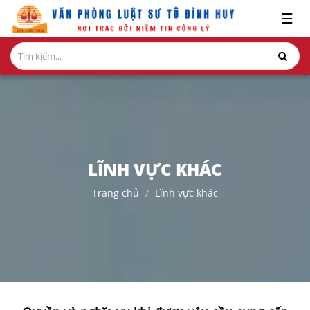
x
☰
GIỚI
THIỆU
LĨNH
VỰC
HÀNH
NGHỀ
LĨNH VỰC KHÁC
NGHIÊN
Trang chủ
Lĩnh vực khác
CỨU-
ẤN
PHẨM
HỎI
ĐÁP