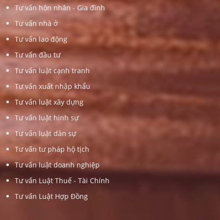
Tư vấn hôn nhân - Gia đình
Tư vấn nhà ở
Tư vấn lao động
Tư vấn đầu tư
Tư vấn luật cạnh tranh
Tư vấn xuất nhập khẩu
Tư vấn luật xây dựng
Tư vấn luật hình sự
Tư vấn luật dân sự
Tư vấn tư pháp hộ tịch
Tư vấn luật doanh nghiệp
Tư vấn Luật Thuế - Tài Chính
Tư vấn Luật Hợp Đồng