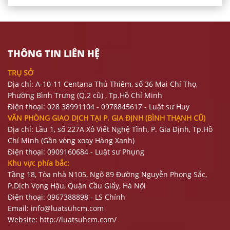
THÔNG TIN LIÊN HỆ
TRỤ SỞ
Địa chỉ: A-10-11 Centana Thủ Thiêm, số 36 Mai Chí Thọ,
Phường Bình Trưng (Q.2 cũ)
, Tp.Hồ Chí Minh
Điện thoại:
028 38991104 - 0978845617
- Luật sư Huy
VĂN PHÒNG GIAO DỊCH TẠI P. GIA ĐỊNH (BÌNH THẠNH CŨ)
Địa chỉ: Lầu 1, số 227A Xô Viết Nghệ Tĩnh, P. Gia Định
, Tp.Hồ
Chí Minh (Gần vòng xoay Hàng Xanh)
Điện thoại:
09
09160684 - Luật sư Phụng
Khu vực phía bắc:
Tầng 18, Tòa nhà N105, Ngõ 89 Đường Nguyễn Phong Sắc,
P.Dịch Vọng Hậu, Quận Cầu Giấy, Hà Nội
Điện thoại: 0967388898 - LS Chính
Email:
info@luatsuhcm.com
Website:
http://luatsuhcm.com/