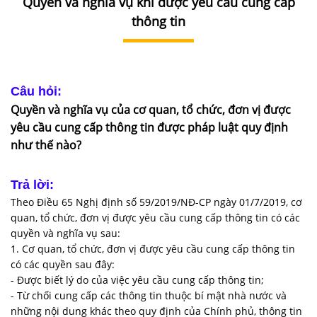
Quyền và nghĩa vụ khi được yêu cầu cung cấp
DỊCH
VỤ
thông tin
VĂN
BẢN
Câu hỏi:
THỦ
Quyền và nghĩa vụ của cơ quan, tổ chức, đơn vị được
TỤC
yêu cầu cung cấp thông tin được pháp luật quy định
như thế nào?
LIÊN
HỆ
Trả lời:
Theo Điều 65 Nghị định số 59/2019/NĐ-CP ngày 01/7/2019, cơ
quan, tổ chức, đơn vị được yêu cầu cung cấp thông tin có các
quyền và nghĩa vụ sau:
1. Cơ quan, tổ chức, đơn vị được yêu cầu cung cấp thông tin
có các quyền sau đây:
- Được biết lý do của việc yêu cầu cung cấp thông tin;
- Từ chối cung cấp các thông tin thuộc bí mật nhà nước và
những nội dung khác theo quy định của Chính phủ, thông tin