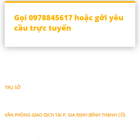
Gọi 0978845617 hoặc gởi yêu
cầu trực tuyến
THÔNG TIN LIÊN HỆ
TRỤ SỞ
Địa chỉ: A-10-11 Centana Thủ Thiêm, số 36 Mai Chí Thọ,
Phường Bình Trưng (Q.2 cũ)
, Tp.Hồ Chí Minh
Điện thoại:
028 38991104 - 0978845617
- Luật sư Huy
VĂN PHÒNG GIAO DỊCH TẠI P. GIA ĐỊNH (BÌNH THẠNH CŨ)
Địa chỉ: Lầu 1, số 227A Xô Viết Nghệ Tĩnh, P. Gia Định
, Tp.Hồ
Chí Minh (Gần vòng xoay Hàng Xanh)
Điện thoại:
09
09160684 - Luật sư Phụng