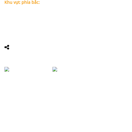
Khu vực phía bắc:
Tầng 18, Tòa nhà N105, Ngõ 89 Đường Nguyễn Phong Sắc,
P.Dịch Vọng Hậu, Quận Cầu Giấy, Hà Nội
Điện thoại: 0967388898 - LS Chính
Email:
info@luatsuhcm.com
Website:
http://luatsuhcm.com/
Chúng tôi trên mạng xã hội