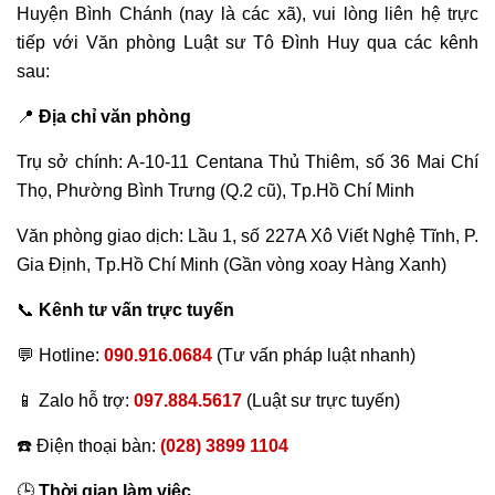
Huyện Bình Chánh (nay là các xã), vui lòng liên hệ trực
tiếp với Văn phòng Luật sư Tô Đình Huy qua các kênh
sau:
📍
Địa chỉ văn phòng
Trụ sở chính: A-10-11 Centana Thủ Thiêm, số 36 Mai Chí
Thọ, Phường Bình Trưng (Q.2 cũ), Tp.Hồ Chí Minh
Văn phòng giao dịch: Lầu 1, số 227A Xô Viết Nghệ Tĩnh, P.
Gia Định, Tp.Hồ Chí Minh (Gần vòng xoay Hàng Xanh)
📞
Kênh tư vấn trực tuyến
💬 Hotline:
090.916.0684
(Tư vấn pháp luật nhanh)
📱 Zalo hỗ trợ:
097.884.5617
(Luật sư trực tuyến)
☎️ Điện thoại bàn:
(028) 3899 1104
🕒
Thời gian làm việc