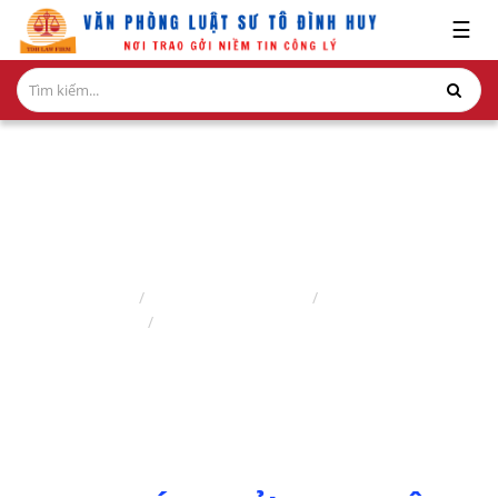
x
☰
GIỚI
THIỆU
LĨNH
VỰC
HÀNH
NGHỀ
DỊCH VỤ TÁCH THỬA NHÀ ĐẤT
NGHIÊN
Trang chủ
Lĩnh vực hành nghề
Luật sư nhà đất
CỨU-
Dịch vụ tách thửa nhà đất
ẤN
PHẨM
HỎI
ĐÁP