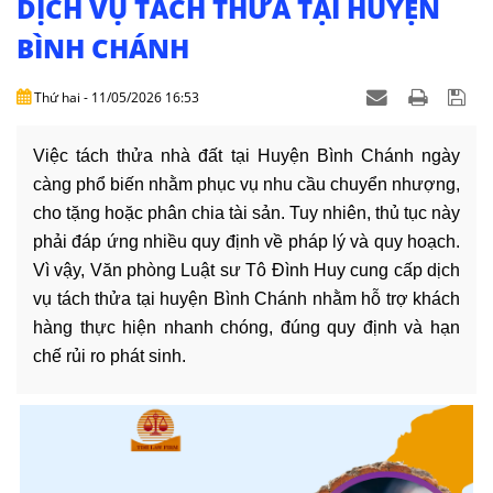
DỊCH VỤ TÁCH THỬA TẠI HUYỆN
DỊCH
VỤ
BÌNH CHÁNH
VĂN
Thứ hai - 11/05/2026 16:53
BẢN
Việc tách thửa nhà đất tại Huyện Bình Chánh ngày
THỦ
càng phổ biến nhằm phục vụ nhu cầu chuyển nhượng,
TỤC
cho tặng hoặc phân chia tài sản. Tuy nhiên, thủ tục này
phải đáp ứng nhiều quy định về pháp lý và quy hoạch.
LIÊN
HỆ
Vì vậy, Văn phòng Luật sư Tô Đình Huy cung cấp dịch
vụ tách thửa tại huyện Bình Chánh nhằm hỗ trợ khách
hàng thực hiện nhanh chóng, đúng quy định và hạn
chế rủi ro phát sinh.