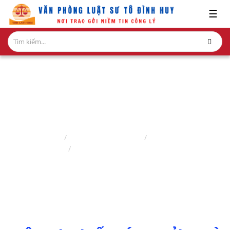
x
☰
GIỚI
THIỆU
LĨNH
VỰC
HÀNH
NGHỀ
DỊCH VỤ TÁCH THỬA NHÀ ĐẤT
NGHIÊN
Trang chủ
Lĩnh vực hành nghề
Luật sư nhà đất
CỨU-
Dịch vụ tách thửa nhà đất
ẤN
PHẨM
HỎI
ĐÁP