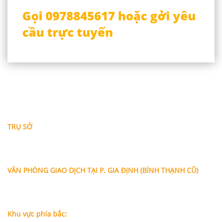
Gọi 0978845617 hoặc gởi yêu
cầu trực tuyến
THÔNG TIN LIÊN HỆ
TRỤ SỞ
Địa chỉ: A-10-11 Centana Thủ Thiêm, số 36 Mai Chí Thọ,
Phường Bình Trưng (Q.2 cũ)
, Tp.Hồ Chí Minh
Điện thoại:
028 38991104 - 0978845617
- Luật sư Huy
VĂN PHÒNG GIAO DỊCH TẠI P. GIA ĐỊNH (BÌNH THẠNH CŨ)
Địa chỉ: Lầu 1, số 227A Xô Viết Nghệ Tĩnh, P. Gia Định
, Tp.Hồ
Chí Minh (Gần vòng xoay Hàng Xanh)
Điện thoại:
09
09160684 - Luật sư Phụng
Khu vực phía bắc: