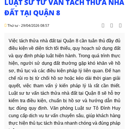
LUẬT SƯ TƯ VẤN TÁCH THỬA NHÀ
DỊCH
VỤ
ĐẤT TẠI QUẬN 8
VĂN
Thứ tư - 29/04/2026 08:57
BẢN
Việc tách thửa nhà đất tại Quận 8 cần tuân thủ đầy đủ
THỦ
điều kiện về diện tích tối thiểu, quy hoạch sử dụng đất
TỤC
và quy định pháp luật hiện hành. Trong quá trình thực
hiện, người sử dụng đất thường gặp khó khăn về hồ
LIÊN
HỆ
sơ, thủ tục và các điều kiện pháp lý liên quan. Để hạn
chế rủi ro bị từ chối hồ sơ hoặc kéo dài thời gian giải
quyết, việc tham vấn ý kiến pháp lý là rất cần thiết.
Luật sư tư vấn tách thửa nhà đất tại Quận 8 sẽ hỗ trợ
kiểm tra điều kiện, chuẩn bị hồ sơ và hướng dẫn thủ
tục đúng quy định. Văn phòng Luật sư Tô Đình Huy
cung cấp dịch vụ tư vấn chuyên sâu, giúp khách hàng
thực hiện thủ tục tách thửa nhanh chóng và đúng pháp