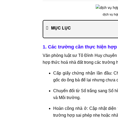
DỊCH
VỤ
dịch vụ hợ
LUẬT
SƯ
MỤC LỤC
RIÊNG
CHO
DOANH
1. Các trường cần thực hiện hợp
NGHIỆP
Văn phòng luật sư Tô Đình Huy chuyên x
DỊCH
hợp thức hoá nhà đất trong các trường 
VỤ
Cấp giấy chứng nhận lần đầu: Ch
MUA
gốc do ông bà để lại nhưng chưa c
BÁN,
SÁP
Chuyển đổi từ Sổ trắng sang Sổ h
NHẬP
và Môi trường.
DỊCH
Hoàn công nhà ở: Cập nhật diện 
VỤ
trường hợp sai phép nhẹ hoặc nhà