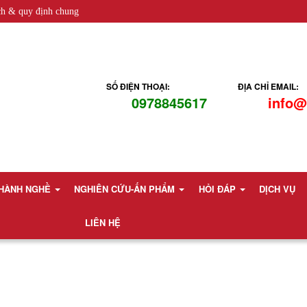
ch & quy định chung
SỐ ĐIỆN THOẠI:
ĐỊA CHỈ EMAIL:
0978845617
info@
 HÀNH NGHỀ
NGHIÊN CỨU-ẤN PHẨM
HỎI ĐÁP
DỊCH VỤ
LIÊN HỆ