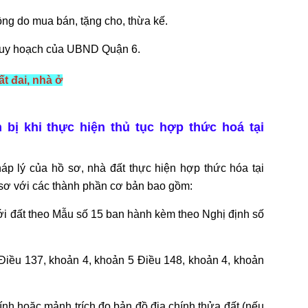
ng do mua bán, tặng cho, thừa kế.
quy hoạch của UBND Quận 6.
t đai, nhà ở
bị khi thực hiện thủ tục hợp thức hoá tại
háp lý của hồ sơ, nhà đất thực hiện hợp thức hóa tại
 sơ với các thành phần cơ bản bao gồm:
 với đất theo Mẫu số 15 ban hành kèm theo Nghị định số
ại Điều 137, khoản 4, khoản 5 Điều 148, khoản 4, khoản
hính hoặc mảnh trích đo bản đồ địa chính thửa đất (nếu