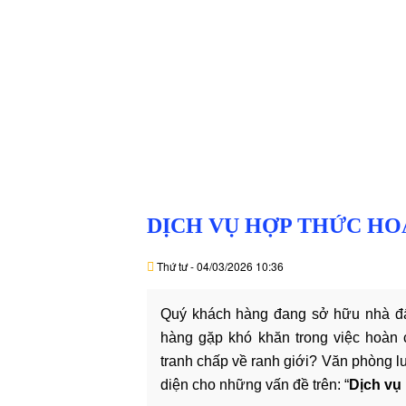
BẬT
+
Trang 
VĂN
HÓA
-
HOẠT
ĐỘNG
LĨNH
DỊCH VỤ HỢP THỨC HOÁ
VỰC
HÀNH
Thứ tư - 04/03/2026 10:36
NGHỀ
Quý khách hàng đang sở hữu nhà đấ
LUẬT
SƯ
hàng gặp khó khăn trong việc hoàn c
DOANH
tranh chấp về ranh giới? Văn phòng l
NGHIỆP
diện cho những vấn đề trên: “
Dịch vụ 