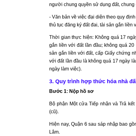
người chung quyền sử dụng đất, chung q
TỤNG
- Văn bản về việc đại diện theo quy địn
LUẬT
thủ tục đăng ký đất đai, tài sản gắn liền
SƯ
NHÀ
Thời gian thực hiện: Không quá 17 ngày
ĐẤT
gắn liền với đất lần đầu; không quá 20 
sản gắn liền với đất, cấp Giấy chứng nh
GIẢI
với đất lần đầu là không quá 17 ngày l
QUYẾT
ngày làm việc).
TRANH
CHẤP
3. Quy trình hợp thức hóa nhà đấ
ĐẤT
Bước 1: Nộp hồ sơ
ĐAI
Bộ phận Một cửa Tiếp nhận và Trả kế
DỊCH
(cũ).
VỤ
HỢP
Hiện nay, Quận 6 sau sáp nhập bao gồm
THỨC
Lâm.