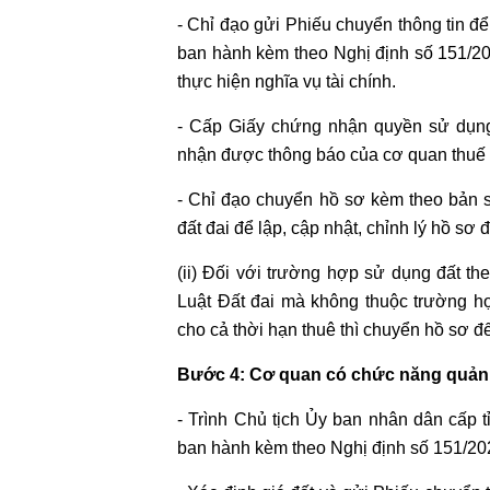
ĐẤT
- Chỉ đạo gửi Phiếu chuyển thông tin để
ban hành kèm theo Nghị định số 151/2
DỊCH
thực hiện nghĩa vụ tài chính.
VỤ
TÁCH
- Cấp Giấy chứng nhận quyền sử dụng 
THỬA
nhận được thông báo của cơ quan thuế v
NHÀ
ĐẤT
- Chỉ đạo chuyển hồ sơ kèm theo bản
đất đai để lập, cập nhật, chỉnh lý hồ sơ đ
DỊCH
VỤ
(ii) Đối với trường hợp sử dụng đất th
XIN
Luật Đất đai mà không thuộc trường hợ
GIẤY
cho cả thời hạn thuê thì chuyển hồ sơ đ
PHÉP
XÂY
Bước 4: Cơ quan có chức năng quản lý
DỰNG
- Trình Chủ tịch Ủy ban nhân dân cấp 
NHÀ
ban hành kèm theo Nghị định số 151/2
DỊCH