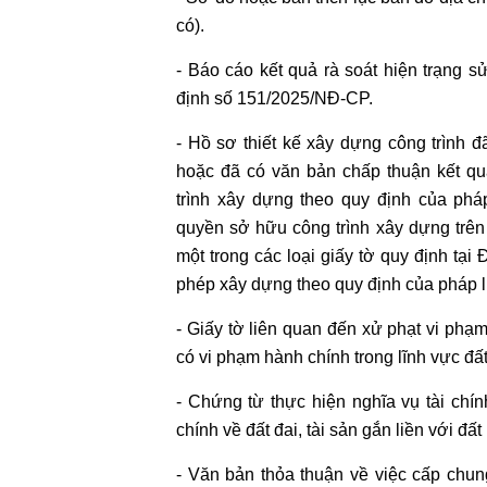
TƯ
có).
VẤN
PHÁ
- Báo cáo kết quả rà soát hiện trạng 
SẢN
định số 151/2025/NĐ-CP.
DOANH
NGHIỆP
- Hồ sơ thiết kế xây dựng công trình
hoặc đã có văn bản chấp thuận kết qu
TƯ
trình xây dựng theo quy định của ph
VẤN
quyền sở hữu công trình xây dựng trên
GIẢI
một trong các loại giấy tờ quy định tại
QUYẾT
phép xây dựng theo quy định của pháp l
TRANH
CHẤP
- Giấy tờ liên quan đến xử phạt vi phạm
NỘI
có vi phạm hành chính trong lĩnh vực đất
BỘ
- Chứng từ thực hiện nghĩa vụ tài chín
LUẬT
chính về đất đai, tài sản gắn liền với đất
SƯ
- Văn bản thỏa thuận về việc cấp chu
TRANH