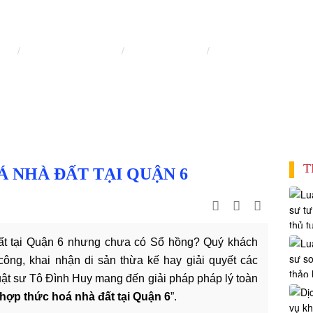
DỊCH VỤ HỢP THỨC HÓA NHÀ ĐẤT
chủ
Lĩnh vực hành nghề
Luật sư nhà đất
Dịch vụ hợp thức hóa
T
 NHÀ ĐẤT TẠI QUẬN 6
t tại Quận 6 nhưng chưa có Sổ hồng? Quý khách
ông, khai nhận di sản thừa kế hay giải quyết các
uật sư Tô Đình Huy mang đến giải pháp pháp lý toàn
hợp thức hoá nhà đất tại Quận 6
”.