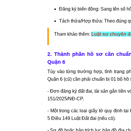
ĐĂNG
KÝ
Đăng ký biến động: Sang tên sổ hồ
KINH
DOANH
Tách thửa/Hợp thửa: Theo đúng 
​​​​​​​Tham khảo thêm:
Luật sư chuyên đấ
TƯ
VẤN
ĐẦU
2. Thành phần hồ sơ cần chuẩn 
TƯ
Quận 6
NƯỚC
NGOÀI
Tùy vào từng trường hợp, tình trạng p
Quận 6 (cũ) cần phải chuẩn bị 01 bộ hồ
TƯ
- Đơn đăng ký đất đai, tài sản gắn liền
VẤN
151/2025/NĐ-CP.
SOẠN
THẢO
- Một trong các loại giấy tờ quy định t
HỢP
5 Điều 149 Luật Đất đai (nếu có).
ĐỒNG
- Sơ đồ hoặc bản trích lục bản đồ địa c