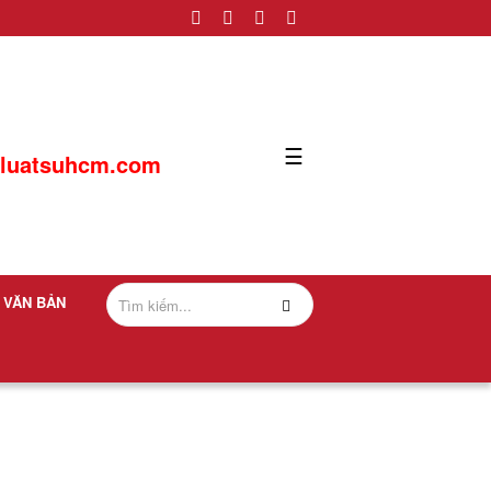
☰
luatsuhcm.com
VĂN BẢN