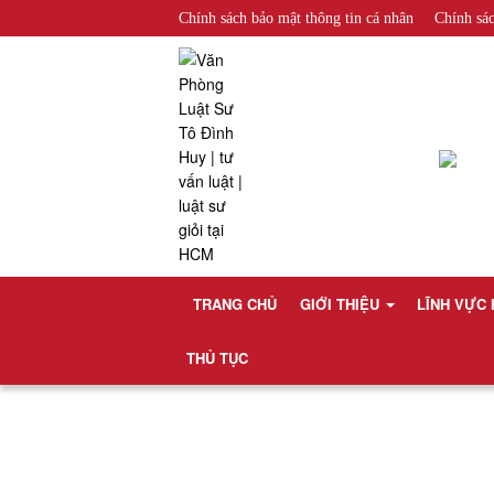
x
Chính sách bảo mật thông tin cá nhân
Chính sá
GIỚI
THIỆU
+
VỀ
CHÚNG
TÔI
+
TRANG CHỦ
GIỚI THIỆU
LĨNH VỰC
NHÂN
SỰ
THỦ TỤC
+
GIAO
DỊCH
NỔI