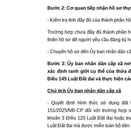
HÓA
NHÀ
Bước 2: Cơ quan tiếp nhận hồ sơ thự
ĐẤT
- Kiểm tra tính đầy đủ của thành phần h
DỊCH
Trường hợp chưa đầy đủ thành phần hồ
VỤ
thiện hồ sơ để người yêu cầu đăng ký ho
ĐĂNG
BỘ
- Chuyển hồ sơ đến Ủy ban nhân dân cấp
NHÀ
ĐẤT
Bước 3: Ủy ban nhân dân cấp xã nơi 
xác định ranh giới cụ thể của thửa 
DỊCH
Điều 145 Luật Đất đai và thực hiện cá
VỤ
Chủ tịch Ủy ban nhân dân cấp xã
CHUYỂN
MỤC
- Quyết định hình thức sử dụng đất
ĐÍCH
151/2025/NĐ-CP đối với trường hợp sử
QUYỀN
khoản 3 Điều 120 Luật Đất đai hoặc tr
SỬ
Luật Đất đai mà được miễn toàn bộ tiền s
DỤNG