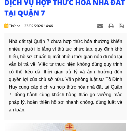
DỊCH VỤ HỢP THỨC HOÁ NHÀ ĐẤT
DỊCH
VỤ
TẠI QUẬN 7
VĂN
Thứ hai - 23/02/2026 14:46
BẢN
Nhà đất tại Quận 7 chưa hợp thức hóa thường khiến
THỦ
nhiều người lo lắng vì thủ tục phức tạp, quy định khó
TỤC
hiểu, hồ sơ chuẩn bị mất nhiều thời gian nộp đi nộp lại
vẫn bị trả về. Việc tự thực hiện không đúng quy trình
LIÊN
HỆ
có thể kéo dài thời gian xử lý và ảnh hưởng đến
quyền lợi của chủ sở hữu. Văn phòng luật sư Tô Đình
Huy cung cấp dịch vụ hợp thức hóa nhà đất tại Quận
7, đồng hành cùng khách hàng tháo gỡ vướng mắc
pháp lý, hoàn thiện hồ sơ nhanh chóng, đúng luật và
an toàn.