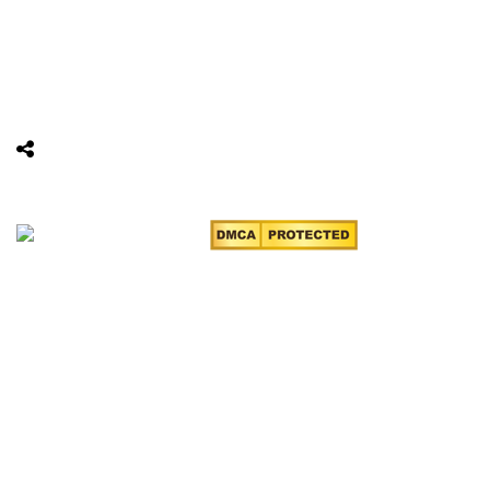
Tầng 18, Tòa nhà N105, Ngõ 89 Đường Nguyễn Phong Sắc,
P.Dịch Vọng Hậu, Quận Cầu Giấy, Hà Nội
Điện thoại: 0967388898 - LS Chính
Email:
info@luatsuhcm.com
Website:
http://luatsuhcm.com/
Chúng tôi trên mạng xã hội