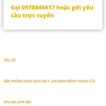
Gọi 0978845617 hoặc gởi yêu
cầu trực tuyến
THÔNG TIN LIÊN HỆ
TRỤ SỞ
Địa chỉ: A-10-11 Centana Thủ Thiêm, số 36 Mai Chí Thọ,
Phường Bình Trưng (Q.2 cũ)
, Tp.Hồ Chí Minh
Điện thoại:
028 38991104 - 0978845617
- Luật sư Huy
VĂN PHÒNG GIAO DỊCH TẠI P. GIA ĐỊNH (BÌNH THẠNH CŨ)
Địa chỉ: Lầu 1, số 227A Xô Viết Nghệ Tĩnh, P. Gia Định
, Tp.Hồ
Chí Minh (Gần vòng xoay Hàng Xanh)
Điện thoại:
09
09160684 - Luật sư Phụng
Khu vực phía bắc: