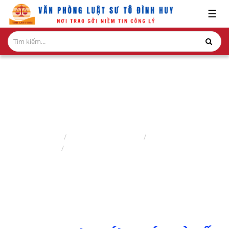
x
☰
GIỚI
THIỆU
LĨNH
VỰC
HÀNH
NGHỀ
DỊCH VỤ HỢP THỨC HÓA NHÀ ĐẤT
NGHIÊN
Trang chủ
Lĩnh vực hành nghề
Luật sư nhà đất
CỨU-
Dịch vụ hợp thức hóa nhà đất
ẤN
PHẨM
HỎI
ĐÁP