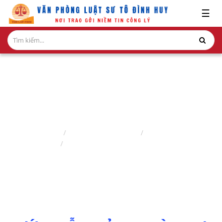
x
☰
GIỚI
THIỆU
LĨNH
VỰC
HÀNH
NGHỀ
GIẢI QUYẾT TRANH CHẤP DÂN SỰ
NGHIÊN
Trang chủ
Lĩnh vực hành nghề
Luật sư dân sự
CỨU-
Giải quyết tranh chấp dân sự
ẤN
PHẨM
HỎI
ĐÁP