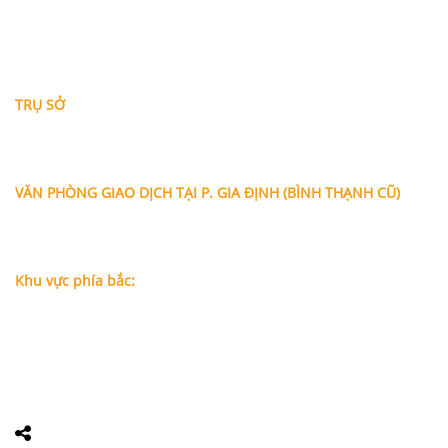
THÔNG TIN LIÊN HỆ
TRỤ SỞ
Địa chỉ: A-10-11 Centana Thủ Thiêm, số 36 Mai Chí Thọ,
Phường Bình Trưng (Q.2 cũ)
, Tp.Hồ Chí Minh
Điện thoại:
028 38991104 - 0978845617
- Luật sư Huy
VĂN PHÒNG GIAO DỊCH TẠI P. GIA ĐỊNH (BÌNH THẠNH CŨ)
Địa chỉ: Lầu 1, số 227A Xô Viết Nghệ Tĩnh, P. Gia Định
, Tp.Hồ
Chí Minh (Gần vòng xoay Hàng Xanh)
Điện thoại:
09
09160684 - Luật sư Phụng
Khu vực phía bắc:
Tầng 18, Tòa nhà N105, Ngõ 89 Đường Nguyễn Phong Sắc,
P.Dịch Vọng Hậu, Quận Cầu Giấy, Hà Nội
Điện thoại: 0967388898 - LS Chính
Email:
info@luatsuhcm.com
Website:
http://luatsuhcm.com/