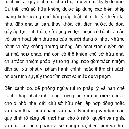
hành vi trái quy định của pháp luật, dù với bất kỳ lý do nào.
Cụ thể, chủ sở hữu không được áp dụng các biện pháp
mang tính cưỡng chế trái pháp luật như: tự ý chiếm lại
nhà, đập phá tài sản, thay khóa, cắt điện nước, đe dọa,
gây áp lực tinh thần, sử dụng vũ lực hoặc có hành vi cản
trở sinh hoạt bình thường của người đang ở nhờ. Những
hành vi này không những không làm phát sinh quyền đòi
lại nhà hợp pháp, mà còn có thể khiến chủ sở hữu phải
chịu trách nhiệm pháp lý tương ứng, bao gồm trách nhiệm
dân sự, xử phạt vi phạm hành chính hoặc thậm chí trách
nhiệm hình sự, tùy theo tính chất và mức độ vi phạm.
Bên cạnh đó, để phòng ngừa rủi ro pháp lý và hạn chế
tranh chấp phát sinh trong tương lai, khi cho mượn hoặc
cho ở nhờ nhà, đất, chủ sở hữu nên lập hợp đồng hoặc
văn bản thỏa thuận bằng văn bản. Nội dung văn bản cần
quy định rõ ràng về: thời hạn cho ở nhờ, quyền và nghĩa
vụ của các bên, phạm vi sử dụng nhà, điều kiện và thời