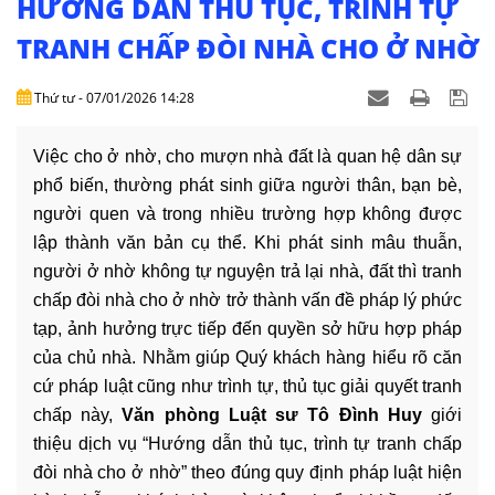
HƯỚNG DẪN THỦ TỤC, TRÌNH TỰ
DỊCH
VỤ
TRANH CHẤP ĐÒI NHÀ CHO Ở NHỜ
VĂN
Thứ tư - 07/01/2026 14:28
BẢN
Việc cho ở nhờ, cho mượn nhà đất là quan hệ dân sự
THỦ
phổ biến, thường phát sinh giữa người thân, bạn bè,
TỤC
người quen và trong nhiều trường hợp không được
lập thành văn bản cụ thể. Khi phát sinh mâu thuẫn,
LIÊN
HỆ
người ở nhờ không tự nguyện trả lại nhà, đất thì tranh
chấp đòi nhà cho ở nhờ trở thành vấn đề pháp lý phức
tạp, ảnh hưởng trực tiếp đến quyền sở hữu hợp pháp
của chủ nhà. Nhằm giúp Quý khách hàng hiểu rõ căn
cứ pháp luật cũng như trình tự, thủ tục giải quyết tranh
chấp này,
Văn phòng Luật sư Tô Đình Huy
giới
thiệu dịch vụ “Hướng dẫn thủ tục, trình tự tranh chấp
đòi nhà cho ở nhờ” theo đúng quy định pháp luật hiện