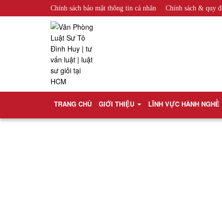
Chính sách bảo mật thông tin cá nhân
Chính sách & quy đ
TRANG CHỦ
GIỚI THIỆU
LĨNH VỰC HÀNH NGHỀ
Trang 