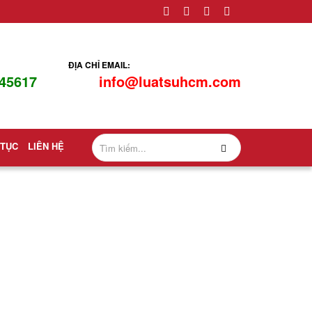
ĐỊA CHỈ EMAIL:
45617
info@luatsuhcm.com
 TỤC
LIÊN HỆ
 dân sự