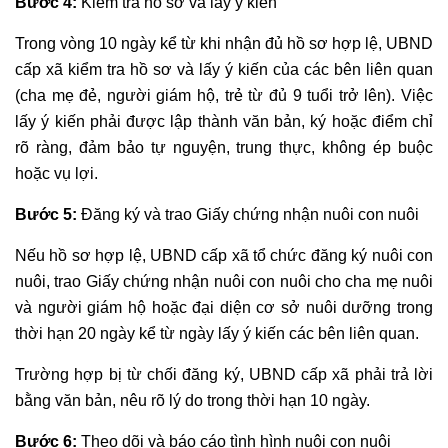
Bước 4:
Kiểm tra hồ sơ và lấy ý kiến
Trong vòng 10 ngày kể từ khi nhận đủ hồ sơ hợp lệ, UBND
cấp xã kiểm tra hồ sơ và lấy ý kiến của các bên liên quan
(cha mẹ đẻ, người giám hộ, trẻ từ đủ 9 tuổi trở lên). Việc
lấy ý kiến phải được lập thành văn bản, ký hoặc điểm chỉ
rõ ràng, đảm bảo tự nguyện, trung thực, không ép buộc
hoặc vụ lợi.
Bước 5:
Đăng ký và trao Giấy chứng nhận nuôi con nuôi
Nếu hồ sơ hợp lệ, UBND cấp xã tổ chức đăng ký nuôi con
nuôi, trao Giấy chứng nhận nuôi con nuôi cho cha mẹ nuôi
và người giám hộ hoặc đại diện cơ sở nuôi dưỡng trong
thời hạn 20 ngày kể từ ngày lấy ý kiến các bên liên quan.
Trường hợp bị từ chối đăng ký, UBND cấp xã phải trả lời
bằng văn bản, nêu rõ lý do trong thời hạn 10 ngày.
Bước 6:
Theo dõi và báo cáo tình hình nuôi con nuôi