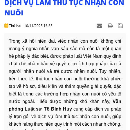
DỊCH VỤ LÀM THỦ TỤC NHẬN CON
DỊCH
VỤ
NUÔI
VĂN
Thứ hai - 10/11/2025 16:35
BẢN
Trong xã hội hiện đại, việc nhận con nuôi không chỉ
THỦ
mang ý nghĩa nhân văn sâu sắc mà còn là một quan
TỤC
hệ pháp lý đặc biệt, được pháp luật Việt Nam quy định
chặt chẽ nhằm bảo vệ quyền, lợi ích hợp pháp của cả
LIÊN
HỆ
người nhận nuôi và trẻ được nhận nuôi. Tuy nhiên,
trên thực tế, thủ tục nhận con nuôi thường khá phức
tạp về hồ sơ, điều kiện và thẩm quyền giải quyết, đặc
biệt là trong các trường hợp nhận con nuôi có yếu tố
nước ngoài. Hiểu được những khó khăn này,
Văn
phòng Luật sư Tô Đình Huy
cung cấp dịch vụ pháp
lý trọn gói về dịch vụ làm thủ tục nhận con nuôi, giúp
khách hàng thực hiện quy trình một cách nhanh chóng,