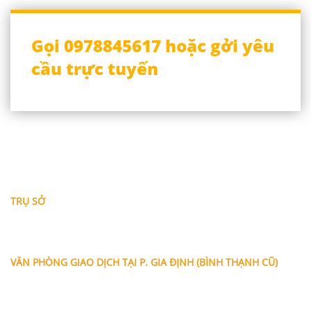
Gọi 0978845617 hoặc gởi yêu
cầu trực tuyến
THÔNG TIN LIÊN HỆ
TRỤ SỞ
Địa chỉ: A-10-11 Centana Thủ Thiêm, số 36 Mai Chí Thọ,
Phường Bình Trưng (Q.2 cũ)
, Tp.Hồ Chí Minh
Điện thoại:
028 38991104 - 0978845617
- Luật sư Huy
VĂN PHÒNG GIAO DỊCH TẠI P. GIA ĐỊNH (BÌNH THẠNH CŨ)
Địa chỉ: Lầu 1, số 227A Xô Viết Nghệ Tĩnh, P. Gia Định
, Tp.Hồ
Chí Minh (Gần vòng xoay Hàng Xanh)
Điện thoại:
09
09160684 - Luật sư Phụng