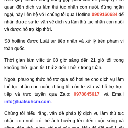
quan đến dịch vụ làm thủ tục nhận con nuôi, đừng ngần
ngại, hãy liên hệ với chúng tôi qua Hotline
0909160684
để
nhận được sự tư vấn về dịch vụ làm thủ tục nhận con nuôi
và được hỗ trợ kịp thời.
Số hotline được Luật sư tiếp nhận và xử lý trên phạm vi
toàn quốc.
Thời gian làm việc từ 08 giờ sáng đến 21 giờ tối trong
khoảng thời gian từ Thứ 2 đến Thứ 7 trong tuần.
Ngoài phương thức hỗ trợ qua số hotline cho dịch vụ làm
thủ tục nhận con nuôi, chúng tôi còn tư vấn và hỗ trợ trực
tiếp và trực tuyến qua Zalo:
0978845617
, và Email
info@luatsuhcm.com
.
Chúng tôi hiểu rằng, vấn đề pháp lý dịch vụ làm thủ tục
nhận con nuôi có thể ảnh hưởng lớn đến cuộc sống và