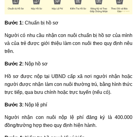
Bước 1:
Chuẩn bị hồ sơ
Người có nhu cầu nhận con nuôi chuẩn bị hồ sơ của mình
và của trẻ được giới thiệu làm con nuôi theo quy định nêu
trên.
Bước 2:
Nộp hồ sơ
Hồ sơ được nộp tại UBND cấp xã nơi người nhận hoặc
người được nhận làm con nuôi thường trú, bằng hình thức
trực tiếp, qua bưu chính hoặc trực tuyến (nếu có).
Bước 3:
Nộp lệ phí
Người nhận con nuôi nộp lệ phí đăng ký là 400.000
đồng/trường hợp theo quy định hiện hành.