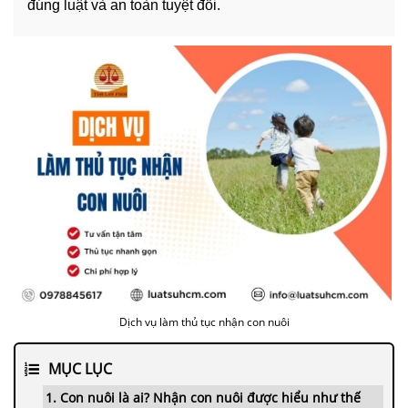
đúng luật và an toàn tuyệt đối.
Dịch vụ làm thủ tục nhận con nuôi
MỤC LỤC
1. Con nuôi là ai? Nhận con nuôi được hiểu như thế