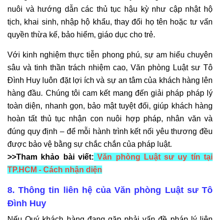
nuôi và hướng dẫn các thủ tục hậu kỳ như cập nhật hộ
tịch, khai sinh, nhập hộ khẩu, thay đổi họ tên hoặc tư vấn
quyền thừa kế, bảo hiểm, giáo dục cho trẻ.
Với kinh nghiệm thực tiễn phong phú, sự am hiểu chuyên
sâu và tinh thần trách nhiệm cao, Văn phòng Luật sư Tô
Đình Huy luôn đặt lợi ích và sự an tâm của khách hàng lên
hàng đầu. Chúng tôi cam kết mang đến giải pháp pháp lý
toàn diện, nhanh gọn, bảo mật tuyệt đối, giúp khách hàng
hoàn tất thủ tục nhận con nuôi hợp pháp, nhân văn và
đúng quy định – để mỗi hành trình kết nối yêu thương đều
được bảo vệ bằng sự chắc chắn của pháp luật.
>>Tham khảo bài viết:
Văn phòng Luật sư uy tín tại
TP.HCM - Cách nhận diện
8. Thông tin liên hệ của Văn phòng Luật sư Tô
Đình Huy
Nếu Quý khách hàng đang gặp phải vấn đề pháp lý liên