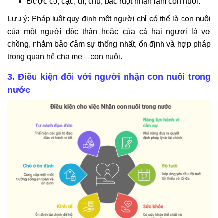
Được cô, cậu, dì, chú, bác ruột nhận làm con nuôi.
Lưu ý: Pháp luật quy định một người chỉ có thể là con nuôi
của một người độc thân hoặc của cả hai người là vợ
chồng, nhằm bảo đảm sự thống nhất, ổn định và hợp pháp
trong quan hệ cha mẹ – con nuôi.
3. Điều kiện đối với người nhận con nuôi trong
nước