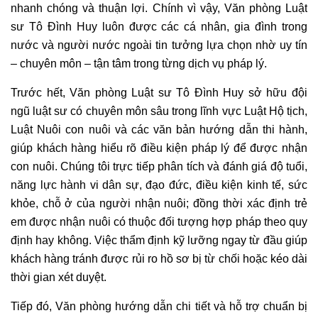
nhanh chóng và thuận lợi. Chính vì vậy, Văn phòng Luật
sư Tô Đình Huy luôn được các cá nhân, gia đình trong
nước và người nước ngoài tin tưởng lựa chọn nhờ uy tín
– chuyên môn – tận tâm trong từng dịch vụ pháp lý.
Trước hết, Văn phòng Luật sư Tô Đình Huy sở hữu đội
ngũ luật sư có chuyên môn sâu trong lĩnh vực Luật Hộ tịch,
Luật Nuôi con nuôi và các văn bản hướng dẫn thi hành,
giúp khách hàng hiểu rõ điều kiện pháp lý để được nhận
con nuôi. Chúng tôi trực tiếp phân tích và đánh giá độ tuổi,
năng lực hành vi dân sự, đạo đức, điều kiện kinh tế, sức
khỏe, chỗ ở của người nhận nuôi; đồng thời xác định trẻ
em được nhận nuôi có thuộc đối tượng hợp pháp theo quy
định hay không. Việc thẩm định kỹ lưỡng ngay từ đầu giúp
khách hàng tránh được rủi ro hồ sơ bị từ chối hoặc kéo dài
thời gian xét duyệt.
Tiếp đó, Văn phòng hướng dẫn chi tiết và hỗ trợ chuẩn bị