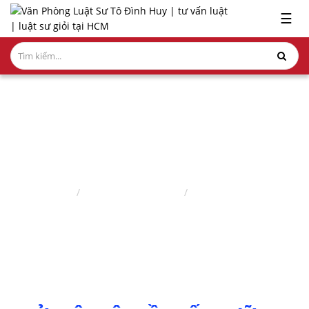
x
☰
GIỚI
THIỆU
LĨNH
VỰC
HÀNH
NGHỀ
HÔN NHÂN - GIA ĐÌNH
NGHIÊN
Trang chủ
Lĩnh vực hành nghề
Hôn nhân - gia đình
CỨU-
ẤN
PHẨM
HỎI
ĐÁP