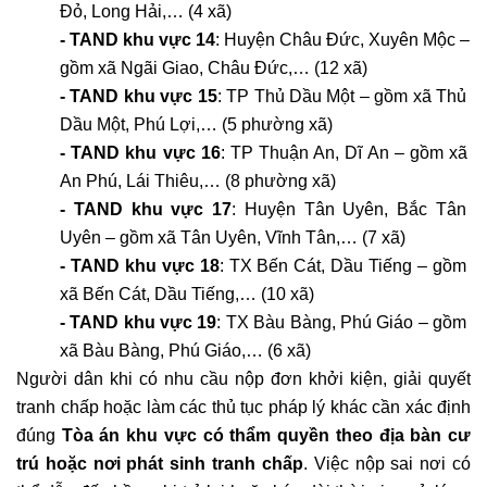
Đỏ, Long Hải,… (4 xã)
- TAND khu vực 14
: Huyện Châu Đức, Xuyên Mộc – 
gồm xã Ngãi Giao, Châu Đức,… (12 xã)
- TAND khu vực 15
: TP Thủ Dầu Một – gồm xã Thủ 
Dầu Một, Phú Lợi,… (5 phường xã)
- TAND khu vực 16
: TP Thuận An, Dĩ An – gồm xã 
An Phú, Lái Thiêu,… (8 phường xã)
- TAND khu vực 17
: Huyện Tân Uyên, Bắc Tân 
Uyên – gồm xã Tân Uyên, Vĩnh Tân,… (7 xã)
- TAND khu vực 18
: TX Bến Cát, Dầu Tiếng – gồm 
xã Bến Cát, Dầu Tiếng,… (10 xã)
- TAND khu vực 19
: TX Bàu Bàng, Phú Giáo – gồm 
xã Bàu Bàng, Phú Giáo,… (6 xã)
Người dân khi có nhu cầu nộp đơn khởi kiện, giải quyết 
tranh chấp hoặc làm các thủ tục pháp lý khác cần xác định 
đúng 
Tòa án khu vực có thẩm quyền theo địa bàn cư 
trú hoặc nơi phát sinh tranh chấp
. Việc nộp sai nơi có 