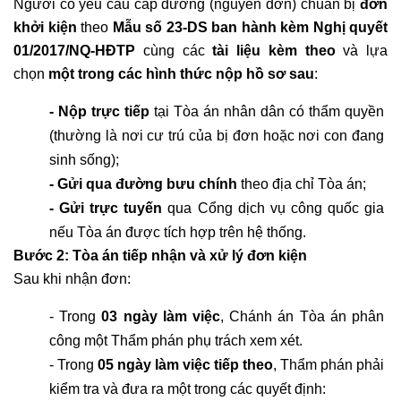
Người có yêu cầu cấp dưỡng (nguyên đơn) chuẩn bị 
đơn 
khởi kiện
 theo 
Mẫu số 23-DS ban hành kèm Nghị quyết 
01/2017/NQ-HĐTP
 cùng các 
tài liệu kèm theo
 và lựa 
chọn 
một trong các hình thức nộp hồ sơ sau
:
- Nộp trực tiếp
 tại Tòa án nhân dân có thẩm quyền 
(thường là nơi cư trú của bị đơn hoặc nơi con đang 
sinh sống);
- Gửi qua đường bưu chính
 theo địa chỉ Tòa án;
- Gửi trực tuyến
 qua Cổng dịch vụ công quốc gia 
nếu Tòa án được tích hợp trên hệ thống.
Bước 2: Tòa án tiếp nhận và xử lý đơn kiện
Sau khi nhận đơn:
- Trong 
03 ngày làm việc
, Chánh án Tòa án phân 
công một Thẩm phán phụ trách xem xét.
- Trong 
05 ngày làm việc tiếp theo
, Thẩm phán phải 
kiểm tra và đưa ra một trong các quyết định: