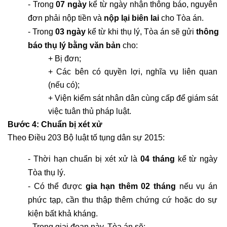
- Trong 
07 ngày
 kể từ ngày nhận thông báo, nguyên 
đơn phải nộp tiền và 
nộp lại biên lai
 cho Tòa án.
- Trong 
03 ngày
 kể từ khi thụ lý, Tòa án sẽ gửi 
thông 
báo thụ lý bằng văn bản
 cho:
+ Bị đơn;
+ Các bên có quyền lợi, nghĩa vụ liên quan 
(nếu có);
+ Viện kiểm sát nhân dân cùng cấp để giám sát 
việc tuân thủ pháp luật.
Bước 4: Chuẩn bị xét xử
Theo Điều 203 Bộ luật tố tụng dân sự 2015:
- Thời hạn chuẩn bị xét xử là 
04 tháng
 kể từ ngày 
Tòa thụ lý.
- Có thể được 
gia hạn thêm 02 tháng
 nếu vụ án 
phức tạp, cần thu thập thêm chứng cứ hoặc do sự 
kiện bất khả kháng.
- Trong giai đoạn này, Tòa án sẽ: