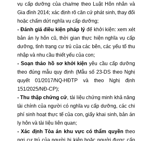
vụ cấp dưỡng của cha/mẹ theo Luật Hôn nhân và 
Gia đình 2014; xác định rõ căn cứ phát sinh, thay đổi 
hoặc chấm dứt nghĩa vụ cấp dưỡng;
- Đánh giá điều kiện pháp lý
 để khởi kiện: xem xét 
bản án ly hôn cũ, thời gian thực hiện nghĩa vụ cấp 
dưỡng, tình trạng cư trú của các bên, các yếu tố thu 
nhập và nhu cầu thiết yếu của con;
- Soạn thảo hồ sơ khởi kiện
 yêu cầu cấp dưỡng 
theo đúng mẫu quy định (Mẫu số 23-DS theo Nghị 
quyết 01/2017/NQ-HĐTP và theo Nghị định 
151/2025/NĐ-CP);
- Thu thập chứng cứ
, tài liệu chứng minh khả năng 
tài chính của người có nghĩa vụ cấp dưỡng, các chi 
phí sinh hoạt thực tế của con, giấy khai sinh, bản án 
ly hôn và tài liệu liên quan;
- Xác định Tòa án khu vực có thẩm quyền
 theo 
nơi cư trú của người bị kiện hoặc người được cấp 