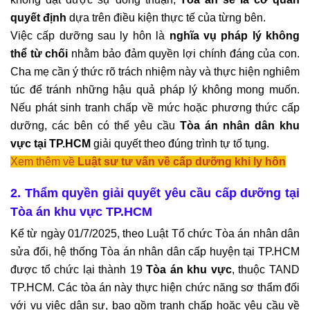
quyết định
 dựa trên điều kiện thực tế của từng bên.
Việc cấp dưỡng sau ly hôn là 
nghĩa vụ pháp lý không 
thể từ chối
 nhằm bảo đảm quyền lợi chính đáng của con. 
Cha mẹ cần ý thức rõ trách nhiệm này và thực hiện nghiêm 
túc để tránh những hậu quả pháp lý không mong muốn. 
Nếu phát sinh tranh chấp về mức hoặc phương thức cấp 
dưỡng, các bên có thể yêu cầu 
Tòa án nhân dân khu 
vực tại TP.HCM
 giải quyết theo đúng trình tự tố tụng.
Xem thêm về 
Luật sư tư vấn về cấp dưỡng khi ly hôn
2. Thẩm quyền giải quyết yêu cầu cấp dưỡng tại 
Tòa án khu vực TP.HCM
Kể từ ngày 01/7/2025, theo Luật Tổ chức Tòa án nhân dân 
sửa đổi, hệ thống Tòa án nhân dân cấp huyện tại TP.HCM 
được tổ chức lại thành 19 
Tòa án khu vực
, thuộc TAND 
TP.HCM. Các tòa án này thực hiện chức năng sơ thẩm đối 
với vụ việc dân sự, bao gồm tranh chấp hoặc yêu cầu về 