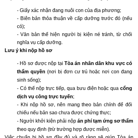
- Giấy xác nhận đang nuôi con của địa phương;
- Biên bản thỏa thuận về cấp dưỡng trước đó (nếu 
có);
- Văn bản thể hiện người bị kiện né tránh, từ chối 
nghĩa vụ cấp dưỡng.
Lưu ý khi nộp hồ sơ
- Hồ sơ được nộp tại 
Tòa án nhân dân khu vực có 
thẩm quyền
 (nơi bị đơn cư trú hoặc nơi con đang 
sinh sống);
- Có thể nộp trực tiếp, qua bưu điện hoặc qua 
cổng 
dịch vụ công trực tuyến
;
- Khi nộp hồ sơ, nên mang theo bản chính để đối 
chiếu nếu bản sao chưa được chứng thực;
- Người khởi kiện phải nộp 
án phí tạm ứng sơ thẩm
theo quy định (trừ trường hợp được miễn).
Việc chuẩn bị hồ sơ đầy đủ và rõ ràng sẽ giúp Tòa án 