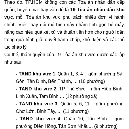
Theo đó, TP.HCM không còn các Tòa án nhân dân cấp 
quận, huyện mà thay vào đó là 
19 Tòa án nhân dân khu 
vực
, mỗi Tòa án khu vực phụ trách nhiều đơn vị hành 
chính. Việc thay đổi mô hình này nhằm tinh gọn bộ máy, 
nâng cao hiệu quả xét xử và thuận tiện hơn cho người dân 
trong quá trình giải quyết tranh chấp, khởi kiện và các thủ 
tục pháp lý.
Cụ thể, thẩm quyền của 19 Tòa án khu vực được xác lập 
như sau:
- TAND khu vực 1
: Quận 1, 3, 4 – gồm phường Sài 
Gòn, Tân Định, Bến Thành, … (10 phường)
- TAND khu vực 2
: TP Thủ Đức – gồm Hiệp Bình, 
Linh Xuân, Tam Bình,… (12 phường xã)
- TAND khu vực 3
: Quận 5, 6, 11 – gồm phường 
Chợ Lớn, Bình Tây, … (11 phường)
- TAND khu vực 4
: Quận 10, Tân Bình – gồm 
phường Diên Hồng, Tân Sơn Nhất,… (9 phường)