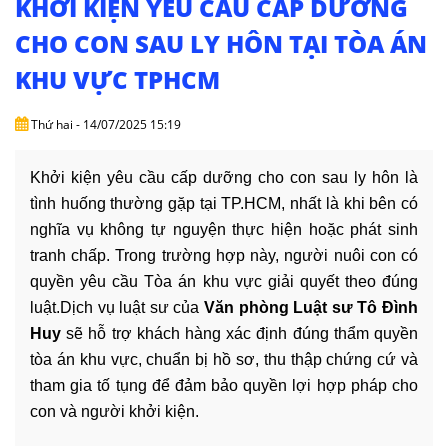
KHỞI KIỆN YÊU CẦU CẤP DƯỠNG
DỊCH
VỤ
CHO CON SAU LY HÔN TẠI TÒA ÁN
KHU VỰC TPHCM
VĂN
BẢN
Thứ hai - 14/07/2025 15:19
THỦ
TỤC
Khởi kiện yêu cầu cấp dưỡng cho con sau ly hôn là 
tình huống thường gặp tại TP.HCM, nhất là khi bên có 
LIÊN
nghĩa vụ không tự nguyện thực hiện hoặc phát sinh 
HỆ
tranh chấp. Trong trường hợp này, người nuôi con có 
quyền yêu cầu Tòa án khu vực giải quyết theo đúng 
luật.Dịch vụ luật sư của 
Văn phòng Luật sư Tô Đình 
Huy
 sẽ hỗ trợ khách hàng xác định đúng thẩm quyền 
tòa án khu vực, chuẩn bị hồ sơ, thu thập chứng cứ và 
tham gia tố tụng để đảm bảo quyền lợi hợp pháp cho 
con và người khởi kiện.