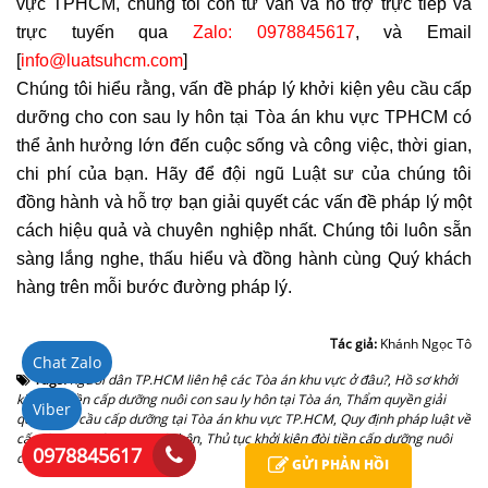
vực TPHCM
, chúng tôi còn tư vấn và hỗ trợ trực tiếp và 
trực tuyến qua 
Zalo: 0978845617
, và Email 
[
info@luatsuhcm.com
]
Chúng tôi hiểu rằng, vấn đề pháp lý 
khởi kiện yêu cầu cấp 
dưỡng cho con sau ly hôn tại Tòa án khu vực TPHCM 
có 
thể ảnh hưởng lớn đến cuộc sống và công việc, thời gian, 
chi phí của bạn. Hãy để đội ngũ Luật sư của chúng tôi 
đồng hành và hỗ trợ bạn giải quyết các vấn đề pháp lý một 
cách hiệu quả và chuyên nghiệp nhất. Chúng tôi luôn sẵn 
sàng lắng nghe, thấu hiểu và đồng hành cùng Quý khách 
hàng trên mỗi bước đường pháp lý.
Tác giả:
Khánh Ngọc Tô
Chat Zalo
Tags:
người dân TP.HCM liên hệ các Tòa án khu vực ở đâu?
,
Hồ sơ khởi
kiện đòi tiền cấp dưỡng nuôi con sau ly hôn tại Tòa án
,
Thẩm quyền giải
Viber
quyết yêu cầu cấp dưỡng tại Tòa án khu vực TP.HCM
,
Quy định pháp luật về
cấp dưỡng nuôi con sau ly hôn
,
Thủ tục khởi kiện đòi tiền cấp dưỡng nuôi
0978845617
con sau ly hôn tại Tòa
GỬI PHẢN HỒI