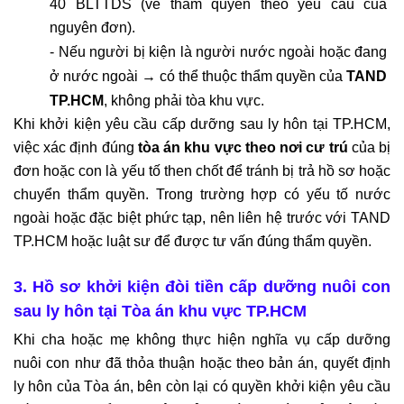
40 BLTTDS (về thẩm quyền theo yêu cầu của 
nguyên đơn).
- Nếu người bị kiện là người nước ngoài hoặc đang 
ở nước ngoài → có thể thuộc thẩm quyền của 
TAND 
TP.HCM
, không phải tòa khu vực.
Khi khởi kiện yêu cầu cấp dưỡng sau ly hôn tại TP.HCM, 
việc xác định đúng 
tòa án khu vực theo nơi cư trú
 của bị 
đơn hoặc con là yếu tố then chốt để tránh bị trả hồ sơ hoặc 
chuyển thẩm quyền. Trong trường hợp có yếu tố nước 
ngoài hoặc đặc biệt phức tạp, nên liên hệ trước với TAND 
TP.HCM hoặc luật sư để được tư vấn đúng thẩm quyền.
3. Hồ sơ khởi kiện đòi tiền cấp dưỡng nuôi con 
sau ly hôn tại Tòa án khu vực TP.HCM
Khi cha hoặc mẹ không thực hiện nghĩa vụ cấp dưỡng 
nuôi con như đã thỏa thuận hoặc theo bản án, quyết định 
ly hôn của Tòa án, bên còn lại có quyền khởi kiện yêu cầu 