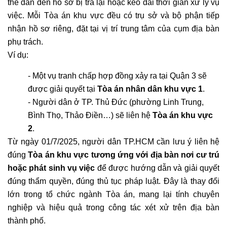
thể dẫn đến hồ sơ bị trả lại hoặc kéo dài thời gian xử lý vụ 
việc. Mỗi Tòa án khu vực đều có trụ sở và bộ phận tiếp 
nhận hồ sơ riêng, đặt tại vị trí trung tâm của cụm địa bàn 
phụ trách.
Ví dụ:
- Một vụ tranh chấp hợp đồng xảy ra tại Quận 3 sẽ 
được giải quyết tại 
Tòa án nhân dân khu vực 1
.
- Người dân ở TP. Thủ Đức (phường Linh Trung, 
Bình Thọ, Thảo Điền…) sẽ liên hệ 
Tòa án khu vực 
2
.
Từ ngày 01/7/2025, người dân TP.HCM cần lưu ý liên hệ 
đúng 
Tòa án khu vực tương ứng với địa bàn nơi cư trú 
hoặc phát sinh vụ việc
 để được hướng dẫn và giải quyết 
đúng thẩm quyền, đúng thủ tục pháp luật. Đây là thay đổi 
lớn trong tổ chức ngành Tòa án, mang lại tính chuyên 
nghiệp và hiệu quả trong công tác xét xử trên địa bàn 
thành phố.