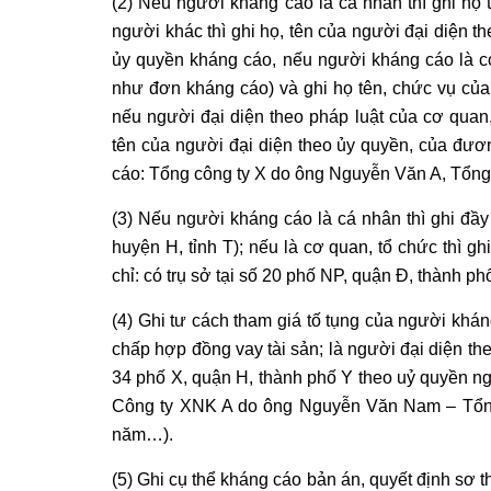
(2) Nếu người kháng cáo là cá nhân thì ghi họ
người khác thì ghi họ, tên của người đại diện 
ủy quyền kháng cáo, nếu người kháng cáo là cơ 
như đơn kháng cáo) và ghi họ tên, chức vụ của 
nếu người đại diện theo pháp luật của cơ quan
tên của người đại diện theo ủy quyền, của đươ
cáo: Tổng công ty X do ông Nguyễn Văn A, Tổng 
(3) Nếu người kháng cáo là cá nhân thì ghi đầy đủ
huyện H, tỉnh T); nếu là cơ quan, tổ chức thì gh
chỉ: có trụ sở tại số 20 phố NP, quận Đ, thành ph
(4) Ghi tư cách tham giá tố tụng của người khán
chấp hợp đồng vay tài sản; là người đại diện t
34 phố X, quận H, thành phố Y theo uỷ quyền 
Công ty XNK A do ông Nguyễn Văn Nam – Tổn
năm…).
(5) Ghi cụ thể kháng cáo bản án, quyết định sơ