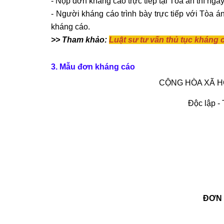
- Nộp đơn kháng cáo trực tiếp tại Tòa án thì ng
- Người kháng cáo trình bày trực tiếp với Tòa á
kháng cáo.
>> Tham khảo:
Luật sư tư vấn thủ tục kháng 
3. Mẫu đơn kháng cáo
CỘNG HÒA XÃ H
Độc lập -
ĐƠN