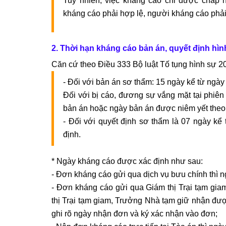
Tuy nhiên, việc kháng cáo chỉ được chấp n
kháng cáo phải hợp lệ, người kháng cáo phải 
2. Thời hạn kháng cáo bản án, quyết định hìn
Căn cứ theo Điều 333 Bộ luật Tố tụng hình sự 2
- Đối với bản án sơ thẩm: 15 ngày kể từ ngày
Đối với bị cáo, đương sự vắng mặt tại phiên
bản án hoặc ngày bản án được niêm yết theo 
- Đối với quyết định sơ thẩm là 07 ngày k
định.
* Ngày kháng cáo được xác định như sau:
- Đơn kháng cáo gửi qua dịch vụ bưu chính thì 
- Đơn kháng cáo gửi qua Giám thị Trại tạm giam,
thị Trại tạm giam, Trưởng Nhà tạm giữ nhận đư
ghi rõ ngày nhận đơn và ký xác nhận vào đơn;