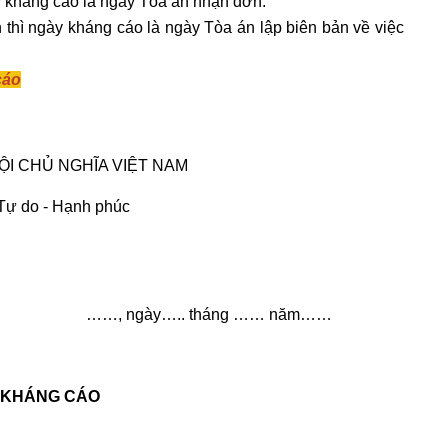
ày kháng cáo là ngày Tòa án nhận đơn.
n thì ngày kháng cáo là ngày Tòa án lập biên bản về việc
cáo
ỘI CHỦ NGHĨA VIỆT NAM
 Tự do - Hạnh phúc
……, ngày….. tháng …… năm……
 KHÁNG CÁO