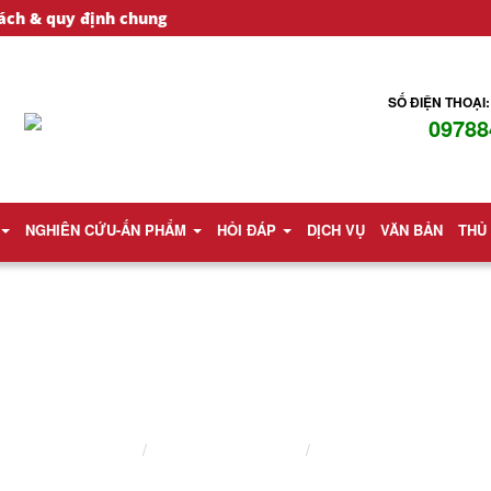
ách & quy định chung
SỐ ĐIỆN THOẠI:
09788
NGHIÊN CỨU-ẤN PHẨM
HỎI ĐÁP
DỊCH VỤ
VĂN BẢN
THỦ
LUẬT SƯ HÌNH SỰ
Trang chủ
Lĩnh vực hành nghề
Luật sư hình sự