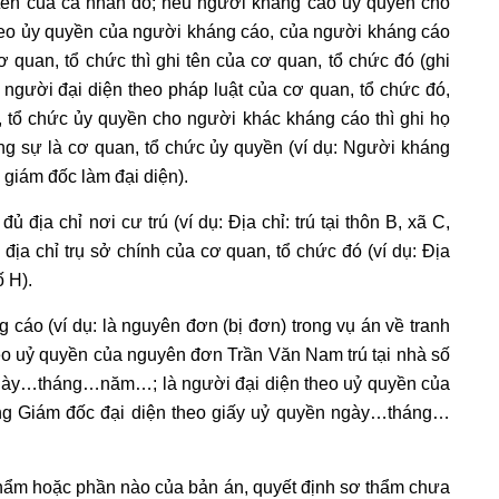
 tên của cá nhân đó; nếu người kháng cáo ủy quyền cho
theo ủy quyền của người kháng cáo, của người kháng cáo
quan, tổ chức thì ghi tên của cơ quan, tổ chức đó (ghi
người đại diện theo pháp luật của cơ quan, tổ chức đó,
, tổ chức ủy quyền cho người khác kháng cáo thì ghi họ
ng sự là cơ quan, tổ chức ủy quyền (ví dụ: Người kháng
giám đốc làm đại diện).
 địa chỉ nơi cư trú (ví dụ: Địa chỉ: trú tại thôn B, xã C,
i địa chỉ trụ sở chính của cơ quan, tổ chức đó (ví dụ: Địa
ố H).
g cáo (ví dụ: là nguyên đơn (bị đơn) trong vụ án về tranh
heo uỷ quyền của nguyên đơn Trần Văn Nam trú tại nhà số
ngày…tháng…năm…; là người đại diện theo uỷ quyền của
g Giám đốc đại diện theo giấy uỷ quyền ngày…tháng…
 thẩm hoặc phần nào của bản án, quyết định sơ thẩm chưa