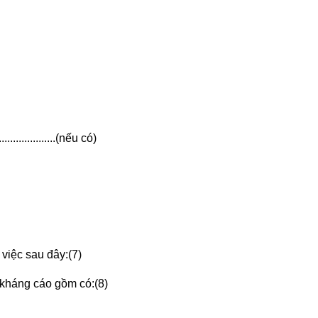
.....................(nếu có)
 việc sau đây:(7)
 kháng cáo gồm có:(8)