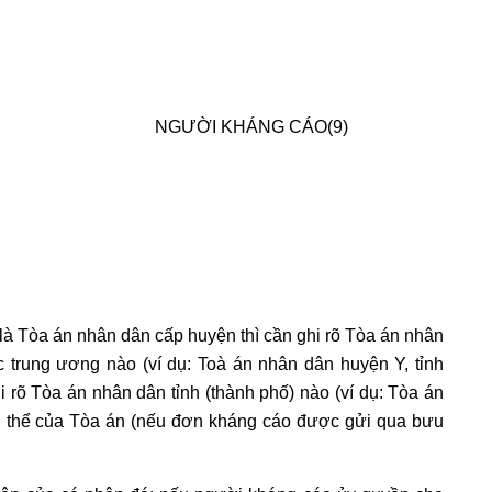
NGƯỜI KHÁNG CÁO(9)
 là Tòa án nhân dân cấp huyện thì cần ghi rõ Tòa án nhân
c trung ương nào (ví dụ: Toà án nhân dân huyện Y, tỉnh
i rõ Tòa án nhân dân tỉnh (thành phố) nào (ví dụ: Tòa án
cụ thể của Tòa án (nếu đơn kháng cáo được gửi qua bưu