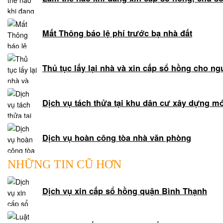
đất
đai
Dịch
Mất Thông báo lệ phí trước bạ nhà đất
vụ
hợp
thức
Thủ tục lấy lại nhà và xin cấp sổ hồng cho n
hóa
nhà
Dịch vụ tách thửa tại khu dân cư xây dựng m
đất
Dịch
vụ
Dịch vụ hoàn công tòa nhà văn phòng
đăng
bộ
NHỮNG TIN CŨ HƠN
nhà
đất
Dịch
Dịch vụ xin cấp sổ hồng quận Bình Thạnh
vụ
chuyển