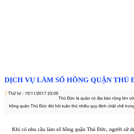
Văn
hóa
-
hoạt
động
Lĩnh
vực
hành
nghề
Luật
DỊCH VỤ LÀM SỔ HỒNG QUẬN THỦ 
sư
doanh
Thứ tư - 15/11/2017 23:05
nghiệp
Thủ Đức là quận có địa bàn rộng lớn vớ
Dịch
hồng quận Thủ Đức đòi hỏi tuân thủ nhiều quy định chặt chẽ trong q
vụ
luật
sư
Khi có nhu cầu làm sổ hồng quận Thủ Đức, người sử dụng 