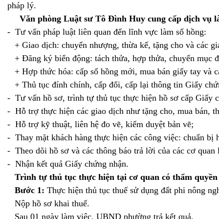
riêng
pháp lý.
cho
Văn phòng Luật sư Tô Đình Huy cung cấp dịch vụ l
doanh
- Tư vấn pháp luật liên quan đến lĩnh vực làm sổ hồng:
nghiệp
+ Giao dịch: chuyển nhượng, thừa kế, tặng cho và các gi
Dịch
+ Đăng ký biến động: tách thửa, hợp thửa, chuyển mục đí
vụ
+ Hợp thức hóa: cấp sổ hồng mới, mua bán giấy tay và c
mua
+ Thủ tục đính chính, cấp đổi, cấp lại thông tin Giấy ch
bán,
sáp
- Tư vấn hồ sơ, trình tự thủ tục thực hiện hồ sơ cấp Giấy 
nhập
- Hỗ trợ thực hiện các giao dịch như tặng cho, mua bán, t
Dịch
- Hỗ trợ kỹ thuật, liên hệ đo vẽ, kiểm duyệt bản vẽ;
vụ
- Thay mặt khách hàng thực hiện các công việc: chuẩn bị hồ
đăng
- Theo dõi hồ sơ và các thông báo trả lời của các cơ quan 
ký
- Nhận kết quả Giấy chứng nhận.
kinh
Trình tự thủ tục thực hiện tại cơ quan có thẩm quyền
doanh
Bước 1:
Thực hiện thủ tục thuế sử dụng đất phi nông ng
Tư
Nộp hồ sơ khai thuế.
vấn
Sau 01 ngày làm việc, UBND phường trả kết quả.