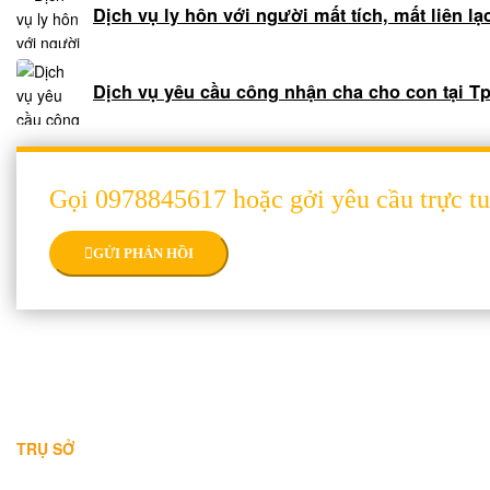
dựng
Dịch vụ ly hôn với người mất tích, mất liên lạ
nhà
Dịch
Dịch vụ yêu cầu công nhận cha cho con tại T
vụ
hoàn
công
nhà
Gọi 0978845617 hoặc gởi yêu cầu trực t
ở
Luật
GỬI PHẢN HỒI
sư
kinh
tế
Lao
động
-
THÔNG TIN LIÊN HỆ
bảo
hiểm
TRỤ SỞ
Địa chỉ: A-10-11 Centana Thủ Thiêm, số 36 Mai Chí Thọ, Phường B
Luật