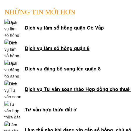
giải
quyết
NHỮNG TIN MỚI HƠN
tranh
chấp
Dịch vụ làm sổ hồng quận Gò Vấp
nội
bộ
Luật
Dịch vụ làm sổ hồng quận 8
sư
tranh
tụng
Dịch vụ đăng bộ sang tên quận 8
Luật
sư
Dịch vụ Tư vấn soạn thảo Hợp đồng cho thuê 
nhà
đất
Giải
Tư vấn hợp thửa đất ở
quyết
tranh
chấp
Làm thế nào khi đang xin cấp sổ hồng, chủ s