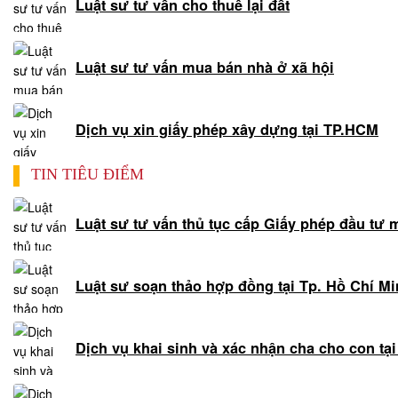
Luật sư tư vấn cho thuê lại đất
mục
đích
quyền
Luật sư tư vấn mua bán nhà ở xã hội
sử
dụng
đất
Dịch vụ xin giấy phép xây dựng tại TP.HCM
Dịch
vụ
TIN TIÊU ĐIỂM
tách
thửa
Luật sư tư vấn thủ tục cấp Giấy phép đầu tư 
nhà
đất
Dịch
Luật sư soạn thảo hợp đồng tại Tp. Hồ Chí M
vụ
xin
giấy
Dịch vụ khai sinh và xác nhận cha cho con tạ
phép
xây