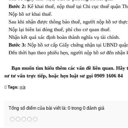
đầu
Bước 2:
Kê khai thuế, nộp thuế tại Chi cục thuế quận T
tư
Nộp hồ sơ khai thuế.
nước
Sau khi nhận được thông báo thuế, người nộp hồ sơ thực 
ngoài
Tư
Nộp lại biên lai đóng thuế, phí cho cơ quan thuế.
vấn
Nhận kết quả xác định hoàn thành nghĩa vụ tài chính.
soạn
Bước 3:
Nộp hồ sơ cấp Giấy chứng nhận tại UBND quậ
thảo
Đến thời hạn theo phiếu hẹn, người nộp hồ sơ đến nhận k
hợp
đồng
Bạn muốn tìm hiểu thêm các vấn đề liên quan. Hãy tha
Tư
sư tư vấn trực tiếp, hoặc hẹn luật sư gọi 0909 1606 84
vấn
phá
Tags:
n/a
sản
doanh
nghiệp
Tổng số điểm của bài viết là: 0 trong 0 đánh giá
Tư
vấn