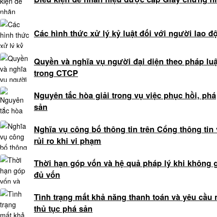
hình
sự
Dịch
Các hình thức xử lý kỷ luật đối với người lao đ
vụ
luật
sư
Quyền và nghĩa vụ người đại diện theo pháp luậ
bào
trong CTCP
chữa
Nguyên tắc hòa giải trong vụ việc phục hồi, phá
án
sản
hình
sự
Nghĩa vụ công bố thông tin trên Cổng thông tin 
Luật
rủi ro khi vi phạm
sư
hành
Thời hạn góp vốn và hệ quả pháp lý khi không 
chính
đủ vốn
Luật
sư
Tình trạng mất khả năng thanh toán và yêu cầu
sở
thủ tục phá sản