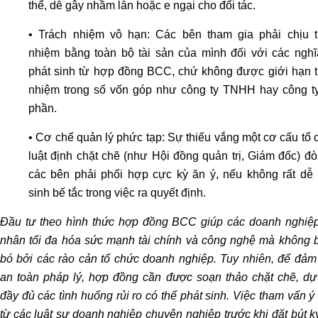
thể, dễ gây nhầm lẫn hoặc e ngại cho đối tác.
chung
sau
• Trách nhiệm vô hạn: Các bên tham gia phải chịu t
ly
nhiệm bằng toàn bộ tài sản của mình đối với các nghĩ
hôn
phát sinh từ hợp đồng BCC, chứ không được giới hạn t
Thỏa
nhiệm trong số vốn góp như công ty TNHH hay công t
thuận
phần.
phân
chia
• Cơ chế quản lý phức tạp: Sự thiếu vắng một cơ cấu tổ
tài
luật định chặt chẽ (như Hội đồng quản trị, Giám đốc) đò
sản
các bên phải phối hợp cực kỳ ăn ý, nếu không rất dễ 
trong
sinh bế tắc trong việc ra quyết định.
thời
Đầu tư theo hình thức hợp đồng BCC giúp các doanh nghiệp
kỳ
nhân tối đa hóa sức mạnh tài chính và công nghệ mà không b
hôn
bó bởi các rào cản tổ chức doanh nghiệp. Tuy nhiên, để đảm
nhân
an toàn pháp lý, hợp đồng cần được soạn thảo chặt chẽ, dự 
Luật
sư
đầy đủ các tình huống rủi ro có thể phát sinh. Việc tham vấn ý
dân
từ các luật sư doanh nghiệp chuyên nghiệp trước khi đặt bút k