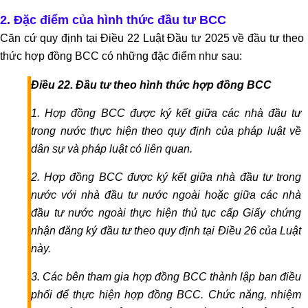
giải
quyết
2. Đặc điểm của hình thức đầu tư BCC
tranh
Căn cứ quy định tại Điều 22 Luật Đầu tư 2025 về đầu tư theo
chấp
thức hợp đồng BCC có những đặc điểm như sau:
nội
Điều 22. Đầu tư theo hình thức hợp đồng BCC
bộ
Luật
1. Hợp đồng BCC được ký kết giữa các nhà đầu tư
sư
trong nước thực hiện theo quy định của pháp luật về
tranh
dân sự và pháp luật có liên quan.
tụng
Luật
2. Hợp đồng BCC được ký kết giữa nhà đầu tư trong
sư
nước với nhà đầu tư nước ngoài hoặc giữa các nhà
nhà
đầu tư nước ngoài thực hiện thủ tục cấp Giấy chứng
đất
nhận đăng ký đầu tư theo quy định tại Điều 26 của Luật
Giải
này.
quyết
tranh
3. Các bên tham gia hợp đồng BCC thành lập ban điều
chấp
phối để thực hiện hợp đồng BCC. Chức năng, nhiệm