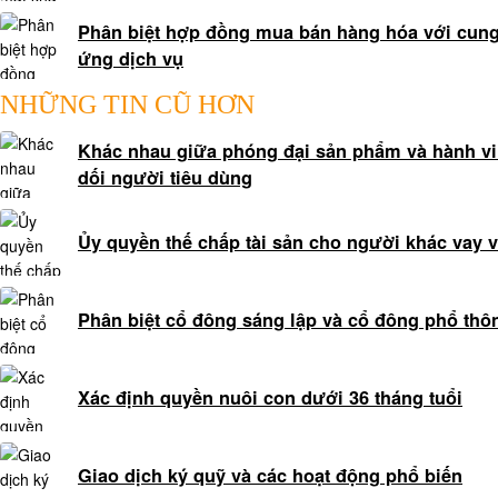
hữu
trí
Phân biệt hợp đồng mua bán hàng hóa với cun
tuệ
ứng dịch vụ
Tư
NHỮNG TIN CŨ HƠN
vấn
pháp
Khác nhau giữa phóng đại sản phẩm và hành vi
luật
dối người tiêu dùng
Tư
vấn
Ủy quyền thế chấp tài sản cho người khác vay 
luật
hình
sự
Phân biệt cổ đông sáng lập và cổ đông phổ thô
qua
tổng
đài
Xác định quyền nuôi con dưới 36 tháng tuổi
0978845617
Tổng
đài
Giao dịch ký quỹ và các hoạt động phổ biến