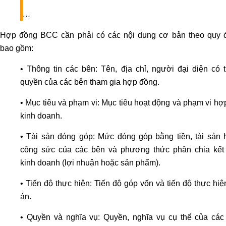
sư
…
giải
quyết
Hợp đồng BCC cần phải có các nội dung cơ bản theo quy đ
tranh
bao gồm:
chấp
lao
• Thông tin các bên: Tên, địa chỉ, người đại diện có 
động
quyền của các bên tham gia hợp đồng.
Tư
• Mục tiêu và phạm vi: Mục tiêu hoạt động và phạm vi hợ
vấn
kinh doanh.
pháp
luật
• Tài sản đóng góp: Mức đóng góp bằng tiền, tài sản 
lao
công sức của các bên và phương thức phân chia kết
động
kinh doanh (lợi nhuận hoặc sản phẩm).
Hôn
nhân
• Tiến độ thực hiện: Tiến độ góp vốn và tiến độ thực hi
-
án.
gia
• Quyền và nghĩa vụ: Quyền, nghĩa vụ cụ thể của các
đình