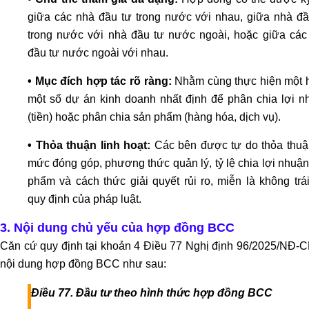
mục
giữa các nhà đầu tư trong nước với nhau, giữa nhà đầ
đích
trong nước với nhà đầu tư nước ngoài, hoặc giữa các
quyền
đầu tư nước ngoài với nhau.
sử
dụng
• Mục đích hợp tác rõ ràng:
Nhằm cùng thực hiện một 
đất
một số dự án kinh doanh nhất định để phân chia lợi n
Dịch
(tiền) hoặc phân chia sản phẩm (hàng hóa, dịch vụ).
vụ
tách
• Thỏa thuận linh hoạt:
Các bên được tự do thỏa thuậ
thửa
mức đóng góp, phương thức quản lý, tỷ lệ chia lợi nhuậ
nhà
phẩm và cách thức giải quyết rủi ro, miễn là không trá
đất
quy định của pháp luật.
Dịch
3. Nội dung chủ yếu của hợp đồng BCC
vụ
xin
Căn cứ quy định tại khoản 4 Điều 77 Nghị định 96/2025/NĐ-C
giấy
nội dung hợp đồng BCC như sau:
phép
Điều 77. Đầu tư theo hình thức hợp đồng BCC
xây