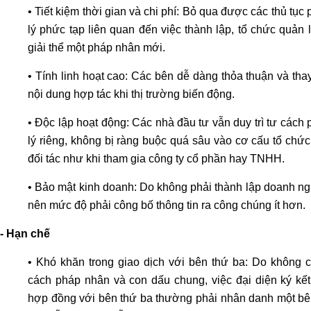
tố
• Tiết kiệm thời gian và chi phí: Bỏ qua được các thủ tục
nước
lý phức tạp liên quan đến việc thành lập, tổ chức quản 
ngoài
giải thể một pháp nhân mới.
Tư
• Tính linh hoạt cao: Các bên dễ dàng thỏa thuận và tha
vấn
nội dung hợp tác khi thị trường biến động.
giành
quyền
• Độc lập hoạt động: Các nhà đầu tư vẫn duy trì tư cách
nuôi
lý riêng, không bị ràng buộc quá sâu vào cơ cấu tổ chứ
con
đối tác như khi tham gia công ty cổ phần hay TNHH.
khi
ly
• Bảo mật kinh doanh: Do không phải thành lập doanh ng
hôn
nên mức độ phải công bố thông tin ra công chúng ít hơn.
Tư
- Hạn chế
vấn
tranh
• Khó khăn trong giao dịch với bên thứ ba: Do không c
chấp
cách pháp nhân và con dấu chung, việc đại diện ký kết
tài
hợp đồng với bên thứ ba thường phải nhân danh một bê
sản