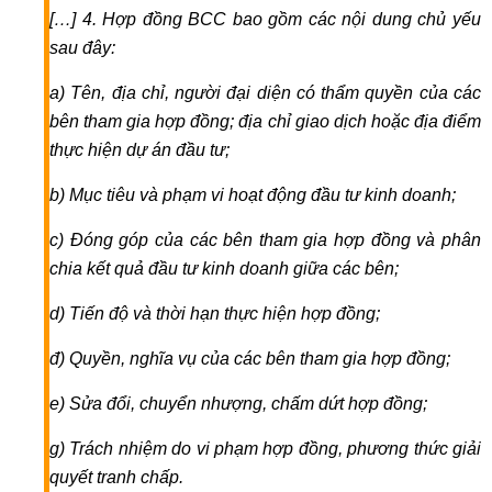
dựng
[…] 4. Hợp đồng BCC bao gồm các nội dung chủ yếu
nhà
sau đây:
Dịch
vụ
a) Tên, địa chỉ, người đại diện có thẩm quyền của các
hoàn
bên tham gia hợp đồng; địa chỉ giao dịch hoặc địa điểm
công
thực hiện dự án đầu tư;
nhà
b) Mục tiêu và phạm vi hoạt động đầu tư kinh doanh;
ở
Luật
c) Đóng góp của các bên tham gia hợp đồng và phân
sư
chia kết quả đầu tư kinh doanh giữa các bên;
kinh
tế
d) Tiến độ và thời hạn thực hiện hợp đồng;
Lao
đ) Quyền, nghĩa vụ của các bên tham gia hợp đồng;
động
-
e) Sửa đổi, chuyển nhượng, chấm dứt hợp đồng;
bảo
hiểm
g) Trách nhiệm do vi phạm hợp đồng, phương thức giải
Luật
quyết tranh chấp.