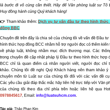
sự
là bước đi vô cùng cần thiết. Hãy để Văn phòng luật sư Tô 
Tư
Huy đồng hành cùng Quý khách hàng!
vấn
👉
Tham khảo thêm:
Dịch vụ tư vấn đầu tư theo hình thức
lập
đồng BBC
di
chúc
Chuyên đề trên đây là chia sẻ của chúng tôi về vấn đề Đầu tư
Dịch
hình thức hợp đồng BCC nhằm hỗ trợ người đọc có thêm kiến 
vụ
về pháp luật, không nhằm mục đích thương mại. Các thông
kê
trong chuyên đề cập nhật pháp lý Đầu tư theo hình thức hợp 
khai
BCC chỉ là quan điểm cá nhân người viết, người đọc chỉ 
di
khảo. Chúng tôi đề nghị Quý Khách hàng nên tham khảo ý 
sản
chuyên môn từ Luật sư của chúng tôi đối với các vấn đề cụ 
thừa
Các yêu cầu giải đáp thắc mắc hãy liên hệ trực tiếp với Văn 
kế
của chúng tôi theo địa chỉ phía trên hoặc liên hệ qua Hotl
Tư
0978845617
, Email:
info@luatsuhcm.com
.
vấn
tranh
Tác giả:
Thảo Phan Kim
chấp