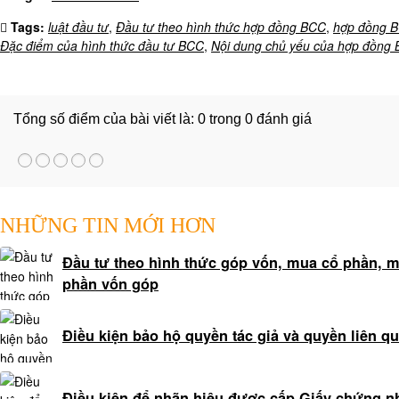
tài
Tags:
luật đầu tư
,
Đầu tư theo hình thức hợp đồng BCC
,
hợp đồng 
sản
Đặc điểm của hình thức đầu tư BCC
,
Nội dung chủ yếu của hợp đồng
chung
Giải
quyết
Tổng số điểm của bài viết là: 0 trong 0 đánh giá
tranh
chấp
dân
sự
Luật
NHỮNG TIN MỚI HƠN
sư
Đầu tư theo hình thức góp vốn, mua cổ phần, 
hình
phần vốn góp
sự
Tư
vấn
Điều kiện bảo hộ quyền tác giả và quyền liên q
pháp
luật
Điều kiện để nhãn hiệu được cấp Giấy chứng n