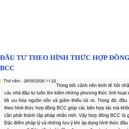
Văn
Bài viết
hóa
-
hoạt
động
Lĩnh
vực
hành
ĐẦU TƯ THEO HÌNH THỨC HỢP ĐỒN
nghề
BCC
Luật
sư
Thứ năm - 28/05/2026 11:22
doanh
Trong bối cảnh nền kinh tế hội nhậ
nghiệp
các nhà đầu tư luôn tìm kiếm những phương thức linh hoạt 
Dịch
tối ưu hóa nguồn vốn và giảm thiểu rủi ro. Trong đó, đầu 
vụ
theo hình thức hợp đồng BCC giúp các bên hợp tác mà khô
luật
cần phải thành lập pháp nhân mới. Vậy hợp đồng BCC là g
sư
Đặc điểm pháp lý và những lưu ý khi áp dụng hình thức đầu