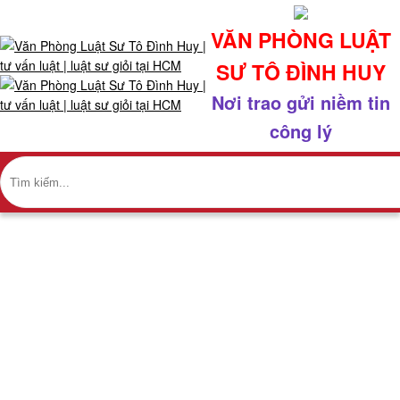
x
VĂN PHÒNG LUẬT
Giới
SƯ TÔ ĐÌNH HUY
thiệu
Nơi trao gửi niềm tin
+
công lý
Về
chúng
tôi
+
Nhân
sự
+
Giao
dịch
nổi
BÀI VIẾT
bật
Trang chủ
+
Nghiên cứu ấn phẩm