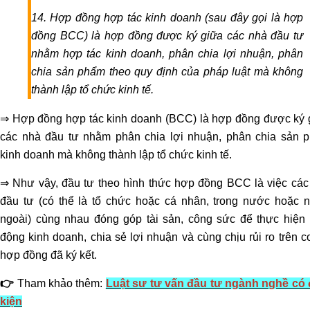
đầu
tư
14. Hợp đồng hợp tác kinh doanh (sau đây gọi là hợp
nước
đồng BCC) là hợp đồng được ký giữa các nhà đầu tư
ngoài
nhằm hợp tác kinh doanh, phân chia lợi nhuận, phân
Tư
chia sản phẩm theo quy định của pháp luật mà không
vấn
thành lập tổ chức kinh tế.
soạn
⇒ Hợp đồng hợp tác kinh doanh (BCC) là hợp đồng được ký 
thảo
các nhà đầu tư nhằm phân chia lợi nhuận, phân chia sản 
hợp
kinh doanh mà không thành lập tổ chức kinh tế.
đồng
Tư
⇒ Như vậy, đầu tư theo hình thức hợp đồng BCC là việc các
vấn
đầu tư (có thể là tổ chức hoặc cá nhân, trong nước hoặc 
phá
ngoài) cùng nhau đóng góp tài sản, công sức để thực hiện 
sản
động kinh doanh, chia sẻ lợi nhuận và cùng chịu rủi ro trên 
doanh
hợp đồng đã ký kết.
nghiệp
Tư
👉
Tham khảo thêm:
Luật sư tư vấn đầu tư ngành nghề có 
vấn
kiện