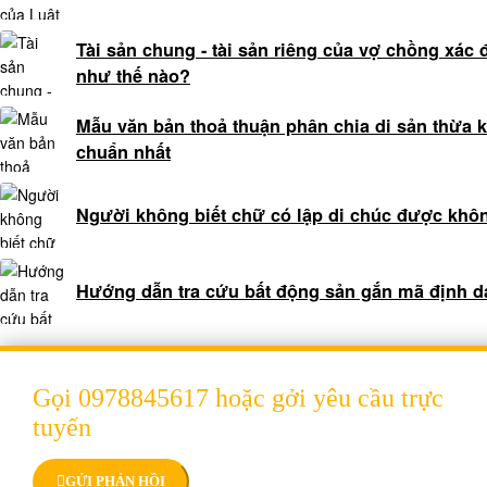
vấn
luật
Tài sản chung - tài sản riêng của vợ chồng xác 
hôn
như thế nào?
nhân
gia
Mẫu văn bản thoả thuận phân chia di sản thừa 
đình
chuẩn nhất
0909
160684
Người không biết chữ có lập di chúc được khô
Tổng
đài
tư
Hướng dẫn tra cứu bất động sản gắn mã định 
vấn
luật
doanh
nghiệp
Gọi 0978845617 hoặc gởi yêu cầu trực
0978845617
tuyến
Hợp
đồng
GỬI PHẢN HỒI