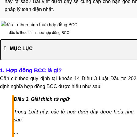
riêng
này ra sao? Bài viết dưới đây sẽ cung cấp cho bạn góc nh
cho
pháp lý toàn diện nhất.
doanh
nghiệp
Dịch
đầu tư theo hình thức hợp đồng BCC
vụ
mua
MỤC LỤC
bán,
sáp
nhập
1. Hợp đồng BCC là gì?
Dịch
Căn cứ theo quy định tại khoản 14 Điều 3 Luật Đầu tư 202
vụ
định nghĩa hợp đồng BCC được hiểu như sau:
đăng
ký
Điều 3. Giải thích từ ngữ
kinh
Trong Luật này, các từ ngữ dưới đây được hiểu như
doanh
sau:
Tư
vấn
…