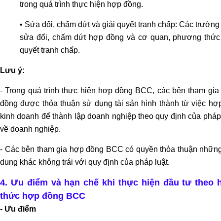
trong quá trình thực hiện hợp đồng.
Tư
vấn
• Sửa đổi, chấm dứt và giải quyết tranh chấp: Các trườn
đơn
sửa đổi, chấm dứt hợp đồng và cơ quan, phương thức 
phương
quyết tranh chấp.
ly
hôn
Lưu ý:
Tư
- Trong quá trình thực hiện hợp đồng BCC, các bên tham gia
vấn
đồng được thỏa thuận sử dụng tài sản hình thành từ việc hợp
thuận
kinh doanh để thành lập doanh nghiệp theo quy định của pháp
tình
về doanh nghiệp.
ly
hôn
- Các bên tham gia hợp đồng BCC có quyền thỏa thuận những
Tư
dung khác không trái với quy định của pháp luật.
vấn
ly
4. Ưu điểm và hạn chế khi thực hiện đầu tư theo 
hôn
thức hợp đồng BCC
có
- Ưu điểm
yếu