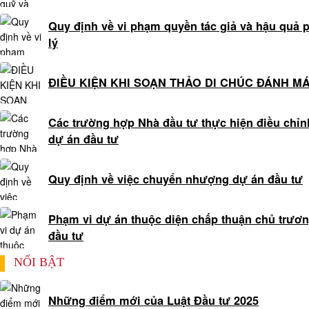
tư
vấn
Quy định về vi phạm quyền tác giả và hậu quả 
luật
lý
đất
đai
ĐIỀU KIỆN KHI SOẠN THẢO DI CHÚC ĐÁNH M
0909
160684
Các trường hợp Nhà đầu tư thực hiện điều chỉn
Tổng
dự án đầu tư
đài
tư
vấn
Quy định về việc chuyển nhượng dự án đầu tư
luật
lao
Phạm vi dự án thuộc diện chấp thuận chủ trươ
động
đầu tư
0978845617
Tổng
NỔI BẬT
đài
tư
Những điểm mới của Luật Đầu tư 2025