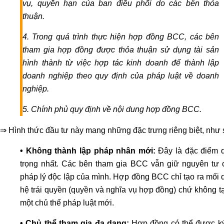
đất
vụ, quyền hạn của ban điều phối do các bên thỏa
đai
thuận.
Dịch
4. Trong quá trình thực hiện hợp đồng BCC, các bên
vụ
tham gia hợp đồng được thỏa thuận sử dụng tài sản
hợp
hình thành từ việc hợp tác kinh doanh để thành lập
thức
doanh nghiệp theo quy định của pháp luật về doanh
hóa
nghiệp.
nhà
đất
5. Chính phủ quy định về nội dung hợp đồng BCC.
Dịch
vụ
⇒ Hình thức đầu tư này mang những đặc trưng riêng biệt, như 
đăng
• Không thành lập pháp nhân mới:
Đây là đặc điểm 
bộ
trọng nhất. Các bên tham gia BCC vẫn giữ nguyên tư 
nhà
pháp lý độc lập của mình. Hợp đồng BCC chỉ tạo ra mối 
đất
Dịch
hệ trái quyền (quyền và nghĩa vụ hợp đồng) chứ không t
vụ
một chủ thể pháp luật mới.
chuyển
• Chủ thể tham gia đa dạng:
Hợp đồng có thể được ký