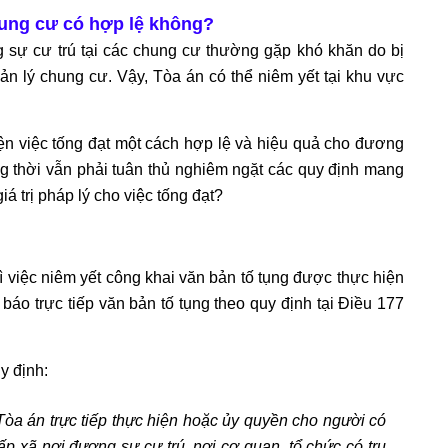
chung cư có hợp lệ không?
 sự cư trú tại các chung cư thường gặp khó khăn do bị
n lý chung cư. Vậy, Tòa án có thể niêm yết tại khu vực
ện việc tống đạt một cách hợp lệ và hiệu quả cho đương
g thời vẫn phải tuân thủ nghiêm ngặt các quy định mang
iá trị pháp lý cho việc tống đạt?
 việc niêm yết công khai văn bản tố tụng được thực hiện
 báo trực tiếp văn bản tố tụng theo quy định tại Điều 177
y định:
Tòa án trực tiếp thực hiện hoặc ủy quyền cho người có
 xã nơi đương sự cư trú, nơi cơ quan, tổ chức có trụ