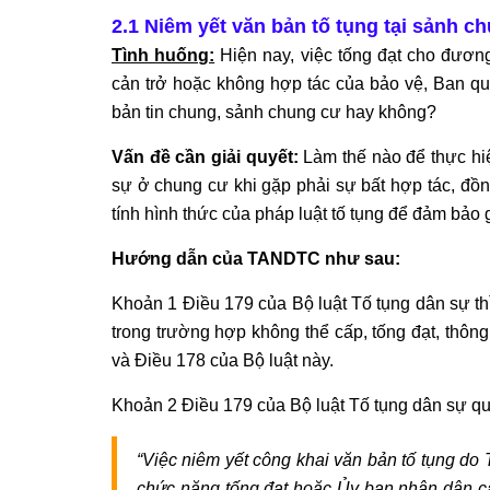
2.1 Niêm yết văn bản tố tụng tại sảnh 
Tình huống:
Hiện nay, việc tống đạt cho đương
cản trở hoặc không hợp tác của bảo vệ, Ban quả
bản tin chung, sảnh chung cư hay không?
Vấn đề cần giải quyết:
Làm thế nào để thực hi
sự ở chung cư khi gặp phải sự bất hợp tác, đồn
tính hình thức của pháp luật tố tụng để đảm bảo g
Hướng dẫn của TANDTC như sau:
Khoản 1 Điều 179 của Bộ luật Tố tụng dân sự thì
trong trường hợp không thể cấp, tống đạt, thông
và Điều 178 của Bộ luật này.
Khoản 2 Điều 179 của Bộ luật Tố tụng dân sự qu
“Việc niêm yết công khai văn bản tố tụng do 
chức năng tống đạt hoặc Ủy ban nhân dân cấp