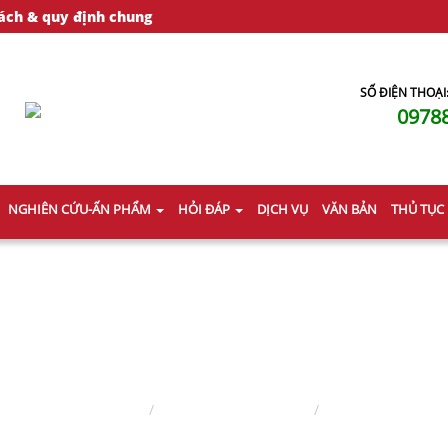
ách & quy định chung
SỐ ĐIỆN THOẠI
0978
NGHIÊN CỨU-ẤN PHẨM
HỎI ĐÁP
DỊCH VỤ
VĂN BẢN
THỦ TỤC
BÀI VIẾT
Trang chủ
Nghiên cứu ấn phẩm
Bài viết