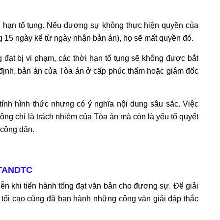
hời hạn tố tụng. Nếu đương sự không thực hiện quyền của
ng 15 ngày kể từ ngày nhận bản án), họ sẽ mất quyền đó.
g đạt bị vi phạm, các thời hạn tố tụng sẽ không được bắt
t định, bản án của Tòa án ở cấp phúc thẩm hoặc giám đốc
 tính hình thức nhưng có ý nghĩa nội dung sâu sắc. Việc
hông chỉ là trách nhiệm của Tòa án mà còn là yếu tố quyết
 công dân.
ừ TANDTC
tiễn khi tiến hành tống đạt văn bản cho đương sự. Để giải
tối cao cũng đã ban hành những công văn giải đáp thắc