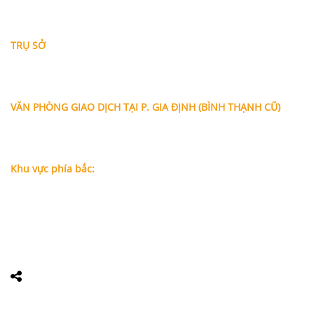
THÔNG TIN LIÊN HỆ
TRỤ SỞ
Địa chỉ: A-10-11 Centana Thủ Thiêm, số 36 Mai Chí Thọ,
Phường Bình Trưng (Q.2 cũ)
, Tp.Hồ Chí Minh
Điện thoại:
028 38991104 - 0978845617
- Luật sư Huy
VĂN PHÒNG GIAO DỊCH TẠI P. GIA ĐỊNH (BÌNH THẠNH CŨ)
Địa chỉ: Lầu 1, số 227A Xô Viết Nghệ Tĩnh, P. Gia Định
, Tp.Hồ
Chí Minh (Gần vòng xoay Hàng Xanh)
Điện thoại:
09
09160684 - Luật sư Phụng
Khu vực phía bắc:
Tầng 18, Tòa nhà N105, Ngõ 89 Đường Nguyễn Phong Sắc,
P.Dịch Vọng Hậu, Quận Cầu Giấy, Hà Nội
Điện thoại: 0967388898 - LS Chính
Email:
info@luatsuhcm.com
Website:
http://luatsuhcm.com/
Chúng tôi trên mạng xã hội