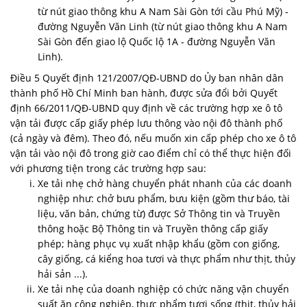
từ nút giao thông khu A Nam Sài Gòn tới cầu Phú Mỹ) -
đường Nguyễn Văn Linh (từ nút giao thông khu A Nam
Sài Gòn đến giao lộ Quốc lộ 1A - đường Nguyễn Văn
Linh).
Điều 5 Quyết định 121/2007/QĐ-UBND do Ủy ban nhân dân
thành phố Hồ Chí Minh ban hành, được sửa đổi bởi Quyết
định 66/2011/QĐ-UBND quy định về các trường hợp xe ô tô
vận tải được cấp giấy phép lưu thông vào nội đô thành phố
(cả ngày và đêm). Theo đó, nếu muốn xin cấp phép cho xe ô tô
vận tải vào nội đô trong giờ cao điểm chỉ có thể thực hiện đối
với phương tiện trong các trường hợp sau:
Xe tải nhẹ chở hàng chuyển phát nhanh của các doanh
nghiệp như: chở bưu phẩm, bưu kiện (gồm thư báo, tài
liệu, văn bản, chứng từ) được Sở Thông tin và Truyền
thông hoặc Bộ Thông tin và Truyền thông cấp giấy
phép; hàng phục vụ xuất nhập khẩu (gồm con giống,
cây giống, cá kiểng hoa tươi và thực phẩm như thịt, thủy
hải sản ...).
Xe tải nhẹ của doanh nghiệp có chức năng vận chuyển
suất ăn công nghiệp, thực phẩm tươi sống (thịt, thủy hải