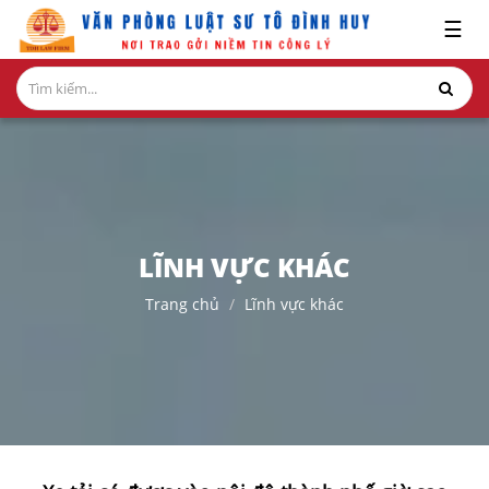
x
☰
GIỚI
THIỆU
LĨNH
VỰC
HÀNH
NGHỀ
LĨNH VỰC KHÁC
NGHIÊN
Trang chủ
Lĩnh vực khác
CỨU-
ẤN
PHẨM
HỎI
ĐÁP