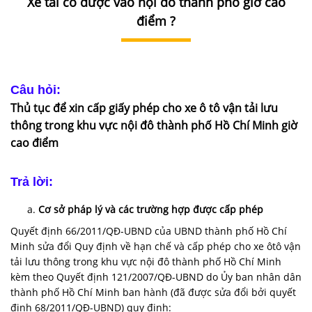
Xe tải có được vào nội đô thành phố giờ cao
DỊCH
VỤ
điểm ?
VĂN
BẢN
Câu hỏi:
THỦ
Thủ tục để xin cấp giấy phép cho xe ô tô vận tải lưu
TỤC
thông trong khu vực nội đô thành phố Hồ Chí Minh giờ
cao điểm
LIÊN
HỆ
Trả lời:
Cơ sở pháp lý và các trường hợp được cấp phép
Quyết định 66/2011/QĐ-UBND của UBND thành phố Hồ Chí
Minh sửa đổi Quy định về hạn chế và cấp phép cho xe ôtô vận
tải lưu thông trong khu vực nội đô thành phố Hồ Chí Minh
kèm theo Quyết định 121/2007/QĐ-UBND do Ủy ban nhân dân
thành phố Hồ Chí Minh ban hành (đã được sửa đổi bởi quyết
định 68/2011/QĐ-UBND) quy định: