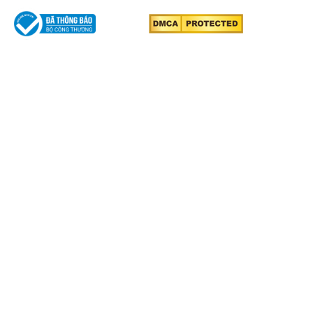
THÔNG TIN
Giới thiệu về Văn phòng luật sư Tô Đình Huy
Lĩnh vực hoạt động
Đội ngũ luật sư
Các vụ việc tiêu biểu