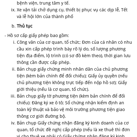
bệnh viện, trung tâm y tế.
Xe vận tải chở dụng cụ, thiết bị phục vụ các dịp lễ, Tết
và lễ hội lớn của thành phố
Thủ tục
- Hồ sơ cấp giấy phép bao gồm:
Công văn của cơ quan, tổ chức; Đơn của cá nhân có nhu
cầu xin cấp phép trình bày rõ lý do, số lượng phương
tiện địa điểm, lộ trình (có sơ đồ kèm theo), thời gian lưu
thông cần được cấp phép.
Bản chụp giấy chứng minh nhân dân của chủ phương
tiện (kèm bản chính để đối chiếu); Giấy ủy quyền (nếu
chủ phương tiện không trực tiếp đến nộp hồ sơ); Giấy
giới thiệu (nếu là cơ quan, tổ chức).
Bản chụp giấy tờ phương tiện (kèm bản chính để đối
chiếu): Đăng ký xe ô tô; Sổ chứng nhận kiểm định an
toàn kỹ thuật và bảo vệ môi trường phương tiện giao
thông cơ giới đường bộ.
Bản chụp Giấy chứng nhận đăng ký kinh doanh của cơ
quan, tổ chức đề nghị cấp phép (nếu là xe thuê thì đơn
vị cho thuê xe phải có Giấy chứng nhận đăng ký kinh