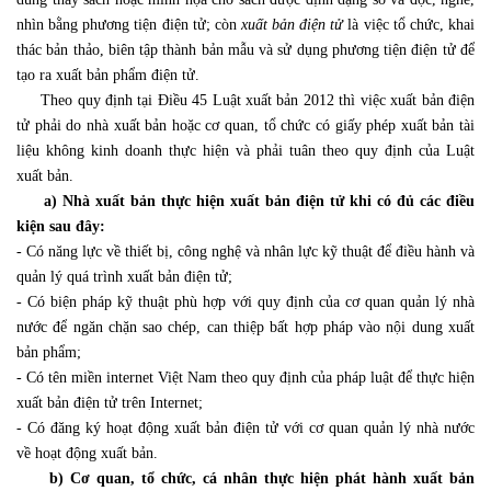
nhìn bằng phương tiện điện tử; còn
xuất bản điện tử
là việc tổ chức, khai
thác bản thảo, biên tập thành bản mẫu và sử dụng phương tiện điện tử để
tạo ra xuất bản phẩm điện tử.
Theo quy định tại Điều 45 Luật xuất bản 2012 thì việc xuất bản điện
tử phải do nhà xuất bản hoặc cơ quan, tổ chức có giấy phép xuất bản tài
liệu không kinh doanh thực hiện và phải tuân theo quy định của Luật
xuất bản.
a) Nhà xuất bản thực hiện xuất bản điện tử khi có đủ các điều
kiện sau đây:
- Có năng lực về thiết bị, công nghệ và nhân lực kỹ thuật để điều hành và
quản lý quá trình xuất bản điện tử;
- Có biện pháp kỹ thuật phù hợp với quy định của cơ quan quản lý nhà
nước để ngăn chặn sao chép, can thiệp bất hợp pháp vào nội dung xuất
bản phẩm;
- Có tên miền internet Việt Nam theo quy định của pháp luật để thực hiện
xuất bản điện tử trên Internet;
- Có đăng ký hoạt động xuất bản điện tử với cơ quan quản lý nhà nước
về hoạt động xuất bản.
b) Cơ quan, tổ chức, cá nhân thực hiện phát hành xuất bản