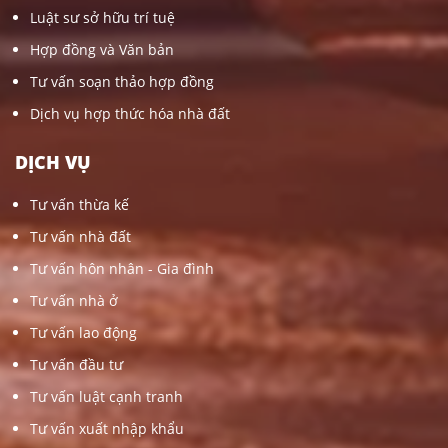
Luật sư sở hữu trí tuệ
Hợp đồng và Văn bản
Tư vấn soạn thảo hợp đồng
Dịch vụ hợp thức hóa nhà đất
DỊCH VỤ
Tư vấn thừa kế
Tư vấn nhà đất
Tư vấn hôn nhân - Gia đình
Tư vấn nhà ở
Tư vấn lao động
Tư vấn đầu tư
Tư vấn luật cạnh tranh
Tư vấn xuất nhập khẩu