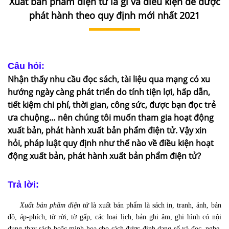
Xuất bản phẩm điện tử là gì và điều kiện để được
DỊCH
VỤ
phát hành theo quy định mới nhất 2021
VĂN
BẢN
Câu hỏi:
THỦ
Nhận thấy nhu cầu đọc sách, tài liệu qua mạng có xu
TỤC
hướng ngày càng phát triển do tính tiện lợi, hấp dẫn,
tiết kiệm chi phí, thời gian, công sức, được bạn đọc trẻ
LIÊN
ưa chuộng… nên chúng tôi muốn tham gia hoạt động
HỆ
xuất bản, phát hành xuất bản phẩm điện tử. Vậy xin
hỏi, pháp luật quy định như thế nào về điều kiện hoạt
động xuất bản, phát hành xuất bản phẩm điện tử?
Trả lời:
Xuất bản phẩm điện tử
là xuất bản phẩm là sách in, tranh, ảnh, bản
đồ, áp-phích, tờ rời, tờ gấp, các loại lịch, bản ghi âm, ghi hình có nội
dung thay sách hoặc minh họa cho sách được định dạng số và đọc, nghe,