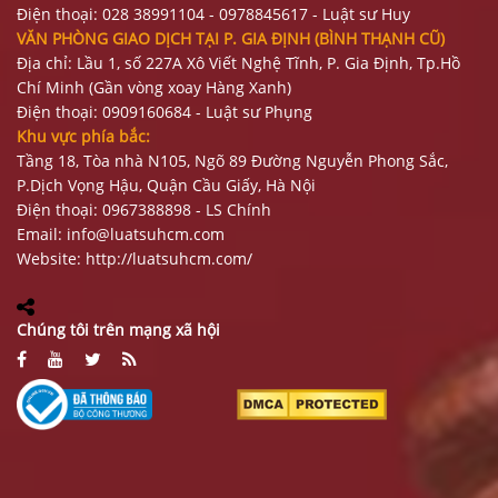
Điện thoại:
028 38991104 - 0978845617
- Luật sư Huy
VĂN PHÒNG GIAO DỊCH TẠI P. GIA ĐỊNH (BÌNH THẠNH CŨ)
Địa chỉ: Lầu 1, số 227A Xô Viết Nghệ Tĩnh, P. Gia Định
, Tp.Hồ
Chí Minh (Gần vòng xoay Hàng Xanh)
Điện thoại:
09
09160684 - Luật sư Phụng
Khu vực phía bắc:
Tầng 18, Tòa nhà N105, Ngõ 89 Đường Nguyễn Phong Sắc,
P.Dịch Vọng Hậu, Quận Cầu Giấy, Hà Nội
Điện thoại: 0967388898 - LS Chính
Email:
info@luatsuhcm.com
Website:
http://luatsuhcm.com/
Chúng tôi trên mạng xã hội