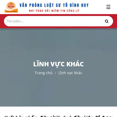
x
☰
GIỚI
THIỆU
LĨNH
VỰC
HÀNH
NGHỀ
LĨNH VỰC KHÁC
NGHIÊN
Trang chủ
Lĩnh vực khác
CỨU-
ẤN
PHẨM
HỎI
ĐÁP