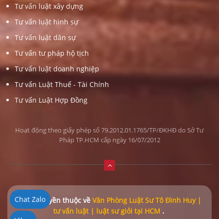
Tư vấn luật xây dựng
Tư vấn luật hình sự
Tư vấn luật dân sự
Tư vấn tư pháp hộ tịch
Tư vấn luật doanh nghiệp
Tư vấn Luật Thuế - Tài Chính
Tư vấn Luật Hợp Đồng
Hoạt động theo giấy phép số 79.2012.01.1765/TP/ĐKHĐ do Sở Tư
Pháp TP.HCM cấp ngày 16/07/2012
Chat Zalo
© Bản quyền thuộc về
Văn Phòng Luật Sư Tô Đình Huy |
tư vấn luật | luật sư giỏi tại HCM
.