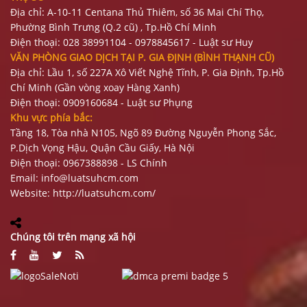
Địa chỉ: A-10-11 Centana Thủ Thiêm, số 36 Mai Chí Thọ,
Phường Bình Trưng (Q.2 cũ)
, Tp.Hồ Chí Minh
Điện thoại:
028 38991104 - 0978845617
- Luật sư Huy
VĂN PHÒNG GIAO DỊCH TẠI P. GIA ĐỊNH (BÌNH THẠNH CŨ)
Địa chỉ: Lầu 1, số 227A Xô Viết Nghệ Tĩnh, P. Gia Định
, Tp.Hồ
Chí Minh (Gần vòng xoay Hàng Xanh)
Điện thoại:
09
09160684 - Luật sư Phụng
Khu vực phía bắc:
Tầng 18, Tòa nhà N105, Ngõ 89 Đường Nguyễn Phong Sắc,
P.Dịch Vọng Hậu, Quận Cầu Giấy, Hà Nội
Điện thoại: 0967388898 - LS Chính
Email:
info@luatsuhcm.com
Website:
http://luatsuhcm.com/
Chúng tôi trên mạng xã hội