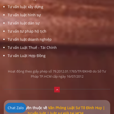
Tư vấn luật xây dựng
Tư vấn luật hình sự
Tư vấn luật dân sự
Tư vấn tư pháp hộ tịch
Tư vấn luật doanh nghiệp
Tư vấn Luật Thuế - Tài Chính
Tư vấn Luật Hợp Đồng
Hoạt động theo giấy phép số 79.2012.01.1765/TP/ĐKHĐ do Sở Tư
Pháp TP.HCM cấp ngày 16/07/2012
Chat Zalo
© Bản quyền thuộc về
Văn Phòng Luật Sư Tô Đình Huy |
tư vấn luật | luật sư giỏi tại HCM
.