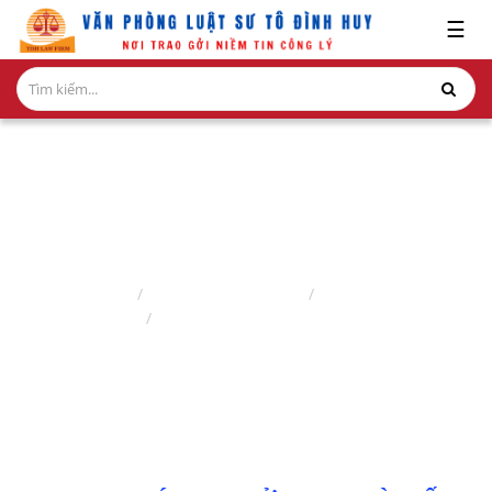
x
☰
GIỚI
THIỆU
LĨNH
VỰC
HÀNH
NGHỀ
DỊCH VỤ TÁCH THỬA NHÀ ĐẤT
NGHIÊN
Trang chủ
Lĩnh vực hành nghề
Luật sư nhà đất
CỨU-
Dịch vụ tách thửa nhà đất
ẤN
PHẨM
HỎI
ĐÁP