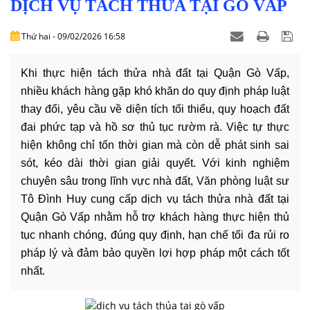
DỊCH
DỊCH VỤ TÁCH THỬA TẠI GÒ VẤP
VỤ
Thứ hai - 09/02/2026 16:58
VĂN
BẢN
Khi thực hiện tách thửa nhà đất tại Quận Gò Vấp,
nhiều khách hàng gặp khó khăn do quy định pháp luật
THỦ
thay đổi, yêu cầu về diện tích tối thiểu, quy hoạch đất
TỤC
đai phức tạp và hồ sơ thủ tục rườm rà. Việc tự thực
hiện không chỉ tốn thời gian mà còn dễ phát sinh sai
LIÊN
sót, kéo dài thời gian giải quyết. Với kinh nghiệm
HỆ
chuyên sâu trong lĩnh vực nhà đất, Văn phòng luật sư
Tô Đình Huy cung cấp dịch vụ tách thửa nhà đất tại
Quận Gò Vấp nhằm hỗ trợ khách hàng thực hiện thủ
tục nhanh chóng, đúng quy định, hạn chế tối đa rủi ro
pháp lý và đảm bảo quyền lợi hợp pháp một cách tốt
nhất.