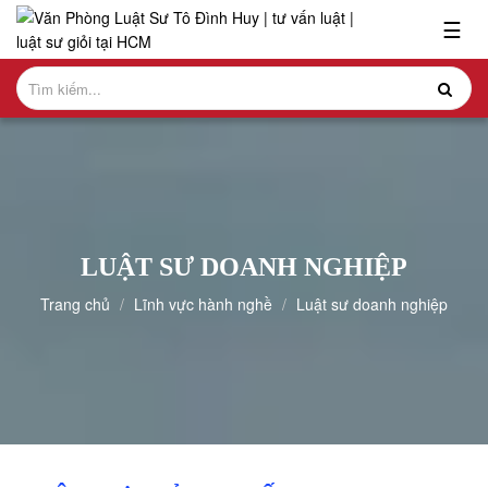
x
☰
GIỚI
THIỆU
LĨNH
VỰC
HÀNH
NGHỀ
LUẬT SƯ DOANH NGHIỆP
NGHIÊN
Trang chủ
Lĩnh vực hành nghề
Luật sư doanh nghiệp
CỨU-
ẤN
PHẨM
HỎI
ĐÁP