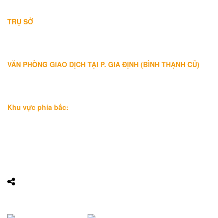
THÔNG TIN LIÊN HỆ
TRỤ SỞ
Địa chỉ: A-10-11 Centana Thủ Thiêm, số 36 Mai Chí Thọ, Phường
Bình Trưng (Q.2 cũ)
, Tp.Hồ Chí Minh
Điện thoại:
028 38991104 - 0978845617
- Luật sư Huy
VĂN PHÒNG GIAO DỊCH TẠI P. GIA ĐỊNH (BÌNH THẠNH CŨ)
Địa chỉ: Lầu 1, số 227A Xô Viết Nghệ Tĩnh, P. Gia Định
, Tp.Hồ
Chí Minh (Gần vòng xoay Hàng Xanh)
Điện thoại:
09
09160684 - Luật sư Phụng
Khu vực phía bắc:
Tầng 18, Tòa nhà N105, Ngõ 89 Đường Nguyễn Phong Sắc,
P.Dịch Vọng Hậu, Quận Cầu Giấy, Hà Nội
Điện thoại: 0967388898 - LS Chính
Email:
info@luatsuhcm.com
Website:
http://luatsuhcm.com/
Chúng tôi trên mạng xã hội