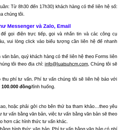
tuần: Từ 8h30 đến 17h30) khách hàng có thể liên hệ số:
a chúng tôi.
như Messenger và Zalo, Email
để gọi điện trực tiếp, gọi và nhắn tin và các công cụ
, vui lòng click vào biểu tượng cần liên hệ để nhanh
n văn bản, quý khách hàng có thể liên hệ theo Forms liên
úng tôi theo địa chỉ:
info@luatsuhcm.com
, Chúng tôi sẽ
thu phí tư vấn. Phí tư vấn chúng tôi sẽ liên hệ báo với
ừ
100.000 đồng
/tình huống.
 cao, hoặc phải gởi cho bên thứ ba tham khảo…theo yêu
 tư vấn bằng văn bản, việc tư vấn bằng văn bản sẽ theo
o hơn các hình thức tư vấn khác.
ấn bằng hình thức văn bản. Phí tư vấn bằng văn bản có phí