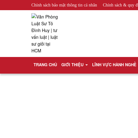
Chính sách bảo mật thông tin cá nhân
Chính sách & quy đ
TRANG CHỦ
GIỚI THIỆU
LĨNH VỰC HÀNH NGHỀ