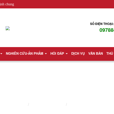
ịnh chung
SỐ ĐIỆN THOẠI:
09788
NGHIÊN CỨU-ẤN PHẨM
HỎI ĐÁP
DỊCH VỤ
VĂN BẢN
THỦ
LUẬT SƯ DOANH NGHIỆP
Trang chủ
Lĩnh vực hành nghề
Luật sư doanh nghiệp