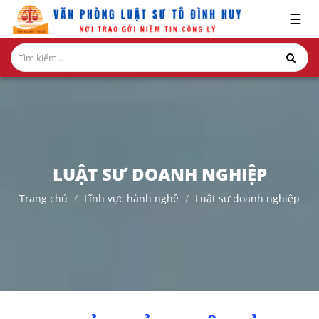
x
☰
GIỚI
THIỆU
LĨNH
VỰC
HÀNH
NGHỀ
LUẬT SƯ DOANH NGHIỆP
NGHIÊN
Trang chủ
Lĩnh vực hành nghề
Luật sư doanh nghiệp
CỨU-
ẤN
PHẨM
HỎI
ĐÁP