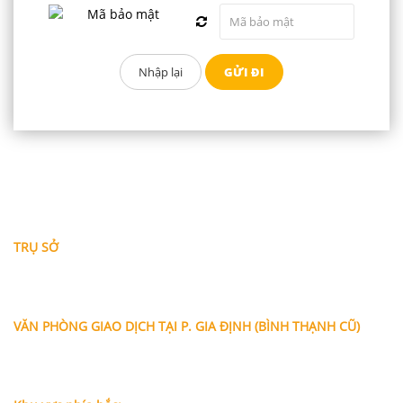
THÔNG TIN LIÊN HỆ
TRỤ SỞ
Địa chỉ: A-10-11 Centana Thủ Thiêm, số 36 Mai Chí Thọ,
Phường Bình Trưng (Q.2 cũ)
, Tp.Hồ Chí Minh
Điện thoại:
028 38991104 - 0978845617
- Luật sư Huy
VĂN PHÒNG GIAO DỊCH TẠI P. GIA ĐỊNH (BÌNH THẠNH CŨ)
Địa chỉ: Lầu 1, số 227A Xô Viết Nghệ Tĩnh, P. Gia Định
, Tp.Hồ
Chí Minh (Gần vòng xoay Hàng Xanh)
Điện thoại:
09
09160684 - Luật sư Phụng