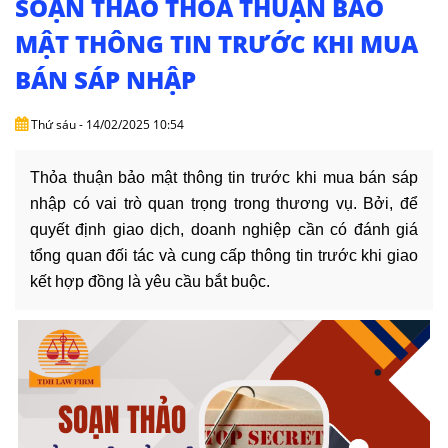
SOẠN THẢO THỎA THUẬN BẢO
DỊCH
VỤ
MẬT THÔNG TIN TRƯỚC KHI MUA
BÁN SÁP NHẬP
VĂN
BẢN
Thứ sáu - 14/02/2025 10:54
THỦ
TỤC
Thỏa thuận bảo mật thông tin trước khi mua bán sáp
nhập có vai trò quan trọng trong thương vụ. Bởi, để
LIÊN
quyết định giao dịch, doanh nghiệp cần có đánh giá
HỆ
tổng quan đối tác và cung cấp thông tin trước khi giao
kết hợp đồng là yêu cầu bắt buộc.