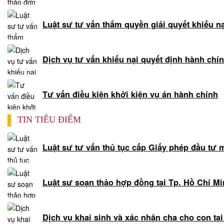
giải
quyết
Luật sư tư vấn thẩm quyền giải quyết khiếu n
tranh
chấp
nội
Dịch vụ tư vấn khiếu nại quyết định hành chí
bộ
Luật
sư
Tư vấn điều kiện khởi kiện vụ án hành chính
tranh
tụng
TIN TIÊU ĐIỂM
Luật
sư
Luật sư tư vấn thủ tục cấp Giấy phép đầu tư 
nhà
đất
Giải
Luật sư soạn thảo hợp đồng tại Tp. Hồ Chí M
quyết
tranh
chấp
Dịch vụ khai sinh và xác nhận cha cho con tạ