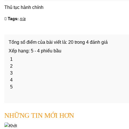
riêng
cho
Thủ tục hành chính
doanh
Tags:
n/a
nghiệp
Dịch
vụ
Tổng số điểm của bài viết là: 20 trong 4 đánh giá
mua
bán,
Xếp hạng:
5
-
4
phiếu bầu
sáp
1
nhập
2
Dịch
3
vụ
4
đăng
5
ký
kinh
doanh
NHỮNG TIN MỚI HƠN
Tư
vấn