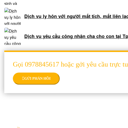
đất
đai
Dịch vụ ly hôn với người mất tích, mất liên lạ
Dịch
vụ
hợp
Dịch vụ yêu cầu công nhận cha cho con tại T
thức
hóa
nhà
đất
Gọi 0978845617 hoặc gởi yêu cầu trực t
Dịch
vụ
GỬI PHẢN HỒI
đăng
bộ
nhà
đất
Dịch
vụ
THÔNG TIN LIÊN HỆ
chuyển