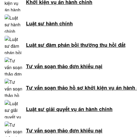
đầu
Khởi kiện vụ án hành chính
tư
nước
Luật sư hành chính
ngoài
Tư
vấn
Luật sư đàm phán bồi thường thu hồi đất
soạn
thảo
hợp
Tư vấn soạn thảo đơn khiếu nại
đồng
Tư
vấn
Tư vấn soạn thảo hồ sơ khởi kiện vụ án hành
phá
sản
doanh
Luật sư giải quyết vụ án hành chính
nghiệp
Tư
Tư vấn soạn thảo đơn khiếu nại
vấn