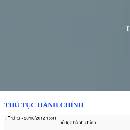
Văn
hóa
-
hoạt
động
Lĩnh
vực
hành
nghề
Luật
sư
doanh
nghiệp
Dịch
THỦ TỤC HÀNH CHÍNH
vụ
luật
Thứ tư - 20/06/2012 15:41
sư
Thủ tục hành chính