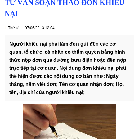
TƯ VẤN SOẠN THẢO ĐƠN KHIẾU
DỊCH
VỤ
NẠI
VĂN
Thứ sáu - 07/06/2013 12:04
BẢN
Người khiếu nại phải làm đơn gửi đến các cơ
THỦ
quan, tổ chức, cá nhân có thẩm quyền bằng hình
TỤC
thức nộp đơn qua đường bưu điện hoặc đến nộp
trực tiếp tại cơ quan. Nội dung đơn khiếu nại phải
LIÊN
thể hiện được các nội dung cơ bản như: Ngày,
HỆ
tháng, năm viết đơn; Tên cơ quan nhận đơn; Họ,
tên, địa chỉ của người khiếu nại;