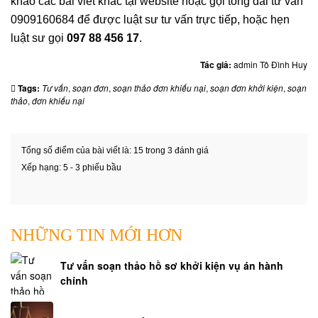
khảo các bài viết khác tại website hoặc gọi tổng đài tư vấn
0909160684 để được luật sư tư vấn trực tiếp, hoặc hẹn
luật sư gọi
097 88 456 17
.
Tác giả:
admin Tô Đình Huy
Tags:
Tư vấn
,
soạn đơn
,
soạn thảo đơn khiếu nại
,
soạn đơn khởi kiện
,
soạn
thảo
,
đơn khiếu nại
Tổng số điểm của bài viết là: 15 trong 3 đánh giá
Xếp hạng:
5
-
3
phiếu bầu
NHỮNG TIN MỚI HƠN
Tư vấn soạn thảo hồ sơ khởi kiện vụ án hành
chính