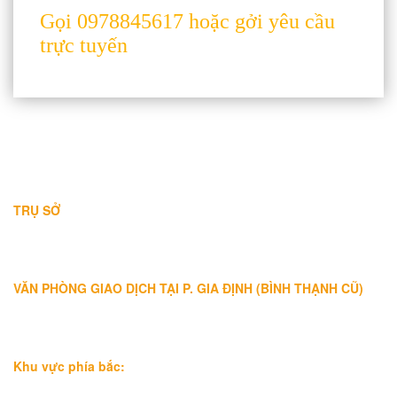
Gọi 0978845617 hoặc gởi yêu cầu
trực tuyến
THÔNG TIN LIÊN HỆ
TRỤ SỞ
Địa chỉ: A-10-11 Centana Thủ Thiêm, số 36 Mai Chí Thọ, Phường
Bình Trưng (Q.2 cũ)
, Tp.Hồ Chí Minh
Điện thoại:
028 38991104 - 0978845617
- Luật sư Huy
VĂN PHÒNG GIAO DỊCH TẠI P. GIA ĐỊNH (BÌNH THẠNH CŨ)
Địa chỉ: Lầu 1, số 227A Xô Viết Nghệ Tĩnh, P. Gia Định
, Tp.Hồ
Chí Minh (Gần vòng xoay Hàng Xanh)
Điện thoại:
09
09160684 - Luật sư Phụng
Khu vực phía bắc:
Tầng 18, Tòa nhà N105, Ngõ 89 Đường Nguyễn Phong Sắc,