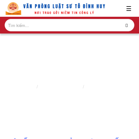
x
☰
GIỚI
THIỆU
LĨNH
VỰC
HÀNH
NGHỀ
LUẬT SƯ HÀNH CHÍNH
NGHIÊN
Trang chủ
Lĩnh vực hành nghề
Luật sư hành chính
CỨU-
ẤN
PHẨM
HỎI
ĐÁP