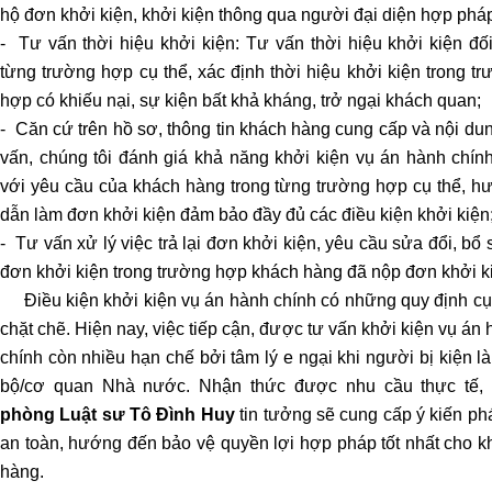
hộ đơn khởi kiện, khởi kiện thông qua người đại diện hợp phá
TRANH
- Tư vấn thời hiệu khởi kiện: Tư vấn thời hiệu khởi kiện đố
CHẤP
TÀI
từng trường hợp cụ thể, xác định thời hiệu khởi kiện trong t
SẢN
hợp có khiếu nại, sự kiện bất khả kháng, trở ngại khách quan;
CHUNG
- Căn cứ trên hồ sơ, thông tin khách hàng cung cấp và nội du
SAU
vấn, chúng tôi đánh giá khả năng khởi kiện vụ án hành chính
LY
với yêu cầu của khách hàng trong từng trường hợp cụ thể, h
HÔN
dẫn làm đơn khởi kiện đảm bảo đầy đủ các điều kiện khởi kiện
- Tư vấn xử lý việc trả lại đơn khởi kiện, yêu cầu sửa đổi, bổ
THỎA
đơn khởi kiện trong trường hợp khách hàng đã nộp đơn khởi k
THUẬN
Điều kiện khởi kiện vụ án hành chính có những quy định cụ 
PHÂN
chặt chẽ. Hiện nay, việc tiếp cận, được tư vấn khởi kiện vụ án
CHIA
TÀI
chính còn nhiều hạn chế bởi tâm lý e ngại khi người bị kiện l
SẢN
bộ/cơ quan Nhà nước. Nhận thức được nhu cầu thực tế,
TRONG
phòng Luật sư Tô Đình Huy
tin tưởng sẽ cung cấp ý kiến ph
THỜI
an toàn, hướng đến bảo vệ quyền lợi hợp pháp tốt nhất cho k
KỲ
hàng.
HÔN