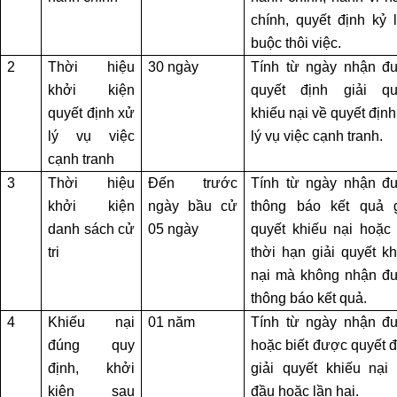
HÓA
chính, quyết định kỷ l
NHÀ
ĐẤT
buộc thôi việc.
2
Thời hiệu
30 ngày
Tính từ ngày nhận đ
DỊCH
khởi kiện
quyết định giải qu
VỤ
quyết định xử
khiếu nại về quyết địn
ĐĂNG
lý vụ việc
lý vụ việc cạnh tranh.
BỘ
cạnh tranh
NHÀ
3
Thời hiệu
Đến trước
Tính từ ngày nhận đ
ĐẤT
khởi kiện
ngày bầu cử
thông báo kết quả g
danh sách cử
05 ngày
quyết khiếu nại hoặc 
DỊCH
tri
thời hạn giải quyết kh
VỤ
nại mà không nhận đ
CHUYỂN
thông báo kết quả.
MỤC
ĐÍCH
4
Khiếu nại
01 năm
Tính từ ngày nhận đ
QUYỀN
đúng quy
hoặc biết được quyết đ
SỬ
định, khởi
giải quyết khiếu nại 
DỤNG
kiện sau
đầu hoặc lần hai.