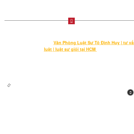
HỎI
TP.HCM cấp ngày 16/07/2012
ĐÁP
LUẬT
XÂY
DỰNG
© Bản quyền thuộc về
Văn Phòng Luật Sư Tô Đình Huy | tư v
HỎI
luật | luật sư giỏi tại HCM
.
ĐÁP
LUẬT
Chính sách bảo mật thông tin cá nhân
HÌNH
Chính sách & quy định chung
SỰ
HỎI
ĐÁP
LUẬT
DÂN
SỰ
HỎI