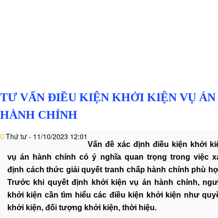
BẬT
Luật sư hành chính
+
VĂN
HÓA
-
HOẠT
ĐỘNG
TƯ VẤN ĐIỀU KIỆN KHỞI KIỆN VỤ ÁN
LĨNH
HÀNH CHÍNH
VỰC
HÀNH
Thứ tư - 11/10/2023 12:01
NGHỀ
Vấn đề xác định điều kiện khởi ki
vụ án hành chính có ý nghĩa quan trọng trong việc x
LUẬT
định cách thức giải quyết tranh chấp hành chính phù hợ
SƯ
Trước khi quyết định khởi kiện vụ án hành chính, ngư
DOANH
khởi kiện cần tìm hiểu các điều kiện khởi kiện như quy
NGHIỆP
khởi kiện, đối tượng khởi kiện, thời hiệu.