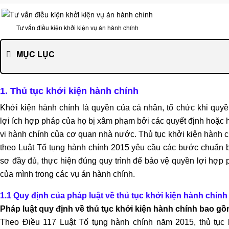
DỊCH
VỤ
Tư vấn điều kiện khởi kiện vụ án hành chính
LUẬT
SƯ
MỤC LỤC
RIÊNG
CHO
DOANH
1. Thủ tục khởi kiện hành chính
NGHIỆP
Khởi kiện hành chính là quyền của cá nhân, tổ chức khi quyề
DỊCH
lợi ích hợp pháp của họ bị xâm phạm bởi các quyết định hoặc
VỤ
vi hành chính của cơ quan nhà nước. Thủ tục khởi kiện hành 
MUA
theo Luật Tố tụng hành chính 2015 yêu cầu các bước chuẩn b
BÁN,
sơ đầy đủ, thực hiện đúng quy trình để bảo vệ quyền lợi hợp
SÁP
của mình trong các vụ án hành chính.
NHẬP
1.1 Quy định của pháp luật về thủ tục khởi kiện hành chính
DỊCH
Pháp luật quy định về thủ tục khởi kiện hành chính bao gồ
VỤ
Theo Điều 117 Luật Tố tụng hành chính năm 2015, thủ tục 