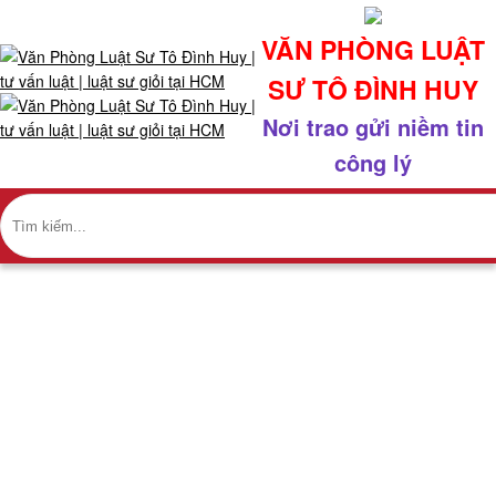
x
VĂN PHÒNG LUẬT
GIỚI
SƯ TÔ ĐÌNH HUY
THIỆU
Nơi trao gửi niềm tin
+
công lý
VỀ
CHÚNG
TÔI
+
NHÂN
SỰ
+
LUẬT SƯ HÀNH CHÍNH
GIAO
DỊCH
Trang chủ
NỔI
Lĩnh vực hành nghề