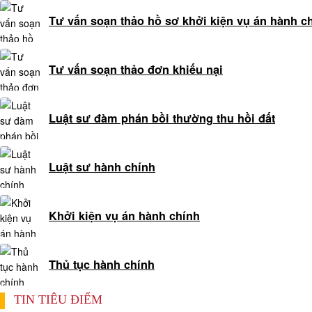
LUẬT
Tư vấn soạn thảo hồ sơ khởi kiện vụ án hành c
TƯ
VẤN
Tư vấn soạn thảo đơn khiếu nại
LUẬT
HÌNH
SỰ
Luật sư đàm phán bồi thường thu hồi đất
QUA
TỔNG
ĐÀI
Luật sư hành chính
0978845617
TỔNG
Khởi kiện vụ án hành chính
ĐÀI
TƯ
VẤN
Thủ tục hành chính
LUẬT
ĐẤT
TIN TIÊU ĐIỂM
ĐAI