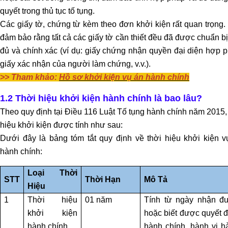
TỤNG
quyết trong thủ tục tố tụng.
Các giấy tờ, chứng từ kèm theo đơn khởi kiện rất quan trọng
LUẬT
đảm bảo rằng tất cả các giấy tờ cần thiết đều đã được chuẩn b
SƯ
đủ và chính xác (ví dụ: giấy chứng nhận quyền đại diện hợp 
NHÀ
giấy xác nhận của người làm chứng, v.v.).
ĐẤT
>> Tham khảo:
Hồ sơ khởi kiện vụ án hành chính
GIẢI
1.2 Thời hiệu khởi kiện hành chính là bao lâu?
QUYẾT
Theo quy định tại Điều 116 Luật Tố tụng hành chính năm 2015,
TRANH
hiệu khởi kiện được tính như sau:
CHẤP
Dưới đây là bảng tóm tắt quy định về thời hiệu khởi kiện v
ĐẤT
hành chính:
ĐAI
Loại Thời
STT
Thời Hạn
Mô Tả
DỊCH
Hiệu
VỤ
1
Thời hiệu
01 năm
Tính từ ngày nhận đ
HỢP
khởi kiện
hoặc biết được quyết đ
THỨC
hành chính
hành chính, hành vi h