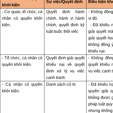
SƯ
Sự việc/Quyết định
Điều kiện kh
khởi kiện
GIẢI
- Cơ quan, tổ chức, cá
Quyết định hành
- Không đồng
QUYẾT
TRANH
nhân có quyền khởi
chính, hành vi hành
vi đó.
CHẤP
kiện.
chính, quyết định kỷ
- Đã khiếu n
LAO
luật buộc thôi việc
giải quyết m
ĐỘNG
giải quyết h
không đồng ý
TƯ
khiếu nại.
VẤN
- Tổ chức, cá nhân có
Quyết định giải quyết
- Không đồng
PHÁP
quyền khởi kiện.
khiếu nại về quyết
quyết khiếu 
LUẬT
định xử lý vụ việc
vụ việc cạnh t
LAO
cạnh tranh
ĐỘNG
- Cá nhân có quyền
Danh sách cử tri
- Đã khiếu n
khởi kiện.
quyền giải q
HÔN
NHÂN
không được gi
-
pháp luật quy
GIA
nhưng không 