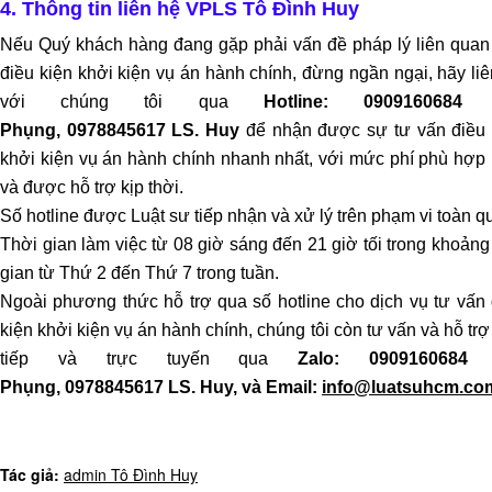
4. Thông tin liên hệ VPLS Tô Đình Huy
NHÂN
Nếu Quý khách hàng đang gặp phải vấn đề pháp lý liên quan
điều kiện khởi kiện vụ án hành chính, đừng ngần ngại, hãy li
LUẬT
SƯ
với chúng tôi qua
Hotline: 0909160684 
DÂN
Phụng, 0978845617 LS. Huy
để nhận được sự tư vấn điều 
SỰ
khởi kiện vụ án hành chính nhanh nhất, với mức phí phù hợp 
và được hỗ trợ kịp thời.
TƯ
Số hotline được Luật sư tiếp nhận và xử lý trên phạm vi toàn q
VẤN
Thời gian làm việc từ 08 giờ sáng đến 21 giờ tối trong khoảng
LẬP
gian từ Thứ 2 đến Thứ 7 trong tuần.
DI
Ngoài phương thức hỗ trợ qua số hotline cho dịch vụ tư vấn 
CHÚC
kiện khởi kiện vụ án hành chính, chúng tôi còn tư vấn và hỗ trợ
tiếp và trực tuyến qua
Zalo: 0909160684 
DỊCH
Phụng, 0978845617 LS. Huy, và Email:
info@luatsuhcm.co
VỤ
KÊ
KHAI
DI
Tác giả:
admin Tô Đình Huy