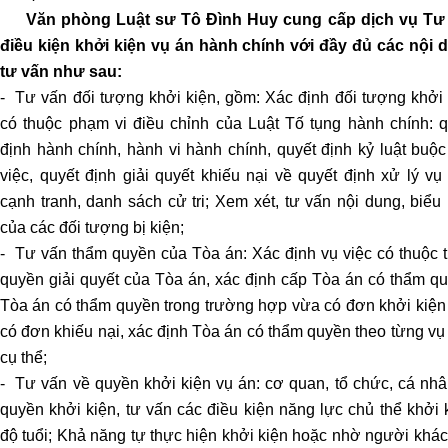
HÔN
Văn phòng Luật sư Tô Đình Huy cung cấp dịch vụ Tư
CÓ
điều kiện khởi kiện vụ án hành chính với đầy đủ các nội 
YẾU
tư vấn như sau:
TỐ
- Tư vấn đối tượng khởi kiện, gồm: Xác định đối tượng khởi 
NƯỚC
có thuộc phạm vi điều chỉnh của Luật Tố tụng hành chính: q
NGOÀI
định hành chính, hành vi hành chính, quyết định kỷ luật buộc
việc, quyết định giải quyết khiếu nại về quyết định xử lý vụ
TƯ
cạnh tranh, danh sách cử tri; Xem xét, tư vấn nội dung, biểu
VẤN
của các đối tượng bị kiện;
GIÀNH
QUYỀN
- Tư vấn thẩm quyền của Tòa án: Xác định vụ việc có thuộc 
NUÔI
quyền giải quyết của Tòa án, xác định cấp Tòa án có thẩm qu
CON
Tòa án có thẩm quyền trong trường hợp vừa có đơn khởi kiện
KHI
có đơn khiếu nại, xác định Tòa án có thẩm quyền theo từng vụ
LY
cụ thể;
HÔN
- Tư vấn về quyền khởi kiện vụ án: cơ quan, tổ chức, cá nhâ
quyền khởi kiện, tư vấn các điều kiện năng lực chủ thể khởi 
TƯ
độ tuổi; Khả năng tự thực hiện khởi kiện hoặc nhờ người khá
VẤN