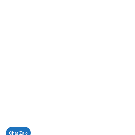
ĐÁP
LUẬT
SỞ
HỮU
TRÍ
TUỆ
DỊCH
VỤ
VĂN
BẢN
THỦ
TỤC
LIÊN
HỆ
Chat Zalo