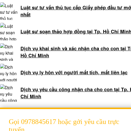
0909
Luật sư tư vấn thủ tục cấp Giấy phép đầu tư mớ
160684
nhất
TỔNG
ĐÀI
Luật sư soạn thảo hợp đồng tại Tp. Hồ Chí Min
TƯ
VẤN
Dịch vụ khai sinh và xác nhận cha cho con tại T
LUẬT
Hồ Chí Minh
LAO
ĐỘNG
0978845617
Dịch vụ ly hôn với người mất tích, mất liên lạc
TỔNG
Dịch vụ yêu cầu công nhận cha cho con tại Tp.
ĐÀI
Chí Minh
TƯ
VẤN
LUẬT
HÔN
Gọi 0978845617 hoặc gởi yêu cầu trực
NHÂN
tuyến