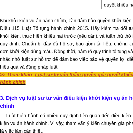
ĐÌNH
quyết khiếu nạ
TƯ
Khi khởi kiện vụ án hành chính, cần đảm bảo quyền khởi kiện
VẤN
Điều 115 Luật Tố tụng hành chính 2015. Hãy kiểm tra đối t
ĐƠN
khởi kiện, thực hiện khiếu nại trước (nếu cần), và tuân thủ thờ
PHƯƠNG
quy định. Chuẩn bị đầy đủ hồ sơ, bao gồm tài liệu, chứng c
LY
HÔN
đơn khởi kiện đúng mẫu. Đồng thời, nắm rõ quy trình tố tụng v
nhắc nhờ luật sư hỗ trợ để đảm bảo việc bảo vệ quyền lợi di
hiệu quả và đúng pháp luật.
TƯ
VẤN
>> Tham khảo:
Luật sư tư vấn thẩm quyền giải quyết khiếu
THUẬN
hành chính
TÌNH
LY
3. Dịch vụ luật sư tư vấn điều kiện khởi kiện vụ án 
HÔN
chính
Luật hiện hành có nhiều quy định liên quan đến điều kiện 
TƯ
kiện vụ án hành chính. Vì vậy, tham vấn ý kiến chuyên gia ph
VẤN
LY
là việc làm cần thiết.