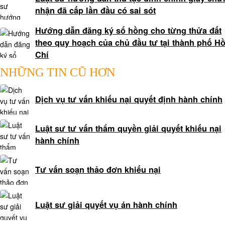
HÌNH
nhận đã cấp lần đầu có sai sót
SỰ
Hướng dẫn đăng ký sổ hồng cho từng thửa đất
theo quy hoạch của chủ đầu tư tại thành phố H
LUẬT
Chí
SƯ
HÀNH
NHỮNG TIN CŨ HƠN
CHÍNH
Dịch vụ tư vấn khiếu nại quyết định hành chính
LUẬT
SƯ
Luật sư tư vấn thẩm quyền giải quyết khiếu nại
SỞ
hành chính
HỮU
TRÍ
TUỆ
Tư vấn soạn thảo đơn khiếu nại
TƯ
VẤN
Luật sư giải quyết vụ án hành chính
PHÁP