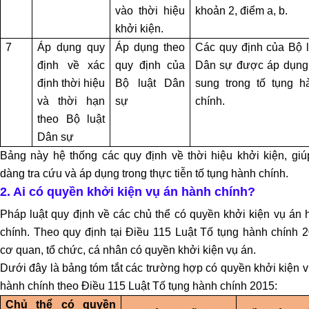
VỤ
vào thời hiệu
khoản 2, điểm a, b.
HOÀN
khởi kiện.
CÔNG
7
Áp dụng quy
Áp dụng theo
Các quy định của Bộ l
NHÀ
định về xác
quy định của
Dân sự được áp dụng
Ở
định thời hiệu
Bộ luật Dân
sung trong tố tụng h
và thời hạn
sự
chính.
LUẬT
theo Bộ luật
SƯ
Dân sự
KINH
Bảng này hệ thống các quy định về thời hiệu khởi kiện, giú
TẾ
dàng tra cứu và áp dụng trong thực tiễn tố tụng hành chính.
2. Ai có quyền khởi kiện vụ án hành chính?
LAO
ĐỘNG
Pháp luật quy định về các chủ thể có quyền khởi kiện vụ án 
-
chính. Theo quy định tại Điều 115 Luật Tố tụng hành chính 2
BẢO
cơ quan, tổ chức, cá nhân có quyền khởi kiện vụ án.
HIỂM
Dưới đây là bảng tóm tắt các trường hợp có quyền khởi kiện 
hành chính theo Điều 115 Luật Tố tụng hành chính 2015:
LUẬT
Chủ thể có quyền