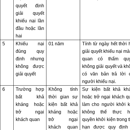
ĐẤT
quyết định
giải quyết
DỊCH
khiếu nại lần
VỤ
đầu hoặc lần
TÁCH
hai
THỬA
NHÀ
5
Khiếu nại
01 năm
Tính từ ngày hết thời 
ĐẤT
đúng quy
giải quyết khiếu nại m
định nhưng
quan có thẩm qu
DỊCH
không được
không giải quyết và kh
VỤ
giải quyết
có văn bản trả lời 
XIN
người khiếu nại.
GIẤY
6
Trường hợp
Không tính
Sự kiện bất khả kh
PHÉP
bất khả
thời gian sự
hoặc trở ngại khách q
XÂY
kháng hoặc
kiện bất khả
làm cho người khởi k
DỰNG
trở ngại
kháng hoặc
không thể thực h
NHÀ
khách quan
trở ngại
quyền khởi kiện trong 
khách quan
hạn được quy định 
DỊCH