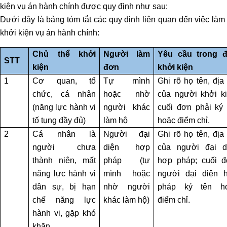
ĐĂNG
kiện vụ án hành chính được quy định như sau:
KÝ
Dưới đây là bảng tóm tắt các quy định liên quan đến việc là
KINH
khởi kiện vụ án hành chính:
DOANH
Chủ thể khởi
Người làm
Yêu cầu trong 
STT
TƯ
kiện
đơn
khởi kiện
VẤN
1
Cơ quan, tổ
Tự mình
Ghi rõ họ tên, địa
ĐẦU
chức, cá nhân
hoặc nhờ
của người khởi ki
TƯ
(năng lực hành vi
người khác
cuối đơn phải ký 
NƯỚC
tố tụng đầy đủ)
làm hộ
hoặc điểm chỉ.
NGOÀI
2
Cá nhân là
Người đại
Ghi rõ họ tên, địa
người chưa
diện hợp
của người đại d
TƯ
VẤN
thành niên, mất
pháp (tự
hợp pháp; cuối đ
SOẠN
năng lực hành vi
mình hoặc
người đại diện 
THẢO
dân sự, bị hạn
nhờ người
pháp ký tên h
HỢP
chế năng lực
khác làm hộ)
điểm chỉ.
ĐỒNG
hành vi, gặp khó
khăn