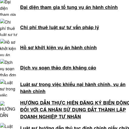
LUẬT
Đại diện tham gia tố tụng vụ án hành chính
SƯ
HÌNH
SỰ
Chi phí thuê luật sư tư vấn pháp lý
TƯ
VẤN
Hồ sơ khởi kiện vụ án hành chính
PHÁP
LUẬT
HÌNH
Dịch vụ soạn thảo đơn kháng cáo
SỰ
Luật sư trong việc khiếu nại hành chính, vụ án
DỊCH
hành chính
VỤ
LUẬT
HƯỚNG DẪN THỰC HIỆN ĐĂNG KÝ BIẾN ĐỘN
SƯ
ĐỐI VỚI CÁ NHÂN SỬ DỤNG ĐẤT THÀNH LẬP
BÀO
DOANH NGHIỆP TƯ NHÂN
CHỮA
ÁN
Luật sư hướng dẫn thủ tục đính chính giấy chứ