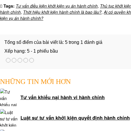
SẢN
Tags:
Tư vấn điều kiện khởi kiện vụ án hành chính
,
Thủ tục khởi kiệ
THỪA
hành chính
,
Thời hiệu khởi kiện hành chính là bao lâu?
,
Ai có quyền kh
KẾ
kiện vụ án hành chính?
TƯ
VẤN
Tổng số điểm của bài viết là: 5 trong 1 đánh giá
TRANH
CHẤP
Xếp hạng:
5
-
1
phiếu bầu
TÀI
SẢN
CHUNG
NHỮNG TIN MỚI HƠN
GIẢI
QUYẾT
Tư vấn khiếu nại hành vi hành chính
TRANH
CHẤP
DÂN
Luật sư tư vấn khởi kiện quyết định hành chính
SỰ