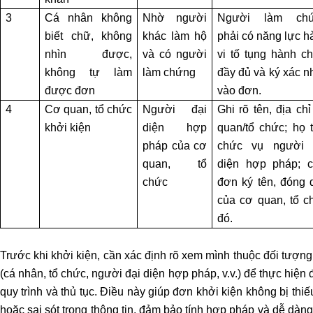
TƯ
3
Cá nhân không
Nhờ người
Người làm ch
VẤN
biết chữ, không
khác làm hộ
phải có năng lực h
PHÁ
nhìn được,
và có người
vi tố tụng hành ch
SẢN
không tự làm
làm chứng
đầy đủ và ký xác n
DOANH
NGHIỆP
được đơn
vào đơn.
4
Cơ quan, tổ chức
Người đại
Ghi rõ tên, địa ch
TƯ
khởi kiện
diện hợp
quan/tổ chức; họ t
VẤN
pháp của cơ
chức vụ người 
GIẢI
quan, tổ
diện hợp pháp; c
QUYẾT
chức
đơn ký tên, đóng 
TRANH
của cơ quan, tổ c
CHẤP
đó.
NỘI
BỘ
Trước khi khởi kiện, cần xác định rõ xem mình thuộc đối tượn
(cá nhân, tổ chức, người đại diện hợp pháp, v.v.) để thực hiện
LUẬT
SƯ
quy trình và thủ tục. Điều này giúp đơn khởi kiện không bị thiế
TRANH
hoặc sai sót trong thông tin, đảm bảo tính hợp pháp và dễ dàng