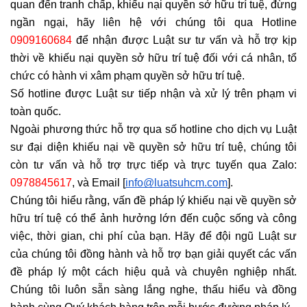
quan đến tranh chấp, khiếu nại quyền sở hữu trí tuệ, đừng 
ngần ngại, hãy liên hệ với chúng tôi qua Hotline 
0909160684
 để nhận được Luật sư tư vấn và hỗ trợ kịp 
thời về khiếu nại quyền sở hữu trí tuệ đối với cá nhân, tổ 
chức có hành vi xâm phạm quyền sở hữu trí tuệ.
Số hotline được Luật sư tiếp nhận và xử lý trên phạm vi 
toàn quốc.
Ngoài phương thức hỗ trợ qua số hotline cho dịch vụ Luật 
sư đại diện khiếu nại về quyền sở hữu trí tuệ, chúng tôi 
còn tư vấn và hỗ trợ trực tiếp và trực tuyến qua Zalo: 
0978845617
, và Email [
info@luatsuhcm.com
]. 
Chúng tôi hiểu rằng, vấn đề pháp lý khiếu nại về quyền sở 
hữu trí tuệ có thể ảnh hưởng lớn đến cuộc sống và công 
việc, thời gian, chi phí của bạn. Hãy để đội ngũ Luật sư 
của chúng tôi đồng hành và hỗ trợ bạn giải quyết các vấn 
đề pháp lý một cách hiệu quả và chuyên nghiệp nhất. 
Chúng tôi luôn sẵn sàng lắng nghe, thấu hiểu và đồng 