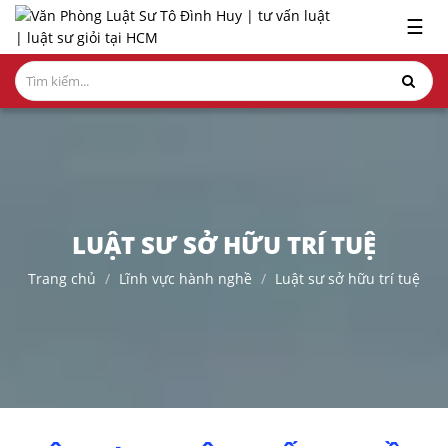
x
☰
GIỚI
THIỆU
LĨNH
VỰC
HÀNH
NGHỀ
LUẬT SƯ SỞ HỮU TRÍ TUỆ
NGHIÊN
Trang chủ
Lĩnh vực hành nghề
Luật sư sở hữu trí tuệ
CỨU-
ẤN
PHẨM
HỎI
ĐÁP