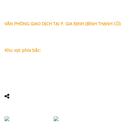
Địa chỉ: A-10-11 Centana Thủ Thiêm, số 36 Mai Chí Thọ,
Phường Bình Trưng (Q.2 cũ)
, Tp.Hồ Chí Minh
Điện thoại:
028 38991104 - 0978845617
- Luật sư Huy
VĂN PHÒNG GIAO DỊCH TẠI P. GIA ĐỊNH (BÌNH THẠNH CŨ)
Địa chỉ: Lầu 1, số 227A Xô Viết Nghệ Tĩnh, P. Gia Định
, Tp.Hồ
Chí Minh (Gần vòng xoay Hàng Xanh)
Điện thoại:
09
09160684 - Luật sư Phụng
Khu vực phía bắc:
Tầng 18, Tòa nhà N105, Ngõ 89 Đường Nguyễn Phong Sắc,
P.Dịch Vọng Hậu, Quận Cầu Giấy, Hà Nội
Điện thoại: 0967388898 - LS Chính
Email:
info@luatsuhcm.com
Website:
http://luatsuhcm.com/
Chúng tôi trên mạng xã hội