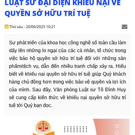
LUẬT SƯ ĐẠI DIỆN KHIẾU NẠI VỀ
DỊCH
VỤ
QUYỀN SỞ HỮU TRÍ TUỆ
VĂN
Thứ sáu - 20/06/2025 10:21
BẢN
Sự phát triển của khoa học công nghệ số toàn cầu làm 
THỦ
dấy lên những lo ngại của các cá nhân, tổ chức trong 
TỤC
việc bảo hộ quyền sở hữu trí tuệ đối với những sản 
phẩm/dịch vụ, dẫn đến nhiều tranh chấp xảy ra. Hiểu 
LIÊN
HỆ
biết về khiếu nại quyền sở hữu trí tuệ giúp Quý khách 
hàng chủ động hơn trong việc bảo vệ quyền và lợi ích 
của mình. Sau đây, Văn phòng Luật sư Tô Đình Huy 
sẽ cung cấp kiến thức về khiếu nại quyền sở hữu trí 
tuệ tới Quý bạn đọc. 