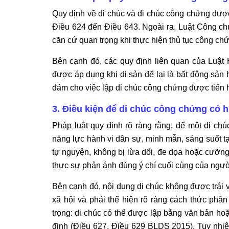
Quy định về di chúc và di chúc công chứng được 
Điều 624 đến Điều 643. Ngoài ra, Luật Công c
căn cứ quan trọng khi thực hiện thủ tục công chứ
Bên cạnh đó, các quy định liên quan của Luật
được áp dụng khi di sản để lại là bất động sản 
đảm cho việc lập di chúc công chứng được tiến 
3. Điều kiện để di chúc công chứng có h
Pháp luật quy định rõ ràng rằng, để một di chúc
năng lực hành vi dân sự, minh mẫn, sáng suốt tại
tự nguyện, không bị lừa dối, đe dọa hoặc cưỡng 
thực sự phản ánh đúng ý chí cuối cùng của người
Bên cạnh đó, nội dung di chúc không được trái 
xã hội và phải thể hiện rõ ràng cách thức phân
trọng: di chúc có thể được lập bằng văn bản ho
định (Điều 627, Điều 629 BLDS 2015). Tuy nhiên,