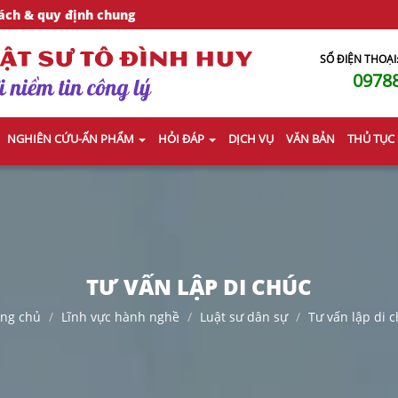
ách & quy định chung
SỐ ĐIỆN THOẠI
0978
NGHIÊN CỨU-ẤN PHẨM
HỎI ĐÁP
DỊCH VỤ
VĂN BẢN
THỦ TỤC
TƯ VẤN LẬP DI CHÚC
ang chủ
Lĩnh vực hành nghề
Luật sư dân sự
Tư vấn lập di 