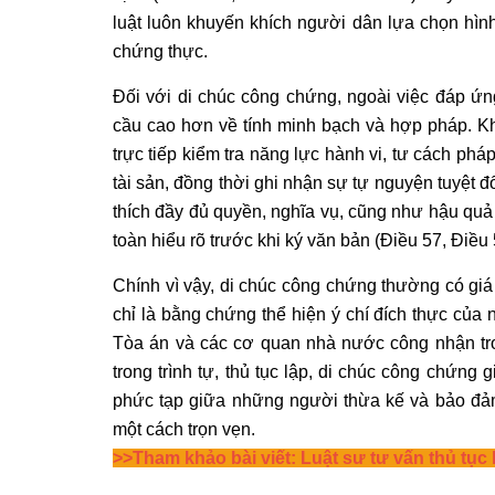
luật luôn khuyến khích người dân lựa chọn hìn
chứng thực.
Đối với di chúc công chứng, ngoài việc đáp ứng
cầu cao hơn về tính minh bạch và hợp pháp. Khi
trực tiếp kiểm tra năng lực hành vi, tư cách ph
tài sản, đồng thời ghi nhận sự tự nguyện tuyệt 
thích đầy đủ quyền, nghĩa vụ, cũng như hậu quả
toàn hiểu rõ trước khi ký văn bản (Điều 57, Điề
Chính vì vậy, di chúc công chứng thường có giá 
chỉ là bằng chứng thể hiện ý chí đích thực của
Tòa án và các cơ quan nhà nước công nhận tro
trong trình tự, thủ tục lập, di chúc công chứng 
phức tạp giữa những người thừa kế và bảo đảm
một cách trọn vẹn.
>>Tham khảo bài viết:
Luật sư tư vấn thủ tục 