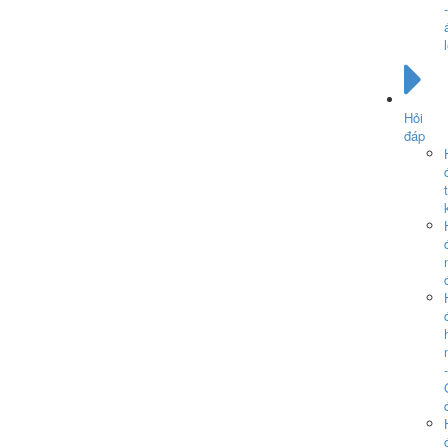
-
Hỏi
đáp
-