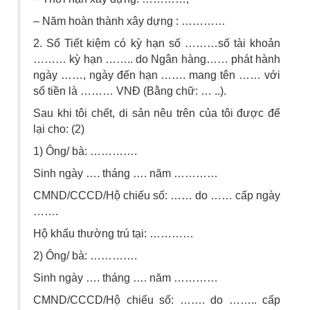
– Năm hoàn thành xây dựng : …………
2. Sổ Tiết kiệm có kỳ hạn số ………số tài khoản
……… kỳ hạn …….. do Ngân hàng…… phát hành
ngày ……, ngày đến hạn ……. mang tên …… với
số tiền là ……… VNĐ (Bằng chữ: … ..).
Sau khi tôi chết, di sản nêu trên của tôi được để
lại cho: (2)
1) Ông/ bà: ………….
Sinh ngày …. tháng …. năm …………
CMND/CCCD/Hộ chiếu số: …… do …… cấp ngày
…….
Hộ khẩu thường trú tại: …………
2) Ông/ bà: ………….
Sinh ngày …. tháng …. năm …………
CMND/CCCD/Hộ chiếu số: ……. do …….. cấp