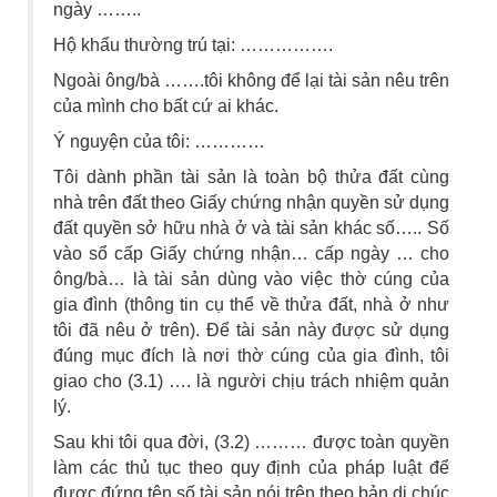
ngày ……..
Hộ khẩu thường trú tại: …………….
Ngoài ông/bà …….tôi không để lại tài sản nêu trên
của mình cho bất cứ ai khác.
Ý nguyện của tôi: …………
Tôi dành phần tài sản là toàn bộ thửa đất cùng
nhà trên đất theo Giấy chứng nhận quyền sử dụng
đất quyền sở hữu nhà ở và tài sản khác số….. Số
vào sổ cấp Giấy chứng nhận… cấp ngày … cho
ông/bà… là tài sản dùng vào việc thờ cúng của
gia đình (thông tin cụ thể về thửa đất, nhà ở như
tôi đã nêu ở trên). Để tài sản này được sử dụng
đúng mục đích là nơi thờ cúng của gia đình, tôi
giao cho (3.1) …. là người chịu trách nhiệm quản
lý.
Sau khi tôi qua đời, (3.2) ……… được toàn quyền
làm các thủ tục theo quy định của pháp luật để
được đứng tên số tài sản nói trên theo bản di chúc