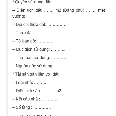
* Quyền sử dụng đất:
– Diện tích đất: ……. m2 (Bằng chữ: …….. mét
vuông)
– Địa chỉ thửa đất: ……………
– Thửa đất: ………..
– Tờ bản đồ: ………….
– Mục đích sử dụng: ………..
– Thời hạn sử dụng: ………….
– Nguồn gốc sử dụng: ……….
* Tài sản gắn liền với đất:
– Loại nhà: ………;
– Diện tích sàn: ……… m2
– Kết cấu nhà : ………….;
– Số tầng : ………….
– Thời hạn xây dựng: …………;