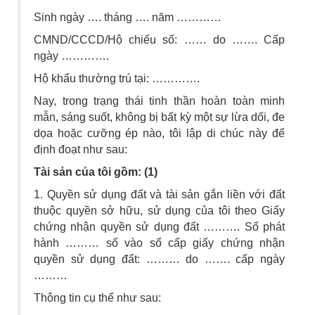
Sinh ngày …. tháng …. năm …………
CMND/CCCD/Hộ chiếu số: …… do ……. Cấp
ngày ………….
Hộ khẩu thường trú tại: ………….
Nay, trong trạng thái tinh thần hoàn toàn minh
mẫn, sáng suốt, không bị bất kỳ một sự lừa dối, đe
dọa hoặc cưỡng ép nào, tôi lập di chúc này để
định đoạt như sau:
Tài sản của tôi gồm: (1)
1. Quyền sử dụng đất và tài sản gắn liền với đất
thuộc quyền sở hữu, sử dụng của tôi theo Giấy
chứng nhận quyền sử dụng đất ………. Số phát
hành ……… số vào sổ cấp giấy chứng nhận
quyền sử dụng đất: ……… do ……. cấp ngày
………
Thông tin cụ thể như sau: