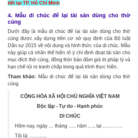
tiết tại TP. Hồ Chí Minh
4. Mẫu di chúc để lại tài sản dùng cho thờ
cúng
Dưới đây là mẫu di chúc để lại tài sản dùng cho thờ
cúng được xây dựng trên cơ sở quy định của Bộ luật
Dân sự 2015 về nội dung và hình thức của di chúc. Mẫu
này giúp cá nhân thể hiện rõ ý chí định đoạt tài sản cho
mục đích thờ cúng, đồng thời bảo đảm giá trị pháp lý và
hạn chế rủi ro tranh chấp trong quá trình thực hiện.
Tham khảo:
Mẫu di chúc để lại tài sản dùng cho thờ
cúng
CỘNG HÒA XÃ HỘI CHỦ NGHĨA VIỆT NAM
Độc lập - Tự do - Hạnh phúc
DI CHÚC
Hôm nay, ngày … tháng ….. năm …., tại …………
Tôi là: ………..