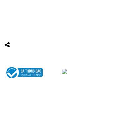
Tầng 18, Tòa nhà N105, Ngõ 89 Đường Nguyễn Phong Sắc,
P.Dịch Vọng Hậu, Quận Cầu Giấy, Hà Nội
Điện thoại: 0967388898 - LS Chính
Email:
info@luatsuhcm.com
Website:
http://luatsuhcm.com/
Chúng tôi trên mạng xã hội