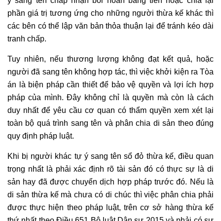
ý sang tên chấp nhận bồi hoàn bằng tiền hoặc chia lại
phần giá trị tương ứng cho những người thừa kế khác thì
các bên có thể lập văn bản thỏa thuận lại để tránh kéo dài
tranh chấp.
Tuy nhiên, nếu thương lượng không đạt kết quả, hoặc
người đã sang tên không hợp tác, thì việc khởi kiện ra Tòa
án là biện pháp cần thiết để bảo vệ quyền và lợi ích hợp
pháp của mình. Đây không chỉ là quyền mà còn là cách
duy nhất để yêu cầu cơ quan có thẩm quyền xem xét lại
toàn bộ quá trình sang tên và phân chia di sản theo đúng
quy định pháp luật.
Khi bị người khác tự ý sang tên sổ đỏ thừa kế, điều quan
trọng nhất là phải xác định rõ tài sản đó có thực sự là di
sản hay đã được chuyển dịch hợp pháp trước đó. Nếu là
di sản thừa kế mà chưa có di chúc thì việc phân chia phải
được thực hiện theo pháp luật, trên cơ sở hàng thừa kế
thứ nhất theo Điều 651 Bộ luật Dân sự 2015 và phải có sự