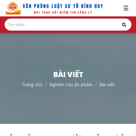
x
☰
GIỚI
THIỆU
LĨNH
VỰC
HÀNH
NGHỀ
BÀI VIẾT
NGHIÊN
Trang chủ
Nghiên cứu ấn phẩm
Bài viết
CỨU-
ẤN
PHẨM
HỎI
ĐÁP