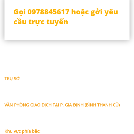
Gọi 0978845617 hoặc gởi yêu
cầu trực tuyến
THÔNG TIN LIÊN HỆ
TRỤ SỞ
Địa chỉ: A-10-11 Centana Thủ Thiêm, số 36 Mai Chí Thọ,
Phường Bình Trưng (Q.2 cũ)
, Tp.Hồ Chí Minh
Điện thoại:
028 38991104 - 0978845617
- Luật sư Huy
VĂN PHÒNG GIAO DỊCH TẠI P. GIA ĐỊNH (BÌNH THẠNH CŨ)
Địa chỉ: Lầu 1, số 227A Xô Viết Nghệ Tĩnh, P. Gia Định
, Tp.Hồ
Chí Minh (Gần vòng xoay Hàng Xanh)
Điện thoại:
09
09160684 - Luật sư Phụng
Khu vực phía bắc: