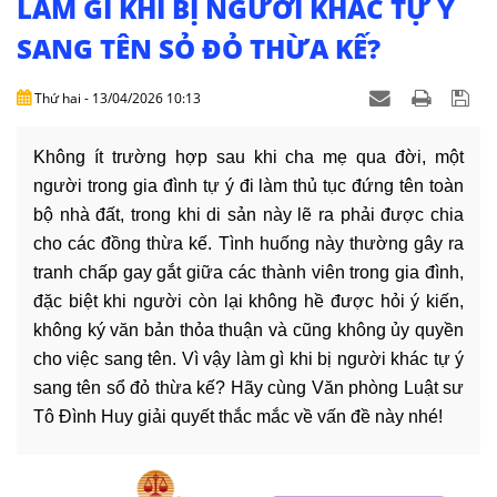
LÀM GÌ KHI BỊ NGƯỜI KHÁC TỰ Ý
DỊCH
VỤ
SANG TÊN SỎ ĐỎ THỪA KẾ?
VĂN
Thứ hai - 13/04/2026 10:13
BẢN
Không ít trường hợp sau khi cha mẹ qua đời, một
THỦ
người trong gia đình tự ý đi làm thủ tục đứng tên toàn
TỤC
bộ nhà đất, trong khi di sản này lẽ ra phải được chia
cho các đồng thừa kế. Tình huống này thường gây ra
LIÊN
HỆ
tranh chấp gay gắt giữa các thành viên trong gia đình,
đặc biệt khi người còn lại không hề được hỏi ý kiến,
không ký văn bản thỏa thuận và cũng không ủy quyền
cho việc sang tên. Vì vậy làm gì khi bị người khác tự ý
sang tên sổ đỏ thừa kế? Hãy cùng Văn phòng Luật sư
Tô Đình Huy giải quyết thắc mắc về vấn đề này nhé!