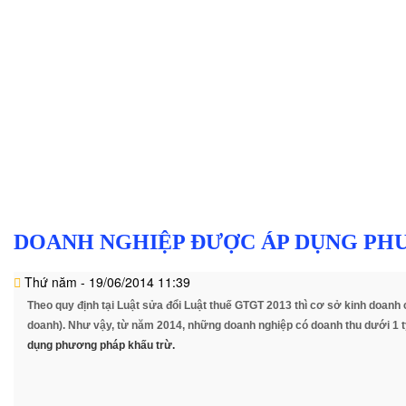
PH
vụ
Văn
bản
Thủ
tục
Liên
hệ
DOANH NGHIỆP ĐƯỢC ÁP DỤNG PH
Thứ năm - 19/06/2014 11:39
Theo quy định tại Luật sửa đổi Luật thuế GTGT 2013 thì cơ sở kinh doanh 
doanh). Như vậy, từ năm 2014, những doanh nghiệp có doanh thu dưới 1
dụng phương pháp khấu trừ.