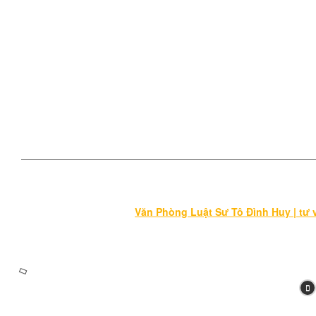
Tư vấn luật dân sự
Tư vấn tư pháp hộ tịch
Tư vấn luật doanh nghiệp
Tư vấn Luật Thuế - Tài Chính
Tư vấn Luật Hợp Đồng
Hoạt động theo giấy phép số
© Bản quyền thuộc về
Văn Phòng Luật Sư Tô Đình Huy | tư vấ
Chính sách bảo mật thông tin cá nhân
Chính sách & quy định 