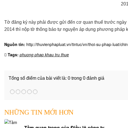
20
Tờ đăng ký này phải được gửi đến cơ quan thuế trước ngày 
2014 thì nộp tờ thông báo tự nguyện áp dụng phương pháp k
Nguồn tin:
http://thuvienphapluat.vn/tintuc/vn/thoi-su-phap-luat
Tags:
phuong phap khau tru thue
Tổng số điểm của bài viết là: 0 trong 0 đánh giá
NHỮNG TIN MỚI HƠN
Tầm quan trọng của Điều lệ công ty