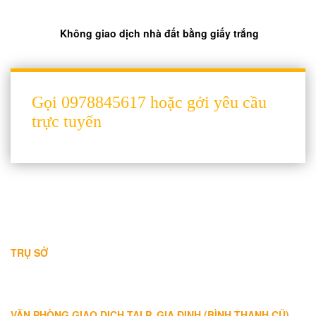
Không giao dịch nhà đất bằng giấy trắng
Gọi 0978845617 hoặc gởi yêu cầu
trực tuyến
THÔNG TIN LIÊN HỆ
TRỤ SỞ
Địa chỉ: A-10-11 Centana Thủ Thiêm, số 36 Mai Chí Thọ, Phường
Bình Trưng (Q.2 cũ)
, Tp.Hồ Chí Minh
Điện thoại:
028 38991104 - 0978845617
- Luật sư Huy
VĂN PHÒNG GIAO DỊCH TẠI P. GIA ĐỊNH (BÌNH THẠNH CŨ)