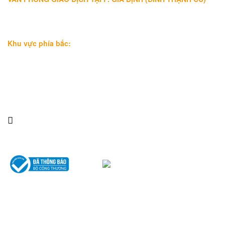
Địa chỉ: Lầu 1, số 227A Xô Viết Nghệ Tĩnh, P. Gia Định
, Tp.Hồ
Chí Minh (Gần vòng xoay Hàng Xanh)
Điện thoại:
09
09160684 - Luật sư Phụng
Khu vực phía bắc:
Tầng 18, Tòa nhà N105, Ngõ 89 Đường Nguyễn Phong Sắc,
P.Dịch Vọng Hậu, Quận Cầu Giấy, Hà Nội
Điện thoại: 0967388898 - LS Chính
Email:
info@luatsuhcm.com
Website:
http://luatsuhcm.com/
Chúng tôi trên mạng xã hội