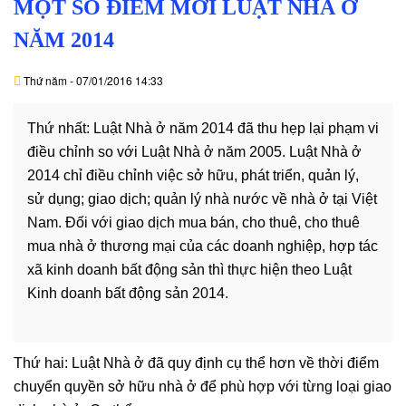
MỘT SỐ ĐIỂM MỚI LUẬT NHÀ Ở
DỊCH
VỤ
NĂM 2014
VĂN
Thứ năm - 07/01/2016 14:33
BẢN
Thứ nhất: Luật Nhà ở năm 2014 đã thu hẹp lại phạm vi
THỦ
điều chỉnh so với Luật Nhà ở năm 2005. Luật Nhà ở
TỤC
2014 chỉ điều chỉnh việc sở hữu, phát triển, quản lý,
sử dụng; giao dịch; quản lý nhà nước về nhà ở tại Việt
LIÊN
Nam. Đối với giao dịch mua bán, cho thuê, cho thuê
HỆ
mua nhà ở thương mại của các doanh nghiệp, hợp tác
xã kinh doanh bất động sản thì thực hiện theo Luật
Kinh doanh bất động sản 2014.
Thứ hai: Luật Nhà ở đã quy định cụ thể hơn về thời điểm
chuyển quyền sở hữu nhà ở để phù hợp với từng loại giao