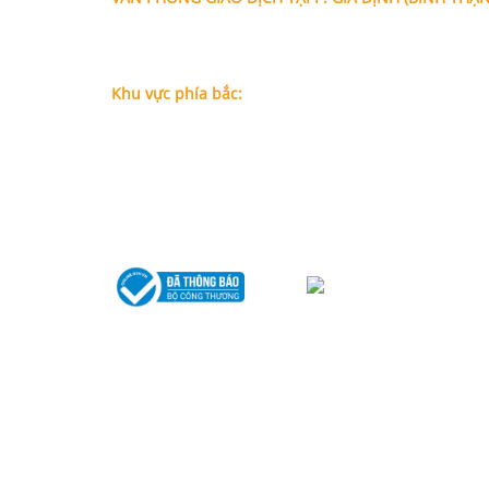
Địa chỉ: Lầu 1, số 227A Xô Viết Nghệ Tĩnh, P. Gia Đị
Chí Minh (Gần vòng xoay Hàng Xanh)
Điện thoại:
09
09160684 - Luật sư Phụng
Khu vực phía bắc:
Tầng 18, Tòa nhà N105, Ngõ 89 Đường Nguyễn Phon
P.Dịch Vọng Hậu, Quận Cầu Giấy, Hà Nội
Điện thoại: 0967388898 - LS Chính
Email:
info@luatsuhcm.com
Website:
http://luatsuhcm.com/