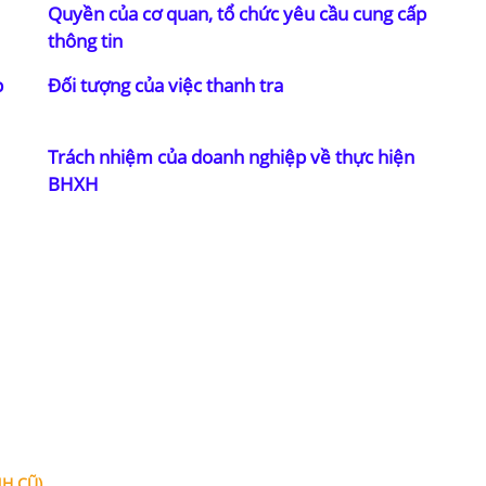
Quyền của cơ quan, tổ chức yêu cầu cung cấp
thông tin
p
Đối tượng của việc thanh tra
Trách nhiệm của doanh nghiệp về thực hiện
BHXH
THÔNG TIN
LĨNH VỰC 
Giới thiệu về Văn phòng luật
Luật sư doanh
Thọ,
sư Tô Đình Huy
Luật sư nhà đ
Lĩnh vực hoạt động
uy
Luật sư kinh t
NH CŨ)