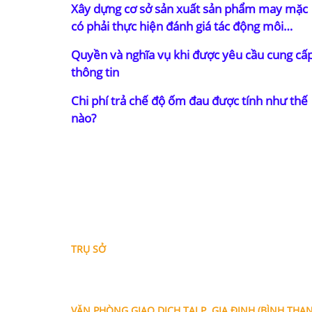
Xây dựng cơ sở sản xuất sản phẩm may mặc
có phải thực hiện đánh giá tác động môi
trường không
Quyền và nghĩa vụ khi được yêu cầu cung cấ
thông tin
Chi phí trả chế độ ốm đau được tính như thế
nào?
THÔNG TIN LIÊN HỆ
TRỤ SỞ
Địa chỉ: A-10-11 Centana Thủ Thiêm, số 36 Mai Chí 
Phường Bình Trưng (Q.2 cũ)
, Tp.Hồ Chí Minh
Điện thoại:
028 38991104 - 0978845617
- Luật sư H
VĂN PHÒNG GIAO DỊCH TẠI P. GIA ĐỊNH (BÌNH THẠ