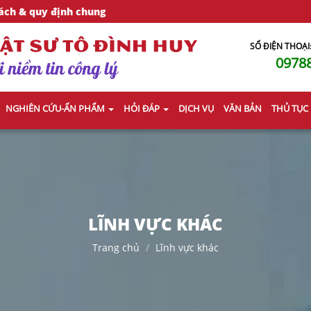
ách & quy định chung
SỐ ĐIỆN THOẠI
0978
NGHIÊN CỨU-ẤN PHẨM
HỎI ĐÁP
DỊCH VỤ
VĂN BẢN
THỦ TỤC
LĨNH VỰC KHÁC
Trang chủ
Lĩnh vực khác