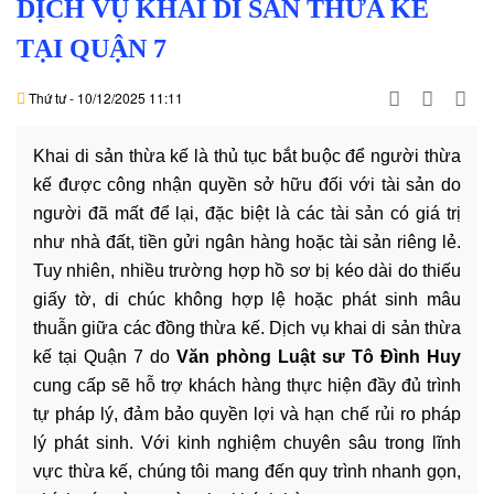
DỊCH VỤ KHAI DI SẢN THỪA KẾ
DỊCH
VỤ
TẠI QUẬN 7
VĂN
Thứ tư - 10/12/2025 11:11
BẢN
Khai di sản thừa kế là thủ tục bắt buộc để người thừa
THỦ
kế được công nhận quyền sở hữu đối với tài sản do
TỤC
người đã mất để lại, đặc biệt là các tài sản có giá trị
như nhà đất, tiền gửi ngân hàng hoặc tài sản riêng lẻ.
LIÊN
Tuy nhiên, nhiều trường hợp hồ sơ bị kéo dài do thiếu
HỆ
giấy tờ, di chúc không hợp lệ hoặc phát sinh mâu
thuẫn giữa các đồng thừa kế. Dịch vụ khai di sản thừa
kế tại Quận 7 do
Văn phòng Luật sư Tô Đình Huy
cung cấp sẽ hỗ trợ khách hàng thực hiện đầy đủ trình
tự pháp lý, đảm bảo quyền lợi và hạn chế rủi ro pháp
lý phát sinh. Với kinh nghiệm chuyên sâu trong lĩnh
vực thừa kế, chúng tôi mang đến quy trình nhanh gọn,