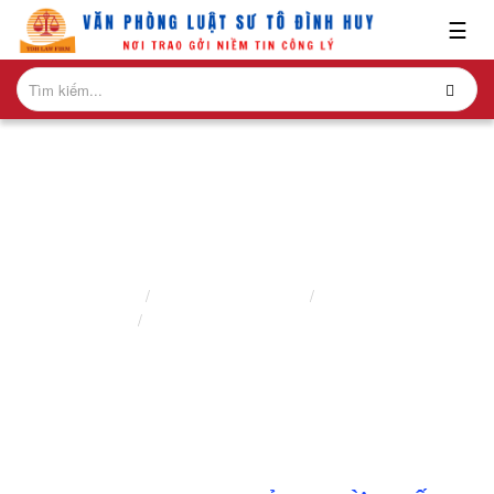
x
☰
GIỚI
THIỆU
LĨNH
VỰC
HÀNH
NGHỀ
DỊCH VỤ KÊ KHAI DI SẢN THỪA KẾ
NGHIÊN
Trang chủ
Lĩnh vực hành nghề
Luật sư dân sự
CỨU-
Dịch vụ kê khai di sản thừa kế
ẤN
PHẨM
HỎI
ĐÁP