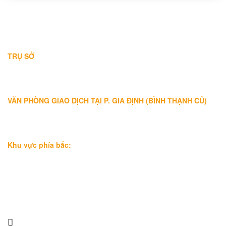
THÔNG TIN LIÊN HỆ
TRỤ SỞ
Địa chỉ: A-10-11 Centana Thủ Thiêm, số 36 Mai Chí Thọ, Phường
Bình Trưng (Q.2 cũ)
, Tp.Hồ Chí Minh
Điện thoại:
028 38991104 - 0978845617
- Luật sư Huy
VĂN PHÒNG GIAO DỊCH TẠI P. GIA ĐỊNH (BÌNH THẠNH CŨ)
Địa chỉ: Lầu 1, số 227A Xô Viết Nghệ Tĩnh, P. Gia Định
, Tp.Hồ
Chí Minh (Gần vòng xoay Hàng Xanh)
Điện thoại:
09
09160684 - Luật sư Phụng
Khu vực phía bắc:
Tầng 18, Tòa nhà N105, Ngõ 89 Đường Nguyễn Phong Sắc,
P.Dịch Vọng Hậu, Quận Cầu Giấy, Hà Nội
Điện thoại: 0967388898 - LS Chính
Email:
info@luatsuhcm.com
Website:
http://luatsuhcm.com/