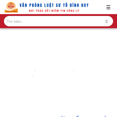
x
☰
GIỚI
THIỆU
LĨNH
VỰC
HÀNH
NGHỀ
DỊCH VỤ KÊ KHAI DI SẢN THỪA KẾ
NGHIÊN
Trang chủ
Lĩnh vực hành nghề
Luật sư dân sự
CỨU-
Dịch vụ kê khai di sản thừa kế
ẤN
PHẨM
HỎI
ĐÁP