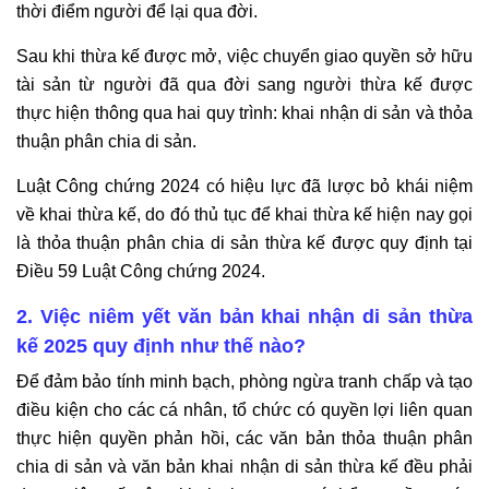
Đình Huy cho dịch vụ khai nhận di sản thừa kế tại
thời điểm người để lại qua đời.
Thủ Đức?
Sau khi thừa kế được mở, việc chuyển giao quyền sở hữu
7. Thông tin liên hệ của Văn phòng Luật sư Tô Đình
tài sản từ người đã qua đời sang người thừa kế được
Huy
thực hiện thông qua hai quy trình: khai nhận di sản và thỏa
thuận phân chia di sản.
Luật Công chứng 2024 có hiệu lực đã lược bỏ khái niệm
về khai thừa kế, do đó thủ tục để khai thừa kế hiện nay gọi
là thỏa thuận phân chia di sản thừa kế được quy định tại
Điều 59 Luật Công chứng 2024.
2. Việc niêm yết văn bản khai nhận di sản thừa
kế 2025 quy định như thế nào?
Để đảm bảo tính minh bạch, phòng ngừa tranh chấp và tạo
điều kiện cho các cá nhân, tổ chức có quyền lợi liên quan
thực hiện quyền phản hồi, các văn bản thỏa thuận phân
chia di sản và văn bản khai nhận di sản thừa kế đều phải