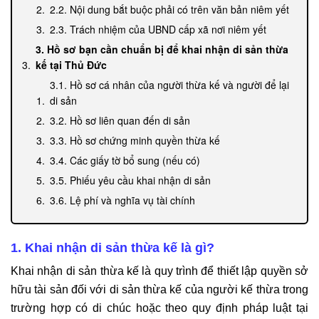
2.2. Nội dung bắt buộc phải có trên văn bản niêm yết
2.3. Trách nhiệm của UBND cấp xã nơi niêm yết
3. Hồ sơ bạn cần chuẩn bị để khai nhận di sản thừa
kế tại Thủ Đức
3.1. Hồ sơ cá nhân của người thừa kế và người để lại
di sản
3.2. Hồ sơ liên quan đến di sản
3.3. Hồ sơ chứng minh quyền thừa kế
3.4. Các giấy tờ bổ sung (nếu có)
3.5. Phiếu yêu cầu khai nhận di sản
3.6. Lệ phí và nghĩa vụ tài chính
3.7. Nơi nộp hồ sơ và thời hạn giải quyết
4. Trình tự, thủ tục dịch vụ khai nhận di sản thừa kế
1. Khai nhận di sản thừa kế là gì?
tại Thủ Đức
Khai nhận di sản thừa kế là quy trình để thiết lập quyền sở
5. Công việc của Văn phòng Luật sư Tô Đình Huy
hữu tài sản đối với di sản thừa kế của người kế thừa trong
trong dịch vụ khai nhận di sản thừa kế tại Thủ Đức
trường hợp có di chúc hoặc theo quy định pháp luật tại
6. Vì sao khách hàng chọn Văn phòng Luật sư Tô