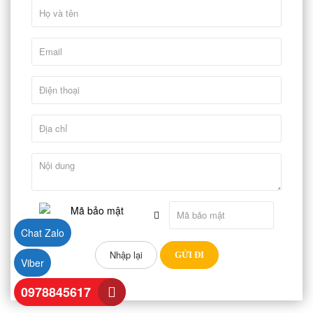
Chat Zalo
Viber
0978845617