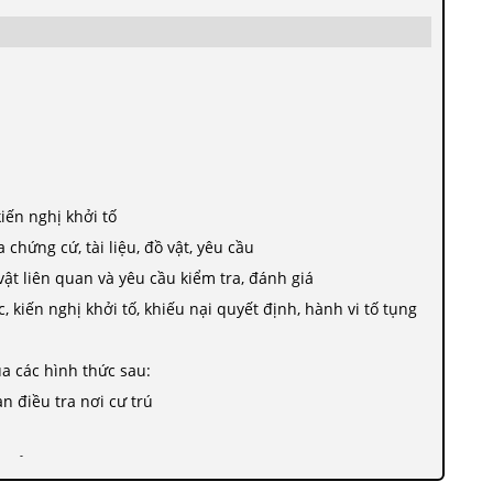
kiến nghị khởi tố
a chứng cứ, tài liệu, đồ vật, yêu cầu
ồ vật liên quan và yêu cầu kiểm tra, đánh giá
, kiến nghị khởi tố, khiếu nại quyết định, hành vi tố tụng
a các hình thức sau:
an điều tra nơi cư trú
n tử VNeID