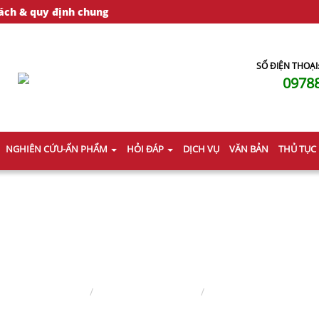
ách & quy định chung
SỐ ĐIỆN THOẠI
0978
NGHIÊN CỨU-ẤN PHẨM
HỎI ĐÁP
DỊCH VỤ
VĂN BẢN
THỦ TỤC
LUẬT SƯ HÌNH SỰ
Trang chủ
Lĩnh vực hành nghề
Luật sư hình sự