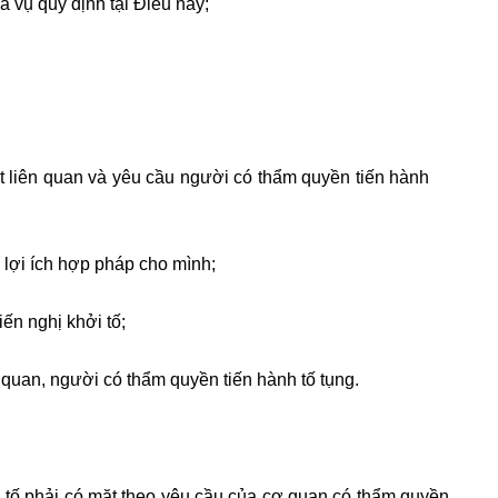
a vụ quy định tại Điều này;
ật liên quan và yêu cầu người có thẩm quyền tiến hành
lợi ích hợp pháp cho mình;
iến nghị khởi tố;
ơ quan, người có thẩm quyền tiến hành tố tụng.
i tố phải có mặt theo yêu cầu của cơ quan có thẩm quyền