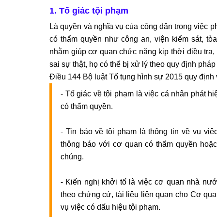
Tố giác tội phạm là trách nhiệm của công 
1. Tố giác tội phạm
theo điều kiện và hoàn cảnh, người dân có
lợi của bản thân và cộng đồng.
Là quyền và nghĩa vụ của công dân trong việc ph
4. Dịch vụ Soạn thảo Đơn tố giác tội phạm
có thẩm quyền như công an, viện kiểm sát, tòa 
5. Thông tin liên hệ VPLS TÔ ĐÌNH HUY
nhằm giúp cơ quan chức năng kịp thời điều tra, 
sai sự thật, họ có thể bị xử lý theo quy định pháp 
Điều 144 Bộ luật Tố tụng hình sự 2015 quy định về
- Tố giác về tội phạm là việc cá nhân phát h
có thẩm quyền.
- Tin báo về tội phạm là thông tin về vụ vi
thông báo với cơ quan có thẩm quyền hoặc t
chúng.
- Kiến nghị khởi tố là việc cơ quan nhà nướ
theo chứng cứ, tài liệu liên quan cho Cơ qua
vụ việc có dấu hiệu tội phạm.