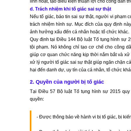
linh hoạt, tạo điều kiện thuận lợi cho công dân t
d. Trách nhiệm khi tố giác sai sự thật
Nếu tố giác, báo tin sai sự thật, người vi phạm c
trách nhiệm hình sự. Mục đích của quy định này
ảnh hưởng xấu đến cá nhân hoặc tổ chức khác.
Quy định tại Điều 144 Bộ luật Tố tụng hình sự 2
tội phạm. Nó không chỉ tạo cơ chế cho công dâ
giúp cơ quan chức năng kịp thời nắm bắt và xử l
xử lý người tố giác sai sự thật giúp ngăn chặn cá
hại đến danh dự, uy tín của cá nhân, tổ chức khá
2. Quyền của người bị tố giác
Tại Điều 57 Bộ luật Tố tụng hình sự 2015 quy đ
quyền:
- Được thông báo về hành vi bị tố giác, bị kiế