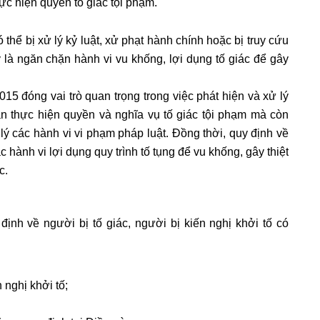
hực hiện quyền tố giác tội phạm.
ó thể bị xử lý kỷ luật, xử phạt hành chính hoặc bị truy cứu
 là ngăn chặn hành vi vu khống, lợi dụng tố giác để gây
015 đóng vai trò quan trọng trong việc phát hiện và xử lý
n thực hiện quyền và nghĩa vụ tố giác tội phạm mà còn
ý các hành vi vi phạm pháp luật. Đồng thời, quy định về
c hành vi lợi dụng quy trình tố tụng để vu khống, gây thiệt
c.
ịnh về người bị tố giác, người bị kiến nghị khởi tố có
n nghị khởi tố;