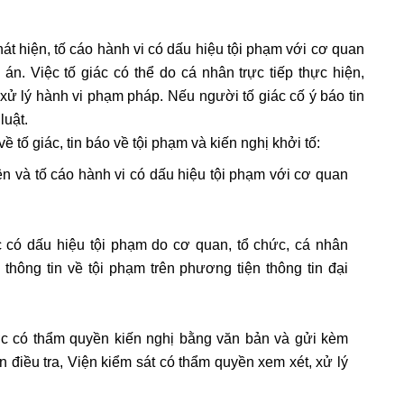
dân nhằm góp phần đảm bảo an ninh, trật tự xã hội. Tùy
 thể lựa chọn hình thức tố giác phù hợp để bảo vệ quyền
át hiện, tố cáo hành vi có dấu hiệu tội phạm với cơ quan
án. Việc tố giác có thể do cá nhân trực tiếp thực hiện,
xử lý hành vi phạm pháp. Nếu người tố giác cố ý báo tin
luật.
 tố giác, tin báo về tội phạm và kiến nghị khởi tố:
iện và tố cáo hành vi có dấu hiệu tội phạm với cơ quan
ệc có dấu hiệu tội phạm do cơ quan, tổ chức, cá nhân
hông tin về tội phạm trên phương tiện thông tin đại
c có thẩm quyền kiến nghị bằng văn bản và gửi kèm
n điều tra, Viện kiểm sát có thẩm quyền xem xét, xử lý