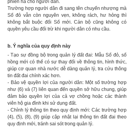
phiền hà cho người dân.
Trường hợp người dân đi sang tên chuyển nhượng mà
Sổ đỏ vẫn còn nguyên vẹn, không rách, hư hỏng thì
không bắt buộc đổi Sổ mới. Cán bộ cũng không có
quyền yêu cầu đổi trừ khi người dân có nhu cầu.
b. Ý nghĩa của quy định này
- Tạo sự đồng bộ trong quản lý đất đai: Mẫu Sổ đỏ, sổ
hồng mới có thể có sự thay đổi về thông tin, hình thức,
giúp cơ quan nhà nước dễ dàng quản lý, tra cứu thông
tin đất đai chính xác hơn.
- Bảo vệ quyền lợi của người dân: Một số trường hợp
như (6) và (7) liên quan đến quyền sở hữu chung, giúp
đảm bảo quyền lợi của cả vợ chồng hoặc các thành
viên hộ gia đình khi sử dụng đất.
- Chỉnh lý thông tin theo quy định mới: Các trường hợp
(4), (5), (8), (9) giúp cập nhật lại thông tin đất đai theo
quy định mới, tránh sai sót trong quản lý.