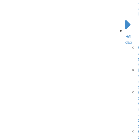
-
Hỏi
đáp
-