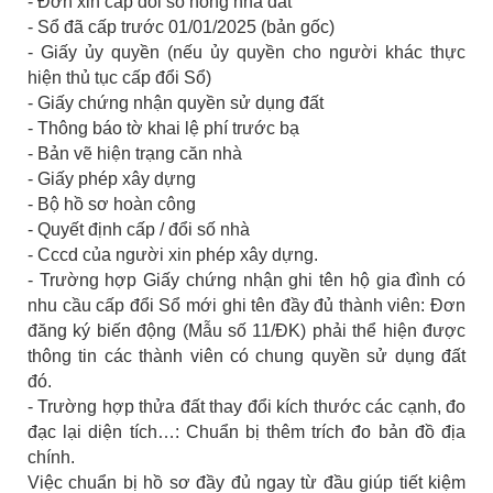
- Đơn xin cấp đổi sổ hồng nhà đất
- Sổ đã cấp trước 01/01/2025 (bản gốc)
- Giấy ủy quyền (nếu ủy quyền cho người khác thực
hiện thủ tục cấp đổi Sổ)
- Giấy chứng nhận quyền sử dụng đất
- Thông báo tờ khai lệ phí trước bạ
- Bản vẽ hiện trạng căn nhà
- Giấy phép xây dựng
- Bộ hồ sơ hoàn công
- Quyết định cấp / đổi số nhà
- Cccd của người xin phép xây dựng.
- Trường hợp Giấy chứng nhận ghi tên hộ gia đình có
nhu cầu cấp đổi Sổ mới ghi tên đầy đủ thành viên: Đơn
đăng ký biến động (Mẫu số 11/ĐK) phải thể hiện được
thông tin các thành viên có chung quyền sử dụng đất
đó.
- Trường hợp thửa đất thay đổi kích thước các cạnh, đo
đạc lại diện tích…: Chuẩn bị thêm trích đo bản đồ địa
chính.
Việc chuẩn bị hồ sơ đầy đủ ngay từ đầu giúp tiết kiệm