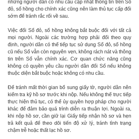
những người dân có nhu cầu cập nhật thông tin trên Sổ
đỏ, sổ hồng cho chính xác cũng nên làm thủ tục cấp đổi
sớm để tránh rắc rối về sau.
Việc đổi Sổ đỏ, sổ hồng không bắt buộc đối với tất cả
mọi người. Ngoài các trường hợp phải đổi theo quy
định, người dân có thể tiếp tục sử dụng Sổ đỏ, sổ hồng
cũ nếu Sổ vẫn còn nguyên vẹn, không rách nát và thông
tin trên Sổ vẫn chính xác. Cơ quan chức năng cũng
không có quyền yêu cầu người dân đổi Sổ nếu không
thuộc diện bắt buộc hoặc không có nhu cầu.
Để tránh mất thời gian bổ sung giấy tờ, người dân nên
kiểm tra kỹ hồ sơ trước khi nộp. Nếu không thể trực tiếp
thực hiện thủ tục, có thể ủy quyền hợp pháp cho người
khác để đảm bảo quá trình diễn ra thuận lợi. Ngoài ra,
khi nộp hồ sơ, cần giữ lại Giấy tiếp nhận hồ sơ và hẹn
trả kết quả để theo dõi tiến độ xử lý, tránh tình trạng
chậm trễ hoặc thất lạc hồ sơ.